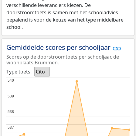
verschillende leveranciers kiezen. De
doorstroomtoets is samen met het schooladvies
bepalend is voor de keuze van het type middelbare
school.
Gemiddelde scores per schooljaar
Scores op de doorstroomtoets per schooljaar, de
woonplaats Brummen.
Type toets:
Cito
540
540
539
539
538
538
537
537