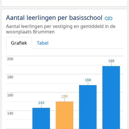
Aantal leerlingen per basisschool
Aantal leerlingen per vestiging en gemiddeld in de
woonplaats Brummen
Grafiek
Tabel
200
200
189
189
180
180
168
168
160
160
150
150
143
143
140
140