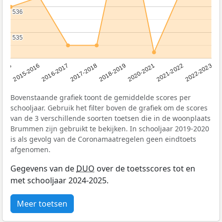
536
536
535
535
2016-2017
2015-2016
2015
2022-2023
2021-2022
2020-2021
2018-2019
2017-2018
Bovenstaande grafiek toont de gemiddelde scores per
schooljaar. Gebruik het filter boven de grafiek om de scores
van de 3 verschillende soorten toetsen die in de woonplaats
Brummen zijn gebruikt te bekijken. In schooljaar 2019-2020
is als gevolg van de Coronamaatregelen geen eindtoets
afgenomen.
Gegevens van de
DUO
over de toetsscores tot en
met schooljaar 2024-2025.
Meer toetsen