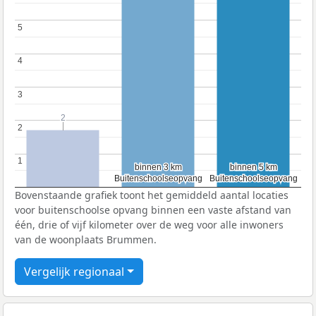
5
5
4
4
3
3
2
2
2
2
1
1
binnen 3 km
binnen 3 km
binnen 5 km
binnen 5 km
Buitenschoolseopvang
Buitenschoolseopvang
Buitenschoolseopvang
Buitenschoolseopvang
Bovenstaande grafiek toont het gemiddeld aantal locaties
voor buitenschoolse opvang binnen een vaste afstand van
één, drie of vijf kilometer over de weg voor alle inwoners
van de woonplaats Brummen.
Vergelijk regionaal