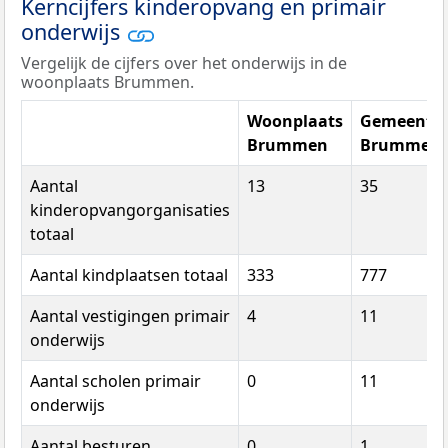
Kerncijfers kinderopvang en primair
onderwijs
Vergelijk de cijfers over het onderwijs in de
woonplaats Brummen.
Woonplaats
Gemeente
Brummen
Brummen
Aantal
13
35
kinderopvangorganisaties
totaal
Aantal kindplaatsen totaal
333
777
Aantal vestigingen primair
4
11
onderwijs
Aantal scholen primair
0
11
onderwijs
Aantal besturen
0
1