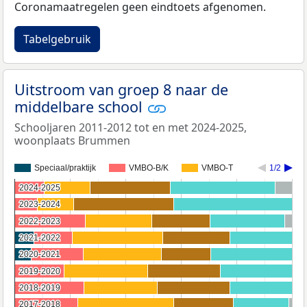
Coronamaatregelen geen eindtoets afgenomen.
Tabelgebruik
Uitstroom van groep 8 naar de
middelbare school
Schooljaren 2011-2012 tot en met 2024-2025,
woonplaats Brummen
Speciaal/praktijk
VMBO-B/K
VMBO-T
1/2
2024-2025
2024-2025
2023-2024
2023-2024
2022-2023
2022-2023
2021-2022
2021-2022
2020-2021
2020-2021
2019-2020
2019-2020
2018-2019
2018-2019
2017-2018
2017-2018