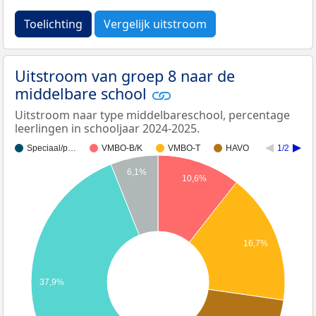
Toelichting
Vergelijk uitstroom
Uitstroom van groep 8 naar de
middelbare school
Uitstroom naar type middelbareschool, percentage
leerlingen in schooljaar 2024-2025.
Speciaal/p…
VMBO-B/K
VMBO-T
HAVO
1/2
6,1%
10,6%
16,7%
37,9%