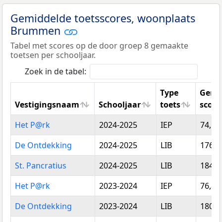
Gemiddelde toetsscores, woonplaats
Brummen
Tabel met scores op de door groep 8 gemaakte
toetsen per schooljaar.
Zoek in de tabel:
Type
Gemi
Vestigingsnaam
Schooljaar
toets
score
Vestigingsnaam
Schooljaar
Type
Gemi
Het P@rk
2024-2025
IEP
74,50
toets
score
De Ontdekking
2024-2025
LIB
176,4
St. Pancratius
2024-2025
LIB
184,6
Het P@rk
2023-2024
IEP
76,85
De Ontdekking
2023-2024
LIB
180,5