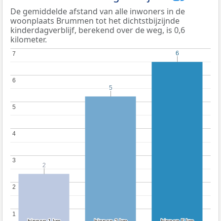
De gemiddelde afstand van alle inwoners in de
woonplaats Brummen tot het dichtstbijzijnde
kinderdagverblijf, berekend over de weg, is 0,6
kilometer.
6
6
7
7
6
6
5
5
5
5
4
4
3
3
2
2
2
2
1
1