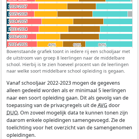
2016-2017
2016-2017
2015-2016
2015-2016
2014-2015
2014-2015
2013-2014
2013-2014
2012-2013
2012-2013
2011-2012
2011-2012
40%
40%
60%
60%
80%
80%
Bovenstaande grafiek toont in iedere rij een schooljaar met
de uitstroom van groep 8 leerlingen naar de middelbare
school. Hierbij is te zien hoeveel procent van de leerlingen
naar welke soort middelbare school opleiding is gegaan.
Vanaf schooljaar 2022-2023 mogen de gegevens
alleen gedeeld worden als er minimaal 5 leerlingen
naar een soort opleiding gaan. Dit als gevolg van de
toepassing van de privacyregels uit de
AVG
door
DUO
. Om zoveel mogelijk data te kunnen tonen zijn
daarom enkele opleidingen samengevoegd. Zie de
toelichting voor het overzicht van de samengenomen
opleidingen.