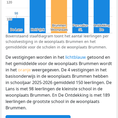
120
120
98
98
100
100
Brummen
Brummen
Pancratius
Pancratius
Ontdekking
Ontdekking
De Lans
De Lans
Het P@rk
Het P@rk
Woonplaats
Woonplaats
St.
St.
De
De
Bovenstaand staafdiagram toont het aantal leerlingen per
schoolvestiging in de woonplaats Brummen en het
gemiddelde voor de scholen in de woonplaats Brummen.
De vestigingen worden in het
lichtblauw
getoond en
het gemiddelde voor de woonplaats Brummen wordt
in het
oranje
weergegeven. De 4 vestigingen in het
basisonderwijs in de woonplaats Brummen hebben
in schooljaar 2025-2026 gemiddeld 150 leerlingen. De
Lans is met 98 leerlingen de kleinste school in de
woonplaats Brummen. En De Ontdekking is met 189
leerlingen de grootste school in de woonplaats
Brummen.