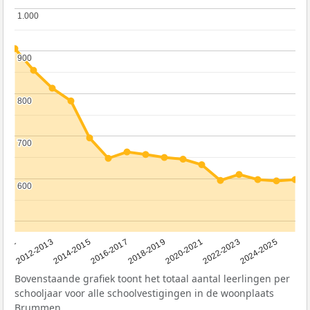
1.000
1.000
900
900
800
800
700
700
600
600
2011
2012-2013
2014-2015
2016-2017
2018-2019
2020-2021
2022-2023
2024-2025
Bovenstaande grafiek toont het totaal aantal leerlingen per
schooljaar voor alle schoolvestigingen in de woonplaats
Brummen.