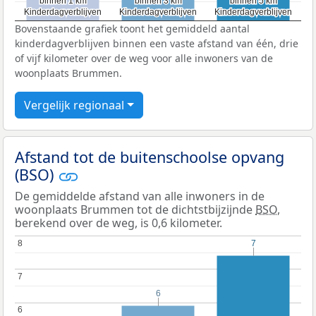
binnen 1 km
binnen 1 km
binnen 3 km
binnen 3 km
binnen 5 km
binnen 5 km
Kinderdagverblijven
Kinderdagverblijven
Kinderdagverblijven
Kinderdagverblijven
Kinderdagverblijven
Kinderdagverblijven
Bovenstaande grafiek toont het gemiddeld aantal
kinderdagverblijven binnen een vaste afstand van één, drie
of vijf kilometer over de weg voor alle inwoners van de
woonplaats Brummen.
Vergelijk regionaal
Afstand tot de buitenschoolse opvang
(BSO)
De gemiddelde afstand van alle inwoners in de
woonplaats Brummen tot de dichtstbijzijnde
BSO
,
berekend over de weg, is 0,6 kilometer.
8
8
7
7
7
7
6
6
6
6