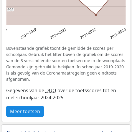
205
205
2018
2018-2019
2020-2021
2021-2022
2022-2023
Bovenstaande grafiek toont de gemiddelde scores per
schooljaar. Gebruik het filter boven de grafiek om de scores
van de 3 verschillende soorten toetsen die in de woonplaats
Gemonde zijn gebruikt te bekijken. In schooljaar 2019-2020
is als gevolg van de Coronamaatregelen geen eindtoets
afgenomen.
Gegevens van de
DUO
over de toetsscores tot en
met schooljaar 2024-2025.
Meer toetsen