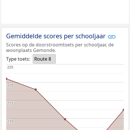
Gemiddelde scores per schooljaar
Scores op de doorstroomtoets per schooljaar, de
woonplaats Gemonde.
Type toets:
Route 8
225
225
220
220
215
215
210
210