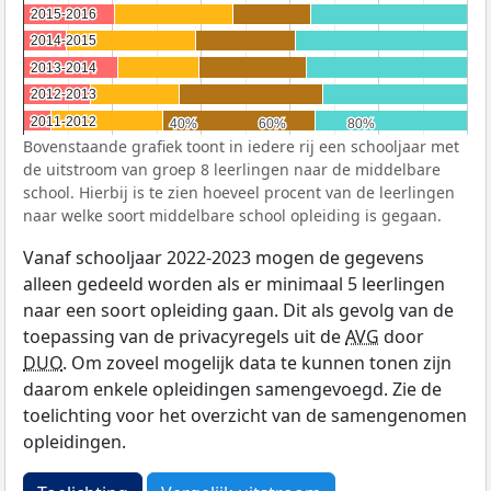
2015-2016
2015-2016
2014-2015
2014-2015
2013-2014
2013-2014
2012-2013
2012-2013
2011-2012
2011-2012
40%
40%
60%
60%
80%
80%
Bovenstaande grafiek toont in iedere rij een schooljaar met
de uitstroom van groep 8 leerlingen naar de middelbare
school. Hierbij is te zien hoeveel procent van de leerlingen
naar welke soort middelbare school opleiding is gegaan.
Vanaf schooljaar 2022-2023 mogen de gegevens
alleen gedeeld worden als er minimaal 5 leerlingen
naar een soort opleiding gaan. Dit als gevolg van de
toepassing van de privacyregels uit de
AVG
door
DUO
. Om zoveel mogelijk data te kunnen tonen zijn
daarom enkele opleidingen samengevoegd. Zie de
toelichting voor het overzicht van de samengenomen
opleidingen.