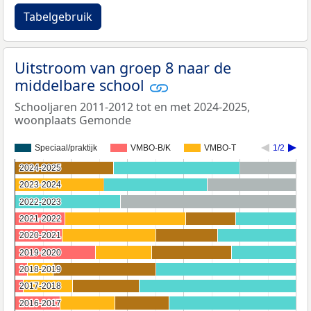
Tabelgebruik
Uitstroom van groep 8 naar de
middelbare school
Schooljaren 2011-2012 tot en met 2024-2025,
woonplaats Gemonde
Speciaal/praktijk
VMBO-B/K
VMBO-T
1/2
2024-2025
2024-2025
2023-2024
2023-2024
2022-2023
2022-2023
2021-2022
2021-2022
2020-2021
2020-2021
2019-2020
2019-2020
2018-2019
2018-2019
2017-2018
2017-2018
2016-2017
2016-2017