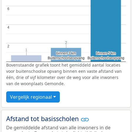
6
6
4
4
2
2
2
2
1
1
binnen 3 km
binnen 3 km
binnen 5 km
binnen 5 km
Buitenschoolseopvang
Buitenschoolseopvang
Buitenschoolseopvang
Buitenschoolseopvang
Bovenstaande grafiek toont het gemiddeld aantal locaties
voor buitenschoolse opvang binnen een vaste afstand van
één, drie of vijf kilometer over de weg voor alle inwoners
van de woonplaats Gemonde.
Vergelijk regionaal
Afstand tot basisscholen
De gemiddelde afstand van alle inwoners in de