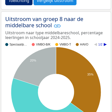
Toelichting
Vergelijk uitstroom
Uitstroom van groep 8 naar de
middelbare school
Uitstroom naar type middelbareschool, percentage
leerlingen in schooljaar 2024-2025.
Speciaal/p…
VMBO-B/K
VMBO-T
HAVO
1/2
20%
35%