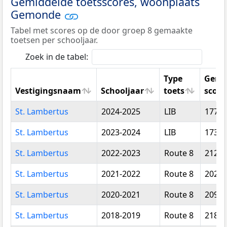
Gemiddelde toetsscores, woonplaats
Gemonde
Tabel met scores op de door groep 8 gemaakte
toetsen per schooljaar.
Zoek in de tabel:
Type
Gemi
Vestigingsnaam
Schooljaar
toets
score
Vestigingsnaam
Schooljaar
Type
Gemi
St. Lambertus
2024-2025
LIB
177,1
toets
score
St. Lambertus
2023-2024
LIB
173,5
St. Lambertus
2022-2023
Route 8
212,3
St. Lambertus
2021-2022
Route 8
202,7
St. Lambertus
2020-2021
Route 8
209,7
St. Lambertus
2018-2019
Route 8
218,0