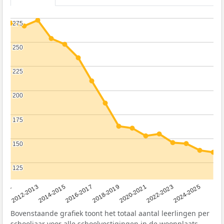
275
275
250
250
225
225
200
200
175
175
150
150
125
125
2011
2012-2013
2014-2015
2016-2017
2018-2019
2020-2021
2022-2023
2024-2025
Bovenstaande grafiek toont het totaal aantal leerlingen per
schooljaar voor alle schoolvestigingen in de woonplaats