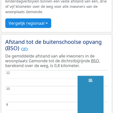
kinderdagverblijven binnen een vaste afstand van één, drie
of vijf kilometer over de weg voor alle inwoners van de
woonplaats Gemonde.
Vergelijk regionaal
Afstand tot de buitenschoolse opvang
(BSO)
De gemiddelde afstand van alle inwoners in de
woonplaats Gemonde tot de dichtstbijzijnde
BSO
,
berekend over de weg, is 0,8 kilometer.
12
12
11
11
10
10
8
8