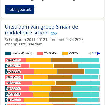
Tabelgebruik
Uitstroom van groep 8 naar de
middelbare school
Schooljaren 2011-2012 tot en met 2024-2025,
woonplaats Leerdam
Speciaal/praktijk
VMBO-B/K
VMBO-T
1/2
2024-2025
2024-2025
2023-2024
2023-2024
2022-2023
2022-2023
2021-2022
2021-2022
2020-2021
2020-2021
2019-2020
2019-2020
2018-2019
2018-2019
2017-2018
2017-2018