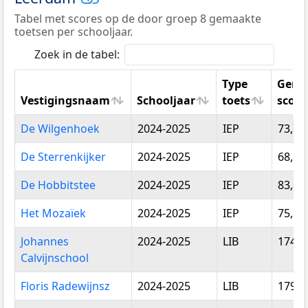
Tabel met scores op de door groep 8 gemaakte
toetsen per schooljaar.
Zoek in de tabel:
Type
Gemi
Vestigingsnaam
Schooljaar
toets
score
Vestigingsnaam
Schooljaar
Type
Gemi
De Wilgenhoek
2024-2025
IEP
73,70
toets
score
De Sterrenkijker
2024-2025
IEP
68,69
De Hobbitstee
2024-2025
IEP
83,80
Het Mozaïek
2024-2025
IEP
75,50
Johannes
2024-2025
LIB
174,3
Calvijnschool
Floris Radewijnsz
2024-2025
LIB
179,0