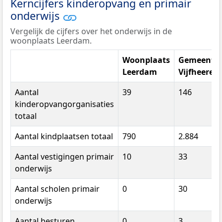
Kerncijfers kinderopvang en primair
onderwijs
Vergelijk de cijfers over het onderwijs in de
woonplaats Leerdam.
Woonplaats
Gemeente
Leerdam
Vijfheeren
Aantal
39
146
kinderopvangorganisaties
totaal
Aantal kindplaatsen totaal
790
2.884
Aantal vestigingen primair
10
33
onderwijs
Aantal scholen primair
0
30
onderwijs
Aantal besturen
0
3