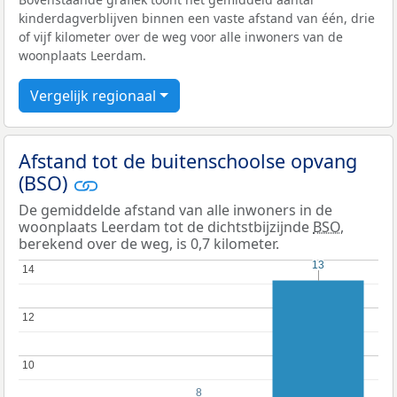
kinderdagverblijven binnen een vaste afstand van één, drie
of vijf kilometer over de weg voor alle inwoners van de
woonplaats Leerdam.
Vergelijk regionaal
Afstand tot de buitenschoolse opvang
(BSO)
De gemiddelde afstand van alle inwoners in de
woonplaats Leerdam tot de dichtstbijzijnde
BSO
,
berekend over de weg, is 0,7 kilometer.
13
13
14
14
12
12
10
10
8
8