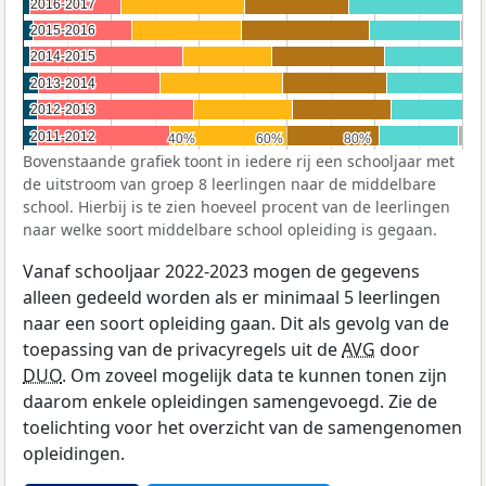
2016-2017
2016-2017
2015-2016
2015-2016
2014-2015
2014-2015
2013-2014
2013-2014
2012-2013
2012-2013
2011-2012
2011-2012
40%
40%
60%
60%
80%
80%
Bovenstaande grafiek toont in iedere rij een schooljaar met
de uitstroom van groep 8 leerlingen naar de middelbare
school. Hierbij is te zien hoeveel procent van de leerlingen
naar welke soort middelbare school opleiding is gegaan.
Vanaf schooljaar 2022-2023 mogen de gegevens
alleen gedeeld worden als er minimaal 5 leerlingen
naar een soort opleiding gaan. Dit als gevolg van de
toepassing van de privacyregels uit de
AVG
door
DUO
. Om zoveel mogelijk data te kunnen tonen zijn
daarom enkele opleidingen samengevoegd. Zie de
toelichting voor het overzicht van de samengenomen
opleidingen.