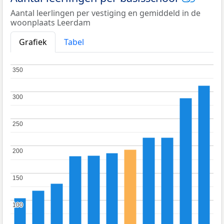
Aantal leerlingen per vestiging en gemiddeld in de
woonplaats Leerdam
Grafiek
Tabel
350
350
300
300
250
250
200
200
150
150
100
100