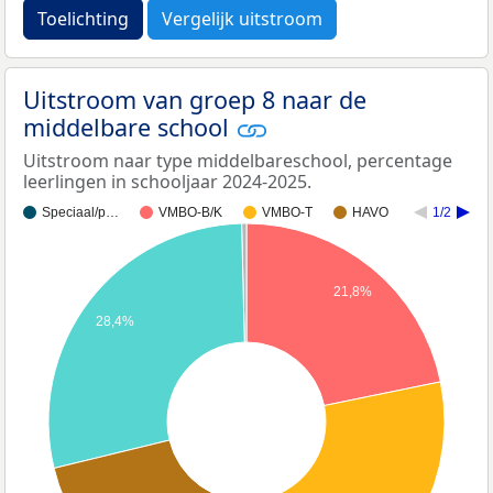
Toelichting
Vergelijk uitstroom
Uitstroom van groep 8 naar de
middelbare school
Uitstroom naar type middelbareschool, percentage
leerlingen in schooljaar 2024-2025.
Speciaal/p…
VMBO-B/K
VMBO-T
HAVO
1/2
21,8%
28,4%