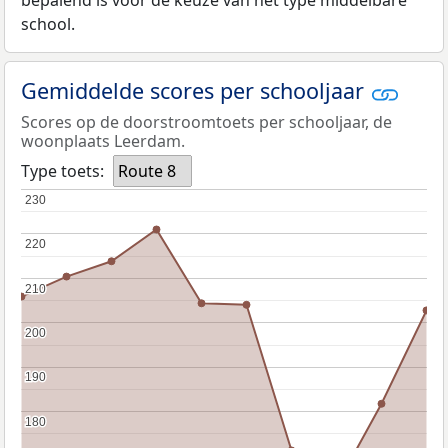
bepalend is voor de keuze van het type middelbare
school.
Gemiddelde scores per schooljaar
Scores op de doorstroomtoets per schooljaar, de
woonplaats Leerdam.
Type toets:
Route 8
230
230
220
220
210
210
200
200
190
190
180
180