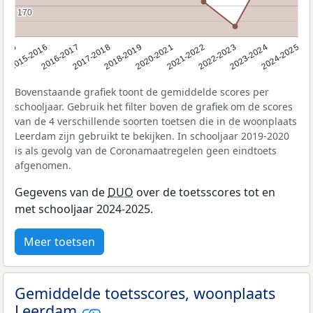
170
170
2015
2015-2016
2016-2017
2017-2018
2018-2019
2020-2021
2021-2022
2022-2023
2023-2024
2024-2025
Bovenstaande grafiek toont de gemiddelde scores per
schooljaar. Gebruik het filter boven de grafiek om de scores
van de 4 verschillende soorten toetsen die in de woonplaats
Leerdam zijn gebruikt te bekijken. In schooljaar 2019-2020
is als gevolg van de Coronamaatregelen geen eindtoets
afgenomen.
Gegevens van de
DUO
over de toetsscores tot en
met schooljaar 2024-2025.
Meer toetsen
Gemiddelde toetsscores, woonplaats
Leerdam