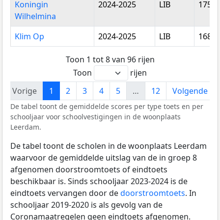
Koningin
2024-2025
LIB
175,1
Wilhelmina
Klim Op
2024-2025
LIB
168,2
Toon 1 tot 8 van 96 rijen
Toon
rijen
Vorige
1
2
3
4
5
…
12
Volgende
De tabel toont de gemiddelde scores per type toets en per
schooljaar voor schoolvestigingen in de woonplaats
Leerdam.
De tabel toont de scholen in de woonplaats Leerdam
waarvoor de gemiddelde uitslag van de in groep 8
afgenomen doorstroomtoets of eindtoets
beschikbaar is. Sinds schooljaar 2023-2024 is de
eindtoets vervangen door de
doorstroomtoets
. In
schooljaar 2019-2020 is als gevolg van de
Coronamaatregelen geen eindtoets afgenomen.