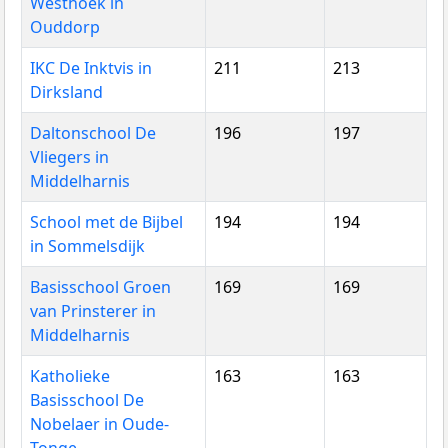
Westhoek in
Ouddorp
IKC De Inktvis in
211
213
Dirksland
Daltonschool De
196
197
Vliegers in
Middelharnis
School met de Bijbel
194
194
in Sommelsdijk
Basisschool Groen
169
169
van Prinsterer in
Middelharnis
Katholieke
163
163
Basisschool De
Nobelaer in Oude-
Tonge