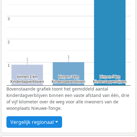
3
3
2
2
1
1
1
1
1
1
binnen 1 km
binnen 1 km
binnen 3 km
binnen 3 km
binnen 5 km
binnen 5 km
Kinderdagverblijven
Kinderdagverblijven
Kinderdagverblijven
Kinderdagverblijven
Kinderdagverblijven
Kinderdagverblijven
Bovenstaande grafiek toont het gemiddeld aantal
kinderdagverblijven binnen een vaste afstand van één, drie
of vijf kilometer over de weg voor alle inwoners van de
woonplaats Nieuwe-Tonge.
Vergelijk regionaal