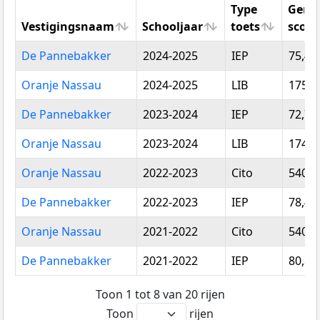
Type
Gemi
Vestigingsnaam
Schooljaar
toets
score
Vestigingsnaam
Schooljaar
Type
Gemi
De Pannebakker
2024-2025
IEP
75,40
toets
score
Oranje Nassau
2024-2025
LIB
175,7
De Pannebakker
2023-2024
IEP
72,73
Oranje Nassau
2023-2024
LIB
174,7
Oranje Nassau
2022-2023
Cito
540,2
De Pannebakker
2022-2023
IEP
78,46
Oranje Nassau
2021-2022
Cito
540,4
De Pannebakker
2021-2022
IEP
80,85
Toon 1 tot 8 van 20 rijen
Toon
rijen