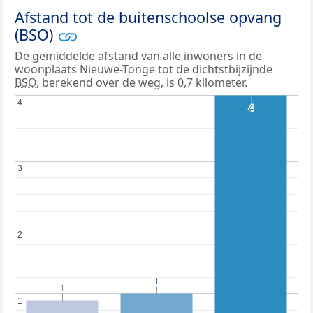
Afstand tot de buitenschoolse opvang
(BSO)
De gemiddelde afstand van alle inwoners in de
woonplaats Nieuwe-Tonge tot de dichtstbijzijnde
BSO
, berekend over de weg, is 0,7 kilometer.
4
4
4
4
3
3
2
2
1
1
1
1
1
1