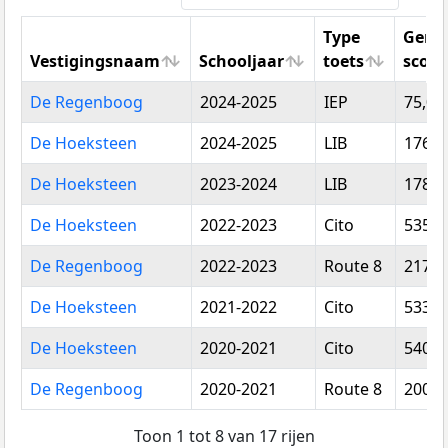
Type
Gemi
Vestigingsnaam
Schooljaar
toets
score
Vestigingsnaam
Schooljaar
Type
Gemi
De Regenboog
2024-2025
IEP
75,00
toets
score
De Hoeksteen
2024-2025
LIB
176,0
De Hoeksteen
2023-2024
LIB
178,7
De Hoeksteen
2022-2023
Cito
535,4
De Regenboog
2022-2023
Route 8
217,0
De Hoeksteen
2021-2022
Cito
533,1
De Hoeksteen
2020-2021
Cito
540,1
De Regenboog
2020-2021
Route 8
200,5
Toon 1 tot 8 van 17 rijen