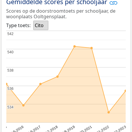
Gemiddelde scores per schooljaar
Scores op de doorstroomtoets per schooljaar, de
woonplaats Ooltgensplaat.
Type toets:
Cito
542
542
540
540
538
538
536
536
534
534
2016-2017
2015-2016
2015
2022-2023
2021-2022
2020-2021
2018-2019
2017-2018