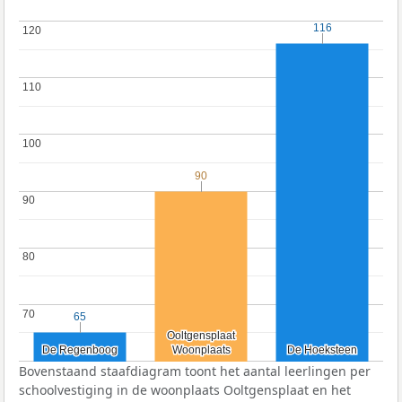
116
116
120
120
110
110
100
100
90
90
90
90
80
80
70
70
65
65
Ooltgensplaat
Ooltgensplaat
De Regenboog
De Regenboog
Woonplaats
Woonplaats
De Hoeksteen
De Hoeksteen
Bovenstaand staafdiagram toont het aantal leerlingen per
schoolvestiging in de woonplaats Ooltgensplaat en het