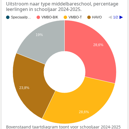
Uitstroom naar type middelbareschool, percentage
leerlingen in schooljaar 2024-2025.
Speciaal/p…
VMBO-B/K
VMBO-T
HAVO
1/2
19%
28,6%
23,8%
28,6%
Bovenstaand taartdiagram toont voor schooljaar 2024-2025