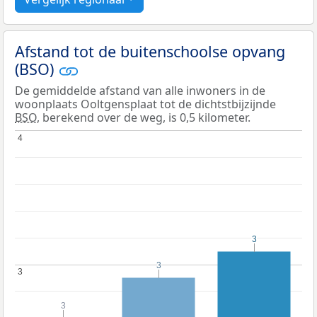
Afstand tot de buitenschoolse opvang
(BSO)
De gemiddelde afstand van alle inwoners in de
woonplaats Ooltgensplaat tot de dichtstbijzijnde
BSO
, berekend over de weg, is 0,5 kilometer.
4
4
3
3
3
3
3
3
3
3