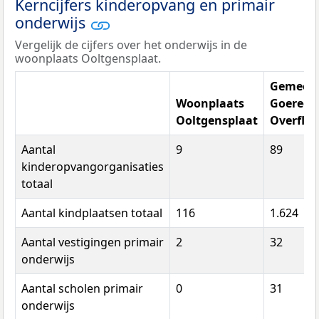
Kerncijfers kinderopvang en primair
onderwijs
Vergelijk de cijfers over het onderwijs in de
woonplaats Ooltgensplaat.
Gemeen
Woonplaats
Goeree-
Ooltgensplaat
Overfla
Aantal
9
89
kinderopvangorganisaties
totaal
Aantal kindplaatsen totaal
116
1.624
Aantal vestigingen primair
2
32
onderwijs
Aantal scholen primair
0
31
onderwijs