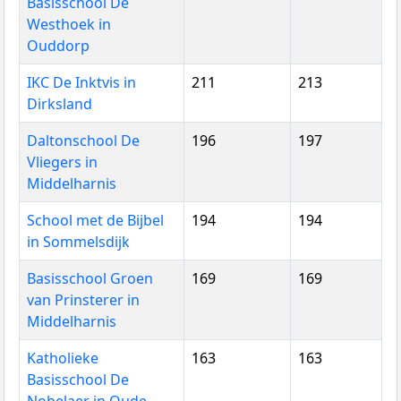
Basisschool De
Westhoek in
Ouddorp
IKC De Inktvis in
211
213
Dirksland
Daltonschool De
196
197
Vliegers in
Middelharnis
School met de Bijbel
194
194
in Sommelsdijk
Basisschool Groen
169
169
van Prinsterer in
Middelharnis
Katholieke
163
163
Basisschool De
Nobelaer in Oude-