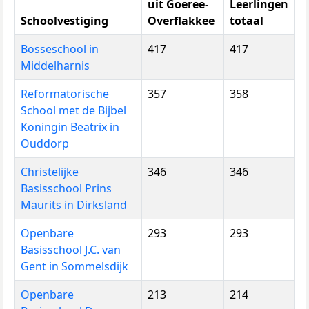
uit Goeree-
Leerlingen
Schoolvestiging
Overflakkee
totaal
Bosseschool in
417
417
Middelharnis
Reformatorische
357
358
School met de Bijbel
Koningin Beatrix in
Ouddorp
Christelijke
346
346
Basisschool Prins
Maurits in Dirksland
Openbare
293
293
Basisschool J.C. van
Gent in Sommelsdijk
Openbare
213
214