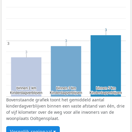
3
3
3
3
3
3
3
3
binnen 1 km
binnen 1 km
binnen 3 km
binnen 3 km
binnen 5 km
binnen 5 km
Kinderdagverblijven
Kinderdagverblijven
Kinderdagverblijven
Kinderdagverblijven
Kinderdagverblijven
Kinderdagverblijven
Bovenstaande grafiek toont het gemiddeld aantal
kinderdagverblijven binnen een vaste afstand van één, drie
of vijf kilometer over de weg voor alle inwoners van de
woonplaats Ooltgensplaat.
Vergelijk regionaal