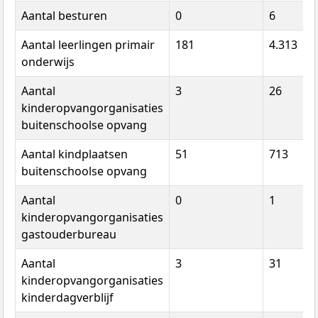
Aantal besturen
0
6
Aantal leerlingen primair
181
4.313
onderwijs
Aantal
3
26
kinderopvangorganisaties
buitenschoolse opvang
Aantal kindplaatsen
51
713
buitenschoolse opvang
Aantal
0
1
kinderopvangorganisaties
gastouderbureau
Aantal
3
31
kinderopvangorganisaties
kinderdagverblijf