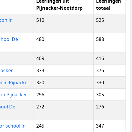
Leerlingen uit
Leerlingen
Pijnacker-Nootdorp
totaal
oon in
510
525
chool De
480
588
409
416
nacker
373
376
 in Pijnacker
320
330
in Pijnacker
296
305
hool De
272
276
rischool in
245
347