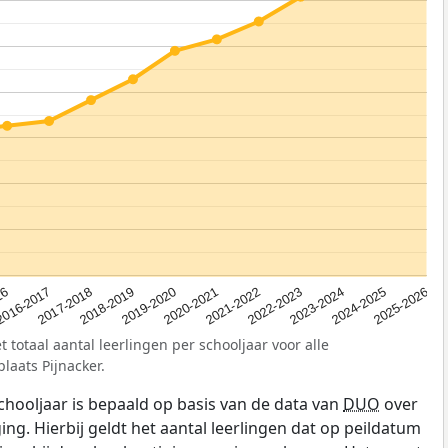
2023-2024
2019-2020
16
2022-2023
2018-2019
2025-2026
2021-2022
2017-2018
2024-2025
2020-2021
2016-2017
 totaal aantal leerlingen per schooljaar voor alle
laats Pijnacker.
schooljaar is bepaald op basis van de data van
DUO
over
ing. Hierbij geldt het aantal leerlingen dat op peildatum