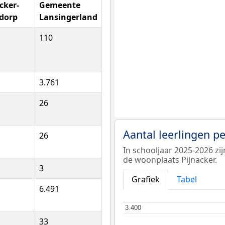
cker-
Gemeente
dorp
Lansingerland
110
3.761
26
Aantal leerlingen p
26
In schooljaar 2025-2026 zi
de woonplaats Pijnacker.
3
Grafiek
Tabel
6.491
3.400
3.400
33