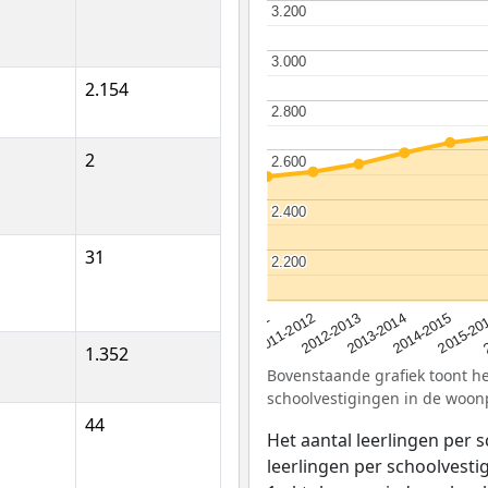
3.200
3.200
3.000
3.000
2.154
2.800
2.800
2
2.600
2.600
2.400
2.400
31
2.200
2.200
2012-2013
2015-20
2011-2012
2014-2015
2010-2011
2013-2014
1.352
Bovenstaande grafiek toont het
schoolvestigingen in de woonp
44
Het aantal leerlingen per 
leerlingen per schoolvestig