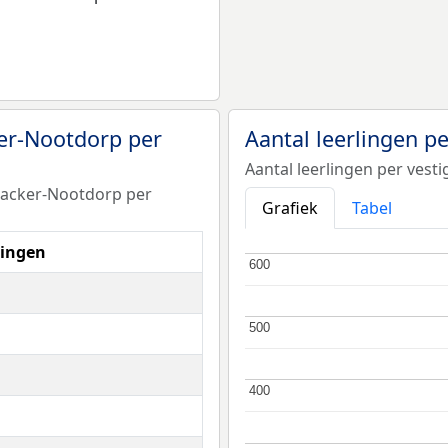
ker-Nootdorp per
Aantal leerlingen p
Aantal leerlingen per vest
jnacker-Nootdorp per
Grafiek
Tabel
lingen
600
600
500
500
400
400