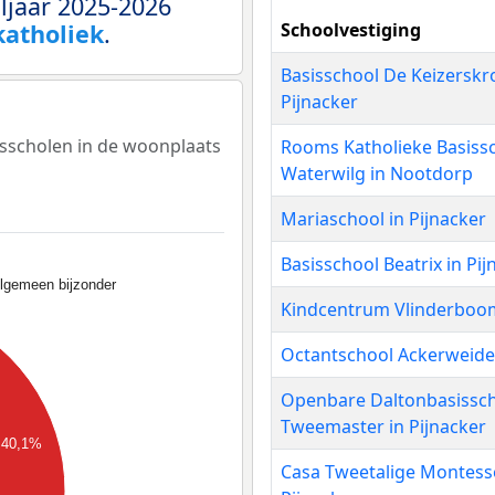
ljaar 2025-2026
katholiek
.
Schoolvestiging
Basisschool De Keizerskr
Pijnacker
isscholen in de woonplaats
Rooms Katholieke Basiss
Waterwilg in Nootdorp
Mariaschool in Pijnacker
Basisschool Beatrix in Pij
lgemeen bijzonder
Kindcentrum Vlinderboom
Octantschool Ackerweide 
Openbare Daltonbasissc
Tweemaster in Pijnacker
40,1%
Casa Tweetalige Montesso