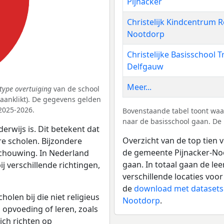
Pijnacker
Christelijk Kindcentrum 
Nootdorp
Christelijke Basisschool T
Delfgauw
Meer...
type overtuiging
van de school
k aanklikt). De gegevens gelden
 2025-2026.
Bovenstaande tabel toont waa
naar de basisschool gaan. De 
erwijs is. Dit betekent dat
Overzicht van de top tien v
re scholen. Bijzondere
de gemeente Pijnacker-Noo
schouwing. In Nederland
gaan. In totaal gaan de le
bij verschillende richtingen,
verschillende locaties voor
de
download met datasets 
olen bij die niet religieus
Nootdorp
.
p opvoeding of leren, zoals
ich richten op