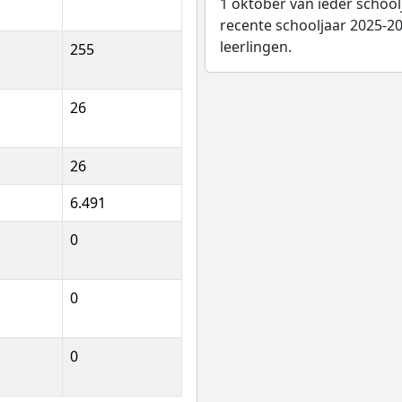
1 oktober van ieder school
recente schooljaar 2025-20
leerlingen.
255
26
26
6.491
0
0
0