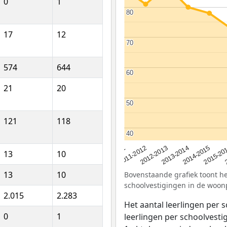
0
1
80
80
17
12
70
70
574
644
60
60
21
20
50
50
121
118
40
40
2012-2013
2015-20
2011-2012
2014-2015
2010-2011
2013-2014
13
10
13
10
Bovenstaande grafiek toont het
schoolvestigingen in de woonpl
2.015
2.283
Het aantal leerlingen per 
0
1
leerlingen per schoolvestig