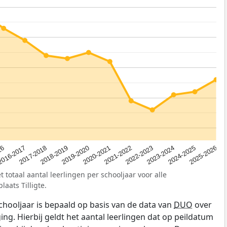
2023-2024
2019-2020
16
2022-2023
2018-2019
2025-2026
2021-2022
2017-2018
2024-2025
2020-2021
2016-2017
 totaal aantal leerlingen per schooljaar voor alle
aats Tilligte.
schooljaar is bepaald op basis van de data van
DUO
over
ing. Hierbij geldt het aantal leerlingen dat op peildatum