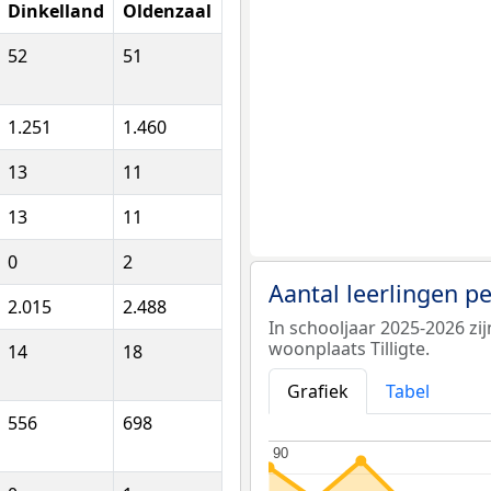
Dinkelland
Oldenzaal
52
51
1.251
1.460
13
11
13
11
0
2
Aantal leerlingen p
2.015
2.488
In schooljaar 2025-2026 zi
woonplaats Tilligte.
14
18
Grafiek
Tabel
556
698
90
90