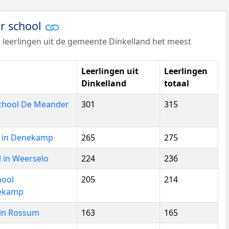
er school
 leerlingen uit de gemeente Dinkelland het meest
Leerlingen uit
Leerlingen
Dinkelland
totaal
school De Meander
301
315
r in Denekamp
265
275
l in Weerselo
224
236
hool
205
214
nekamp
 in Rossum
163
165