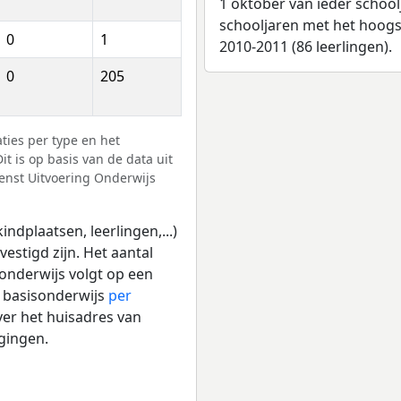
1 oktober van ieder school
schooljaren met het hoogst
0
1
2010-2011 (86 leerlingen).
0
205
ies per type en het
it is op basis van de data uit
ienst Uitvoering Onderwijs
ndplaatsen, leerlingen,...)
vestigd zijn. Het aantal
 onderwijs volgt op een
t basisonderwijs
per
er het huisadres van
igingen.