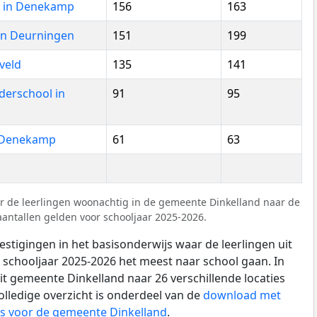
p in Denekamp
156
163
 in Deurningen
151
199
veld
135
141
derschool in
91
95
n Denekamp
61
63
r de leerlingen woonachtig in de gemeente Dinkelland naar de
aantallen gelden voor schooljaar 2025-2026.
estigingen in het basisonderwijs waar de leerlingen uit
 schooljaar 2025-2026 het meest naar school gaan. In
uit gemeente Dinkelland naar 26 verschillende locaties
olledige overzicht is onderdeel van de
download met
js voor de gemeente Dinkelland
.