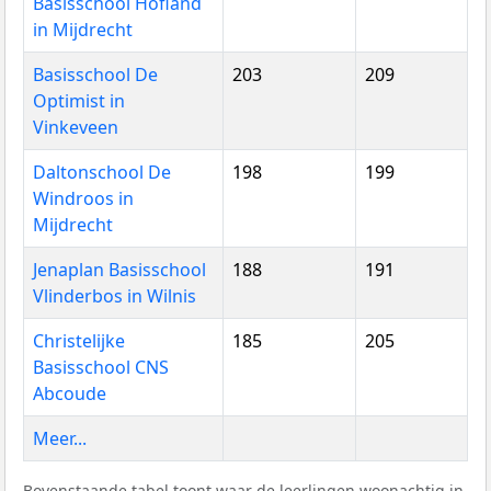
Basisschool Hofland
in Mijdrecht
Basisschool De
203
209
Optimist in
Vinkeveen
Daltonschool De
198
199
Windroos in
Mijdrecht
Jenaplan Basisschool
188
191
Vlinderbos in Wilnis
Christelijke
185
205
Basisschool CNS
Abcoude
Meer...
Bovenstaande tabel toont waar de leerlingen woonachtig in