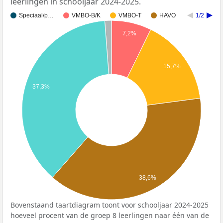
leerlingen in schooljaar 2024-2025.
Speciaal/p…
VMBO-B/K
VMBO-T
HAVO
1/2
7,2%
15,7%
37,3%
38,6%
Bovenstaand taartdiagram toont voor schooljaar 2024-2025
hoeveel procent van de groep 8 leerlingen naar één van de