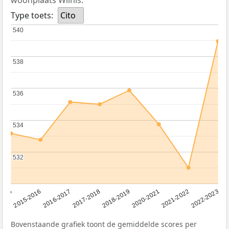
Type toets:
Cito
540
540
538
538
536
536
534
534
532
532
2016-2017
2015-2016
2015
2022-2023
2021-2022
2020-2021
2018-2019
2017-2018
Bovenstaande grafiek toont de gemiddelde scores per