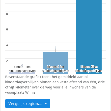
8
8
6
6
4
4
3
3
2
2
0
0
binnen 1 km
binnen 1 km
binnen 3 km
binnen 3 km
binnen 5 km
binnen 5 km
Kinderdagverblijven
Kinderdagverblijven
Kinderdagverblijven
Kinderdagverblijven
Kinderdagverblijven
Kinderdagverblijven
Bovenstaande grafiek toont het gemiddeld aantal
kinderdagverblijven binnen een vaste afstand van één, drie
of vijf kilometer over de weg voor alle inwoners van de
woonplaats Wilnis.
Vergelijk regionaal