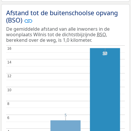
Afstand tot de buitenschoolse opvang
(BSO)
De gemiddelde afstand van alle inwoners in de
woonplaats Wilnis tot de dichtstbijzijnde
BSO
,
berekend over de weg, is 1,0 kilometer.
16
16
16
16
14
14
12
12
10
10
8
8
5
5
6
6