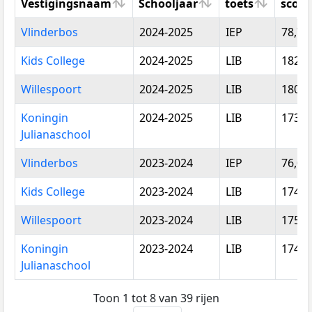
Vestigingsnaam
Schooljaar
toets
score
Vestigingsnaam
Schooljaar
Type
Gemi
Vlinderbos
2024-2025
IEP
78,70
toets
score
Kids College
2024-2025
LIB
182,9
Willespoort
2024-2025
LIB
180,0
Koningin
2024-2025
LIB
173,8
Julianaschool
Vlinderbos
2023-2024
IEP
76,00
Kids College
2023-2024
LIB
174,0
Willespoort
2023-2024
LIB
175,7
Koningin
2023-2024
LIB
174,2
Julianaschool
Toon 1 tot 8 van 39 rijen