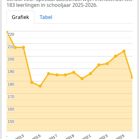
183 leerlingen in schooljaar 2025-2026.
Grafiek
Tabel
220
220
210
210
200
200
190
190
180
180
170
170
160
160
150
150