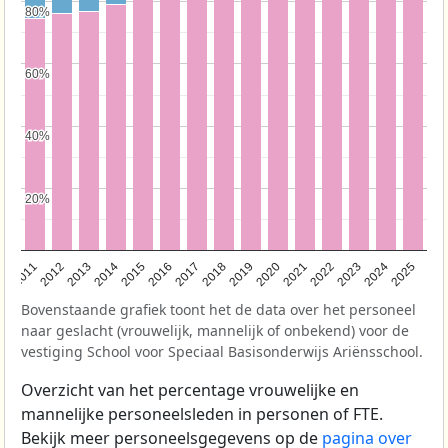
80%
80%
60%
60%
40%
40%
20%
20%
2011
2012
2013
2014
2015
2016
2017
2018
2019
2020
2021
2022
2023
2024
2025
Bovenstaande grafiek toont het de data over het personeel
naar geslacht (vrouwelijk, mannelijk of onbekend) voor de
vestiging School voor Speciaal Basisonderwijs Ariënsschool.
Overzicht van het percentage vrouwelijke en
mannelijke personeelsleden in personen of FTE.
Bekijk meer personeelsgegevens op de
pagina over