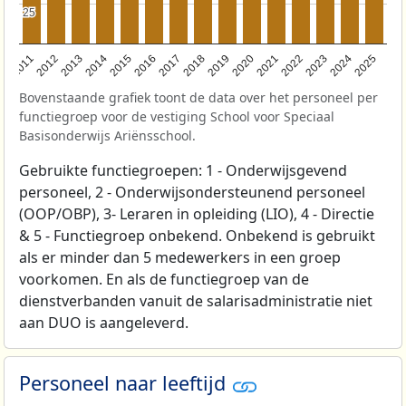
25
25
2011
2012
2013
2014
2015
2016
2017
2018
2019
2020
2021
2022
2023
2024
2025
Bovenstaande grafiek toont de data over het personeel per
functiegroep voor de vestiging School voor Speciaal
Basisonderwijs Ariënsschool.
Gebruikte functiegroepen: 1 - Onderwijsgevend
personeel, 2 - Onderwijsondersteunend personeel
(OOP/OBP), 3- Leraren in opleiding (LIO), 4 - Directie
& 5 - Functiegroep onbekend. Onbekend is gebruikt
als er minder dan 5 medewerkers in een groep
voorkomen. En als de functiegroep van de
dienstverbanden vanuit de salarisadministratie niet
aan DUO is aangeleverd.
Personeel naar leeftijd