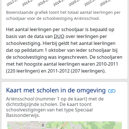
2011
2012-2013
2014-2015
2016-2017
2018-2019
2020-2021
2022-2023
2024-2025
Bovenstaande grafiek toont het totaal aantal leerlingen per
schooljaar voor de schoolvestiging Ariënsschool.
Het aantal leerlingen per schooljaar is bepaald op
basis van de data van
DUO
over leerlingen per
schoolvestiging. Hierbij geldt het aantal leerlingen
dat op peildatum 1 oktober van ieder schooljaar bij
de schoolvestiging was ingeschreven. De schooljaren
met het hoogste aantal leerlingen waren 2010-2011
(220 leerlingen) en 2011-2012 (207 leerlingen).
Kaart met scholen in de omgeving
Ariënsschool (nummer 1 op de kaart) met de
dichtstbijzijnde scholen. De kaart toont
schoolvestigingen van het type Speciaal
Basisonderwijs.