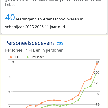
hebben.
40
leerlingen van Ariënsschool waren in
schooljaar 2025-2026 11 jaar oud.
Personeelsgegevens
Personeel in
FTE
en in personen
FTE
Personen
100
100
175
175
150
150
80
80
125
125
60
60
100
100
75
75
40
40