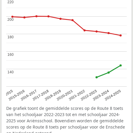
220
220
200
200
180
180
160
160
140
140
14-2015
2015-2016
2016-2017
2017-2018
2018-2019
2020-2021
2021-2022
2022-2023
2023-2024
2024-2025
De grafiek toont de gemiddelde scores op de Route 8 toets
van het schooljaar 2022-2023 tot en met schooljaar 2024-
2025 voor Ariënsschool. Bovendien worden de gemiddelde
scores op de Route 8 toets per schooljaar voor de Enschede