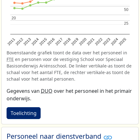
50
50
20
20
25
25
2013
2018
2023
2015
2020
2025
2012
2017
2022
2014
2019
2024
2011
2016
2021
Bovenstaande grafiek toont de data over het personeel in
FTE
en personen voor de vestiging School voor Speciaal
Basisonderwijs Ariënsschool. De linker vertikale-as toont de
schaal voor het aantal FTE, de rechter vertikale-as toont de
schaal voor het aantal personen.
Gegevens van
DUO
over het personeel in het primair
onderwijs.
Toelichting
Personeel naar dienstverband