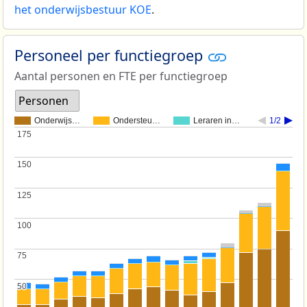
het onderwijsbestuur KOE
.
Personeel per functiegroep
Aantal personen en FTE per functiegroep
Personen
Onderwijs…
Ondersteu…
Leraren in…
1/2
175
175
150
150
125
125
100
100
75
75
50
50