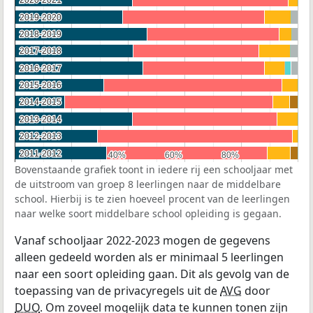
2020-2021
2020-2021
2019-2020
2019-2020
2018-2019
2018-2019
2017-2018
2017-2018
2016-2017
2016-2017
2015-2016
2015-2016
2014-2015
2014-2015
2013-2014
2013-2014
2012-2013
2012-2013
2011-2012
2011-2012
40%
40%
60%
60%
80%
80%
Bovenstaande grafiek toont in iedere rij een schooljaar met
de uitstroom van groep 8 leerlingen naar de middelbare
school. Hierbij is te zien hoeveel procent van de leerlingen
naar welke soort middelbare school opleiding is gegaan.
Vanaf schooljaar 2022-2023 mogen de gegevens
alleen gedeeld worden als er minimaal 5 leerlingen
naar een soort opleiding gaan. Dit als gevolg van de
toepassing van de privacyregels uit de
AVG
door
DUO
. Om zoveel mogelijk data te kunnen tonen zijn