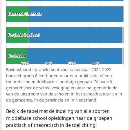
Gemeente Enschede
Gemeente Enschede
Provincie Overijssel
Provincie Overijssel
Nederland
Nederland
20%
20%
40%
40%
60%
60%
80%
80%
Bovenstaande grafiek toont voor schooljaar 2024-2025
hoeveel groep 8 leerlingen naar een praktische of een
theoretische middelbare school zijn gegaan. Dit wordt
getoond voor de schoolvestiging en voor het gemiddelde
van de uitstroom van de scholen in het schoolbestuur en in
de gemeente, in de provincie en in Nederland.
Bekijk de tabel met de indeling van alle soorten
middelbare school opleidingen naar de groepen
praktisch of theoretisch in de toelichting: