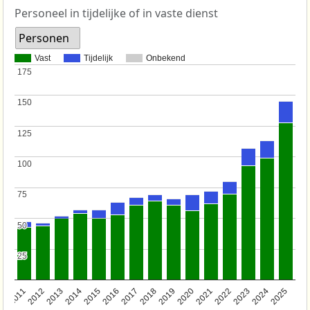
Personeel in tijdelijke of in vaste dienst
Personen
Vast
Tijdelijk
Onbekend
175
175
150
150
125
125
100
100
75
75
50
50
25
25
2011
2012
2013
2014
2015
2016
2017
2018
2019
2020
2021
2022
2023
2024
2025