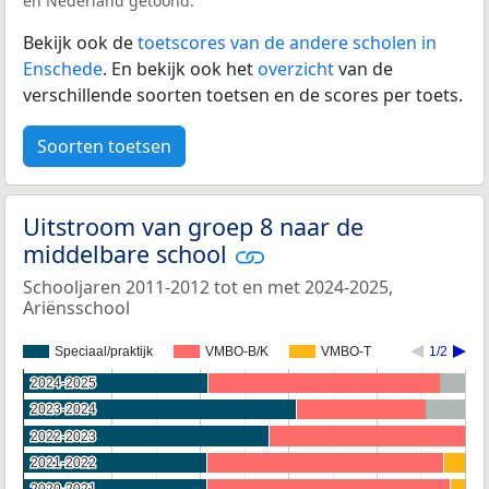
en Nederland getoond.
Bekijk ook de
toetscores van de andere scholen in
Enschede
. En bekijk ook het
overzicht
van de
verschillende soorten toetsen en de scores per toets.
Soorten toetsen
Uitstroom van groep 8 naar de
middelbare school
Schooljaren 2011-2012 tot en met 2024-2025,
Ariënsschool
Speciaal/praktijk
VMBO-B/K
VMBO-T
1/2
2024-2025
2024-2025
2023-2024
2023-2024
2022-2023
2022-2023
2021-2022
2021-2022