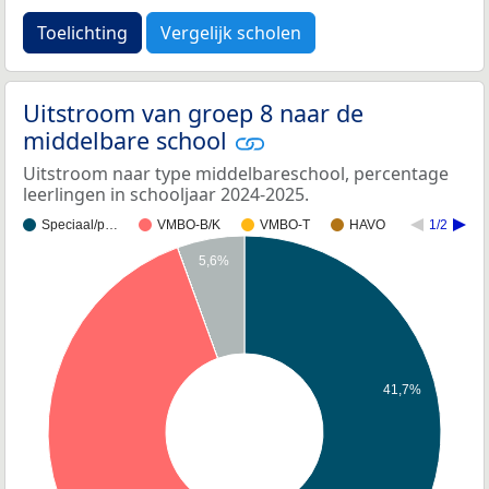
Toelichting
Vergelijk scholen
Uitstroom van groep 8 naar de
middelbare school
Uitstroom naar type middelbareschool, percentage
leerlingen in schooljaar 2024-2025.
Speciaal/p…
VMBO-B/K
VMBO-T
HAVO
1/2
5,6%
41,7%