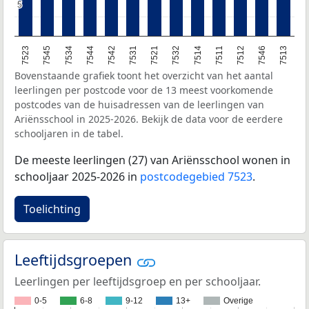
5
5
7546
7542
7512
7544
7511
7534
7514
7545
7532
7523
7521
7513
7531
Bovenstaande grafiek toont het overzicht van het aantal
leerlingen per postcode voor de 13 meest voorkomende
postcodes van de huisadressen van de leerlingen van
Ariënsschool in 2025-2026. Bekijk de data voor de eerdere
schooljaren in de tabel.
De meeste leerlingen (27) van Ariënsschool wonen in
schooljaar 2025-2026 in
postcodegebied 7523
.
Toelichting
Leeftijdsgroepen
Leerlingen per leeftijdsgroep en per schooljaar.
0-5
6-8
9-12
13+
Overige