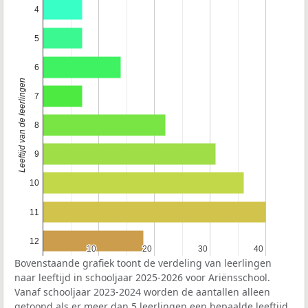
4
5
6
Leeftijd van de leerlingen
7
8
9
10
11
12
10
10
20
20
30
30
40
40
Bovenstaande grafiek toont de verdeling van leerlingen
naar leeftijd in schooljaar 2025-2026 voor Ariënsschool.
Vanaf schooljaar 2023-2024 worden de aantallen alleen
getoond als er meer dan 5 leerlingen een bepaalde leeftijd