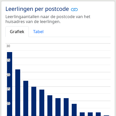
Leerlingen per postcode
Leerlingaantallen naar de postcode van het
huisadres van de leerlingen.
Grafiek
Tabel
30
30
25
25
20
20
15
15
10
10