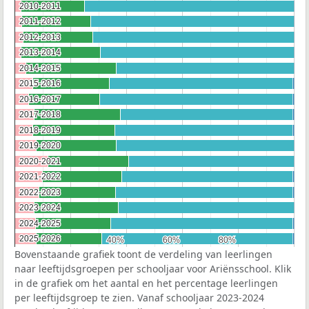
2010-2011
2010-2011
2011-2012
2011-2012
2012-2013
2012-2013
2013-2014
2013-2014
2014-2015
2014-2015
2015-2016
2015-2016
2016-2017
2016-2017
2017-2018
2017-2018
2018-2019
2018-2019
2019-2020
2019-2020
2020-2021
2020-2021
2021-2022
2021-2022
2022-2023
2022-2023
2023-2024
2023-2024
2024-2025
2024-2025
2025-2026
2025-2026
40%
40%
60%
60%
80%
80%
Bovenstaande grafiek toont de verdeling van leerlingen
naar leeftijdsgroepen per schooljaar voor Ariënsschool. Klik
in de grafiek om het aantal en het percentage leerlingen
per leeftijdsgroep te zien. Vanaf schooljaar 2023-2024