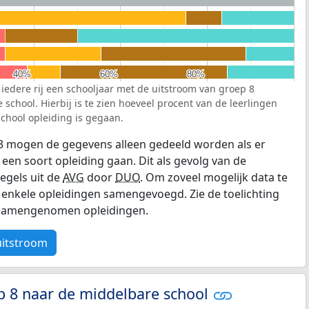
40%
40%
60%
60%
80%
80%
 iedere rij een schooljaar met de uitstroom van groep 8
school. Hierbij is te zien hoeveel procent van de leerlingen
chool opleiding is gegaan.
3 mogen de gegevens alleen gedeeld worden als er
 een soort opleiding gaan. Dit als gevolg van de
egels uit de
AVG
door
DUO
. Om zoveel mogelijk data te
enkele opleidingen samengevoegd. Zie de toelichting
e samengenomen opleidingen.
uitstroom
p 8 naar de middelbare school