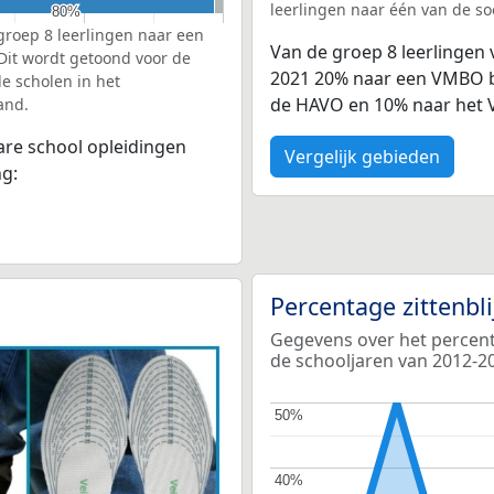
leerlingen naar één van de so
80%
80%
groep 8 leerlingen naar een
Van de groep 8 leerlingen 
 Dit wordt getoond voor de
2021 20% naar een VMBO ba
e scholen in het
de HAVO en 10% naar het
and.
bare school opleidingen
Vergelijk gebieden
ng:
Percentage zittenbl
Gegevens over het percenta
de schooljaren van 2012-2
50%
50%
40%
40%