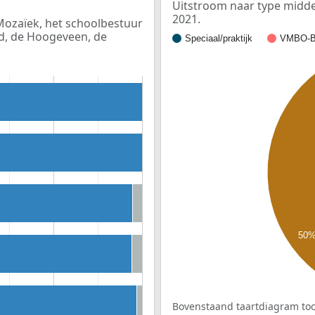
Uitstroom naar type middel
2021.
 Mozaïek, het schoolbestuur
ld, de Hoogeveen, de
Speciaal/praktijk
VMBO-B
50
Bovenstaand taartdiagram too