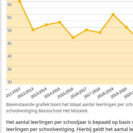
60
60
55
55
50
50
45
45
40
40
35
35
30
30
2011-2012
2018-2019
2016-2017
2014-2015
2012-2013
2019-2020
2011
2017-2018
2015-2016
2013-2014
2020
Bovenstaande grafiek toont het totaal aantal leerlingen per sch
schoolvestiging Basisschool Het Mozaïek.
Het aantal leerlingen per schooljaar is bepaald op basis
leerlingen per schoolvestiging. Hierbij geldt het aantal 