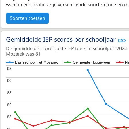
want in een grafiek zijn verschillende soorten toetsen moe
Soorten toetsen
Gemiddelde IEP scores per schooljaar
De gemiddelde score op de IEP toets in schooljaar 2024
Mozaïek was 81.
Basisschool Het Mozaïek
Gemeente Hoogeveen
Ne
93
93
90
90
88
88
85
85
83
83