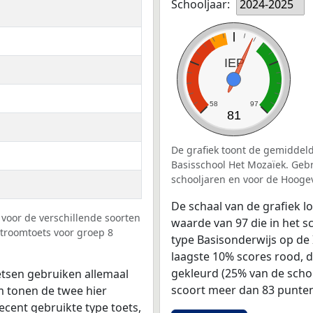
Schooljaar:
2024-2025
IEP
58
97
81
De grafiek toont de gemiddeld
Basisschool Het Mozaïek. Gebr
schooljaren en voor de Hooge
De schaal van de grafiek 
voor de verschillende soorten
waarde van 97 die in het s
stroomtoets voor groep 8
type Basisonderwijs op de 
laagste 10% scores rood, 
gekleurd (25% van de scho
tsen gebruiken allemaal
scoort meer dan 83 punten
 tonen de twee hier
ecent gebruikte type toets,