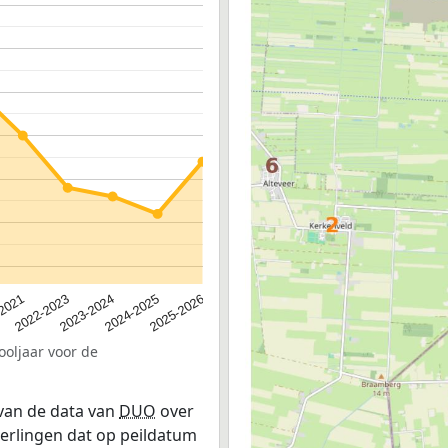
2024-2025
2022-2023
2025-2026
2023-2024
-2021
ooljaar voor de
 van de data van
DUO
over
leerlingen dat op peildatum