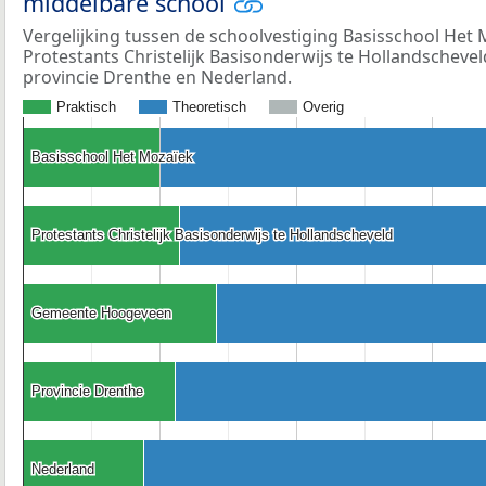
middelbare school
Vergelijking tussen de schoolvestiging Basisschool Het
Protestants Christelijk Basisonderwijs te Hollandscheve
provincie Drenthe en Nederland.
Praktisch
Theoretisch
Overig
Basisschool Het Mozaïek
Basisschool Het Mozaïek
Protestants Christelijk Basisonderwijs te Hollandscheveld
Protestants Christelijk Basisonderwijs te Hollandscheveld
Gemeente Hoogeveen
Gemeente Hoogeveen
Provincie Drenthe
Provincie Drenthe
Nederland
Nederland