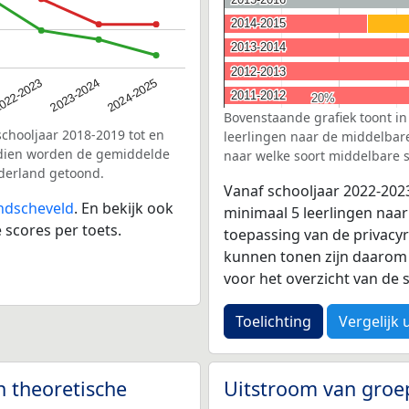
2014-2015
2014-2015
2013-2014
2013-2014
2012-2013
2012-2013
2023-2024
022-2023
2024-2025
2011-2012
2011-2012
20%
20%
Bovenstaande grafiek toont in
schooljaar 2018-2019 tot en
leerlingen naar de middelbare 
ndien worden de gemiddelde
naar welke soort middelbare s
ederland getoond.
Vanaf schooljaar 2022-202
andscheveld
. En bekijk ook
minimaal 5 leerlingen naar
 scores per toets.
toepassing van de privacyr
kunnen tonen zijn daarom 
voor het overzicht van d
Toelichting
Vergelijk 
n theoretische
Uitstroom van groe