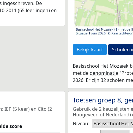
as ingeschreven. De
0-2011 (65 leerlingen) en
Bekijk kaart
Scholen i
Basisschool Het Mozaïek bi
met de
denominatie
"Prote
2026. Er zijn 32 scholen me
Toetsen groep 8, g
IEP (5 keer) en Cito (2
Gebruik de 2 keuzelijsten 
Hoogeveen of Nederland) e
Niveau:
Basisschool Het 
lde score