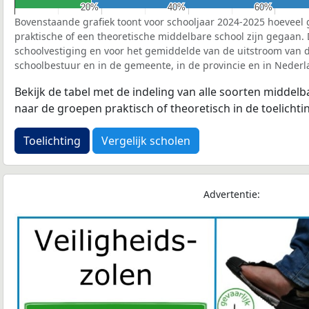
20%
20%
40%
40%
60%
60%
Bovenstaande grafiek toont voor schooljaar 2024-2025 hoeveel 
praktische of een theoretische middelbare school zijn gegaan.
schoolvestiging en voor het gemiddelde van de uitstroom van d
schoolbestuur en in de gemeente, in de provincie en in Nederl
Bekijk de tabel met de indeling van alle soorten middel
naar de groepen praktisch of theoretisch in de toelichti
Toelichting
Vergelijk scholen
Advertentie: