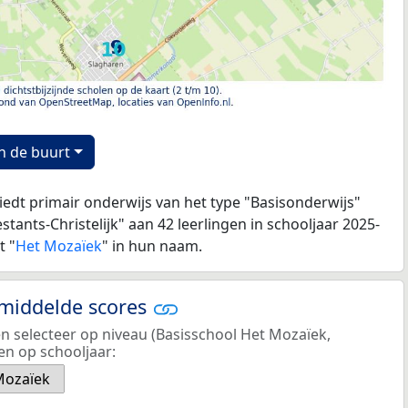
n de buurt
edt primair onderwijs van het type "Basisonderwijs"
stants-Christelijk" aan 42 leerlingen in schooljaar 2025-
t "
Het Mozaïek
" in hun naam.
emiddelde scores
en selecteer op niveau (Basisschool Het Mozaïek,
n op schooljaar:
Mozaïek