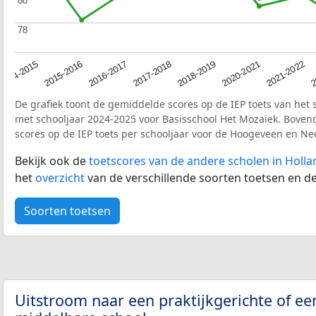
80
80
78
78
2017-2018
2014-2015
2020-2021
2016-2017
2
2018-2019
2015-2016
2021-2022
De grafiek toont de gemiddelde scores op de IEP toets van het 
met schooljaar 2024-2025 voor Basisschool Het Mozaïek. Bove
scores op de IEP toets per schooljaar voor de Hoogeveen en N
Bekijk ook de
toetscores van de andere scholen in Holl
het
overzicht
van de verschillende soorten toetsen en de
Soorten toetsen
Uitstroom naar een praktijkgerichte of ee