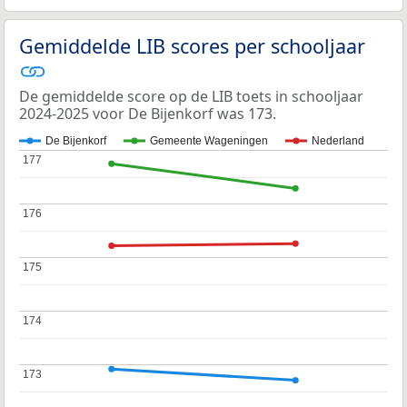
Gemiddelde LIB scores per schooljaar
De gemiddelde score op de LIB toets in schooljaar
2024-2025 voor De Bijenkorf was 173.
De Bijenkorf
Gemeente Wageningen
Nederland
177
177
176
176
175
175
174
174
173
173