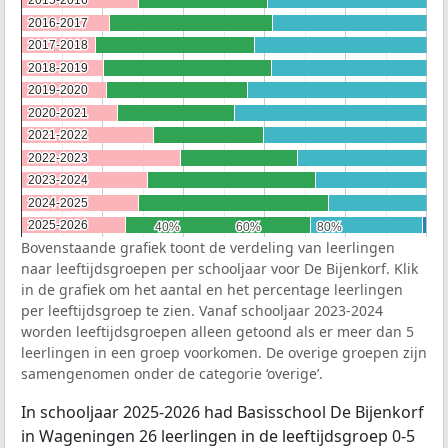
2015-2016
2015-2016
2016-2017
2016-2017
2017-2018
2017-2018
2018-2019
2018-2019
2019-2020
2019-2020
2020-2021
2020-2021
2021-2022
2021-2022
2022-2023
2022-2023
2023-2024
2023-2024
2024-2025
2024-2025
2025-2026
2025-2026
40%
40%
60%
60%
80%
80%
Bovenstaande grafiek toont de verdeling van leerlingen
naar leeftijdsgroepen per schooljaar voor De Bijenkorf. Klik
in de grafiek om het aantal en het percentage leerlingen
per leeftijdsgroep te zien. Vanaf schooljaar 2023-2024
worden leeftijdsgroepen alleen getoond als er meer dan 5
leerlingen in een groep voorkomen. De overige groepen zijn
samengenomen onder de categorie ‘overige’.
In schooljaar 2025-2026 had Basisschool De Bijenkorf
in Wageningen 26 leerlingen in de leeftijdsgroep 0-5