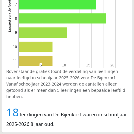
Leeftijd van de leerlingen
7
8
9
10
11
5
5
10
10
15
15
20
20
Bovenstaande grafiek toont de verdeling van leerlingen
naar leeftijd in schooljaar 2025-2026 voor De Bijenkorf.
Vanaf schooljaar 2023-2024 worden de aantallen alleen
getoond als er meer dan 5 leerlingen een bepaalde leeftijd
hebben.
18
leerlingen van De Bijenkorf waren in schooljaar
2025-2026 8 jaar oud.