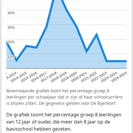
40%
40%
30%
30%
20%
20%
10%
10%
2013
2013-2014
2014-2015
2015-2016
2016-2017
2017-2018
2018-2019
2019-2020
2020-2021
2021-2022
2022-2023
2023-2024
2024-2025
Bovenstaande grafiek toont het percentage groep 8
leerlingen per schooljaar dat in zijn of haar schoolcarrière
is blijven zitten. De gegevens gelden voor De Bijenkorf.
De grafiek toont het percentage groep 8 leerlingen
van 12 jaar of ouder, die meer dan 8 jaar op de
basisschool hebben gezeten.