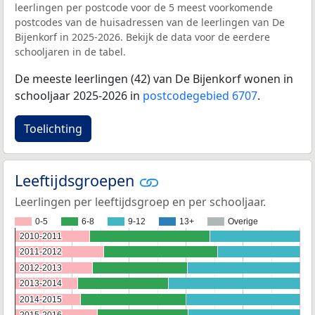
leerlingen per postcode voor de 5 meest voorkomende
postcodes van de huisadressen van de leerlingen van De
Bijenkorf in 2025-2026. Bekijk de data voor de eerdere
schooljaren in de tabel.
De meeste leerlingen (42) van De Bijenkorf wonen in
schooljaar 2025-2026 in
postcodegebied 6707
.
Toelichting
Leeftijdsgroepen
Leerlingen per leeftijdsgroep en per schooljaar.
0-5
6-8
9-12
13+
Overige
2010-2011
2010-2011
2011-2012
2011-2012
2012-2013
2012-2013
2013-2014
2013-2014
2014-2015
2014-2015