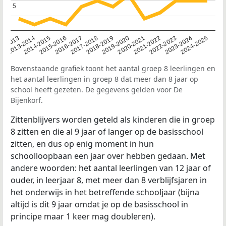
5
5
2014-2015
2013-2014
2020-2021
12-2013
2019-2020
2018-2019
2017-2018
2024-2025
2016-2017
2023-2024
2022-2023
2015-2016
2021-2022
Bovenstaande grafiek toont het aantal groep 8 leerlingen en
het aantal leerlingen in groep 8 dat meer dan 8 jaar op
school heeft gezeten. De gegevens gelden voor De
Bijenkorf.
Zittenblijvers worden geteld als kinderen die in groep
8 zitten en die al 9 jaar of langer op de basisschool
zitten, en dus op enig moment in hun
schoolloopbaan een jaar over hebben gedaan. Met
andere woorden: het aantal leerlingen van 12 jaar of
ouder, in leerjaar 8, met meer dan 8 verblijfsjaren in
het onderwijs in het betreffende schooljaar (bijna
altijd is dit 9 jaar omdat je op de basisschool in
principe maar 1 keer mag doubleren).