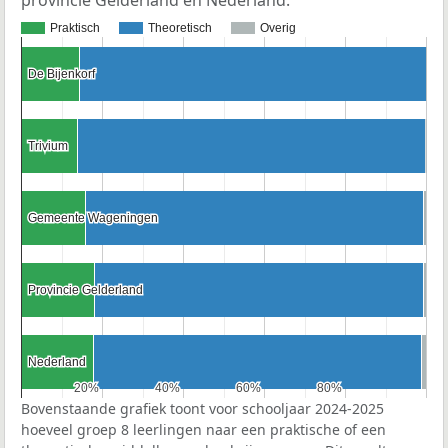
Praktisch
Theoretisch
Overig
De Bijenkorf
De Bijenkorf
Trivium
Trivium
Gemeente Wageningen
Gemeente Wageningen
Provincie Gelderland
Provincie Gelderland
Nederland
Nederland
20%
20%
40%
40%
60%
60%
80%
80%
Bovenstaande grafiek toont voor schooljaar 2024-2025
hoeveel groep 8 leerlingen naar een praktische of een