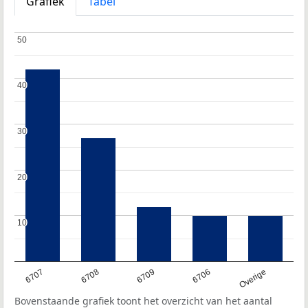
Grafiek
Tabel
50
50
40
40
30
30
20
20
10
10
6707
6708
6709
6706
Overige
Bovenstaande grafiek toont het overzicht van het aantal