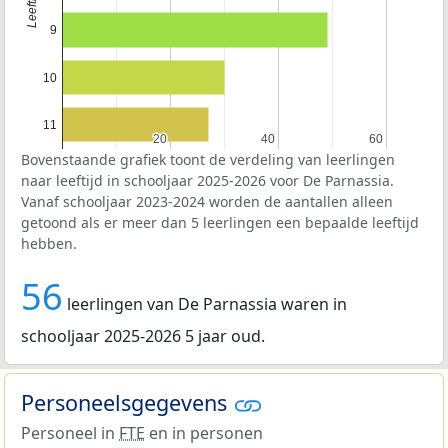
9
10
11
20
20
40
40
60
60
Bovenstaande grafiek toont de verdeling van leerlingen
naar leeftijd in schooljaar 2025-2026 voor De Parnassia.
Vanaf schooljaar 2023-2024 worden de aantallen alleen
getoond als er meer dan 5 leerlingen een bepaalde leeftijd
hebben.
56
leerlingen van De Parnassia waren in
schooljaar 2025-2026 5 jaar oud.
Personeelsgegevens
Personeel in
FTE
en in personen