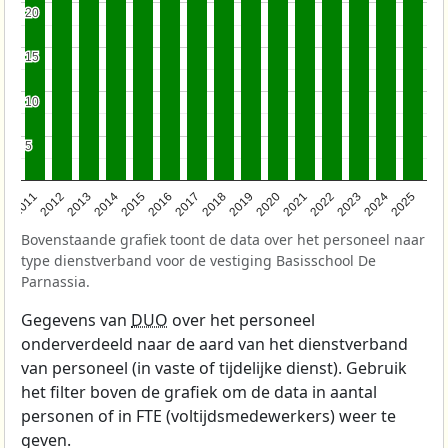
20
20
15
15
10
10
5
5
2011
2012
2013
2014
2015
2016
2017
2018
2019
2020
2021
2022
2023
2024
2025
Bovenstaande grafiek toont de data over het personeel naar
type dienstverband voor de vestiging Basisschool De
Parnassia.
Gegevens van
DUO
over het personeel
onderverdeeld naar de aard van het dienstverband
van personeel (in vaste of tijdelijke dienst). Gebruik
het filter boven de grafiek om de data in aantal
personen of in FTE (voltijdsmedewerkers) weer te
geven.