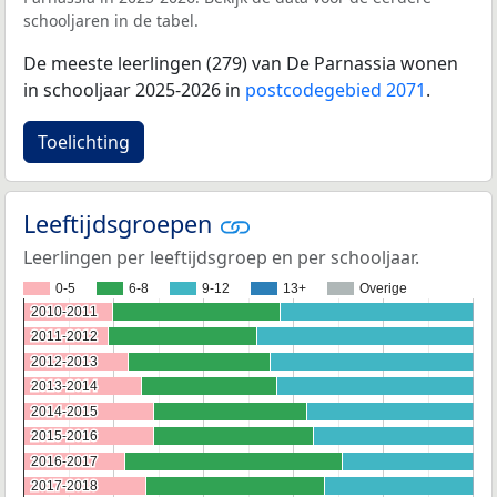
schooljaren in de tabel.
De meeste leerlingen (279) van De Parnassia wonen
in schooljaar 2025-2026 in
postcodegebied 2071
.
Toelichting
Leeftijdsgroepen
Leerlingen per leeftijdsgroep en per schooljaar.
0-5
6-8
9-12
13+
Overige
2010-2011
2010-2011
2011-2012
2011-2012
2012-2013
2012-2013
2013-2014
2013-2014
2014-2015
2014-2015
2015-2016
2015-2016
2016-2017
2016-2017
2017-2018
2017-2018