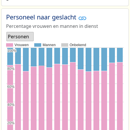
Personeel naar geslacht
Percentage vrouwen en mannen in dienst
Personen
Vrouwen
Mannen
Onbekend
100%
100%
80%
80%
60%
60%
40%
40%
20%
20%