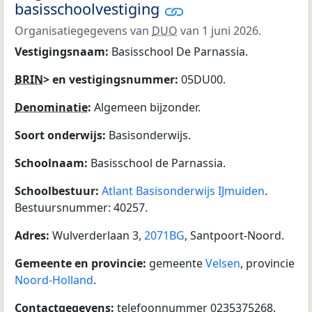
basisschoolvestiging
Organisatiegegevens van
DUO
van 1 juni 2026.
Vestigingsnaam:
Basisschool De Parnassia.
BRIN
> en vestigingsnummer:
05DU00.
Denominatie
:
Algemeen bijzonder.
Soort onderwijs:
Basisonderwijs.
Schoolnaam:
Basisschool de Parnassia.
Schoolbestuur:
Atlant Basisonderwijs IJmuiden
.
Bestuursnummer: 40257.
Adres:
Wulverderlaan 3,
2071BG
, Santpoort-Noord.
Gemeente en provincie:
gemeente
Velsen
, provincie
Noord-Holland
.
Contactgegevens:
telefoonnummer 0235375268.