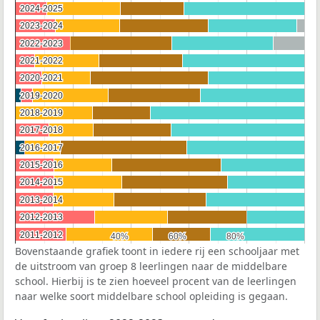
2024-2025
2024-2025
2023-2024
2023-2024
2022-2023
2022-2023
2021-2022
2021-2022
2020-2021
2020-2021
2019-2020
2019-2020
2018-2019
2018-2019
2017-2018
2017-2018
2016-2017
2016-2017
2015-2016
2015-2016
2014-2015
2014-2015
2013-2014
2013-2014
2012-2013
2012-2013
2011-2012
2011-2012
40%
40%
60%
60%
80%
80%
Bovenstaande grafiek toont in iedere rij een schooljaar met
de uitstroom van groep 8 leerlingen naar de middelbare
school. Hierbij is te zien hoeveel procent van de leerlingen
naar welke soort middelbare school opleiding is gegaan.