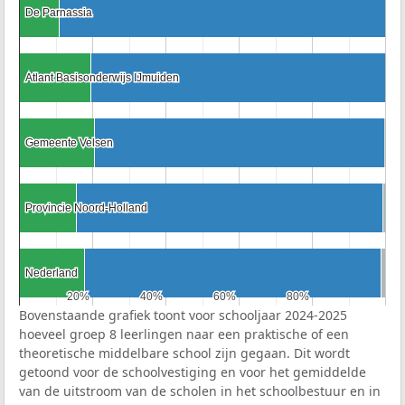
De Parnassia
De Parnassia
Atlant Basisonderwijs IJmuiden
Atlant Basisonderwijs IJmuiden
Gemeente Velsen
Gemeente Velsen
Provincie Noord-Holland
Provincie Noord-Holland
Nederland
Nederland
20%
20%
40%
40%
60%
60%
80%
80%
Bovenstaande grafiek toont voor schooljaar 2024-2025
hoeveel groep 8 leerlingen naar een praktische of een
theoretische middelbare school zijn gegaan. Dit wordt
getoond voor de schoolvestiging en voor het gemiddelde
van de uitstroom van de scholen in het schoolbestuur en in