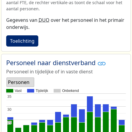
aantal FTE, de rechter vertikale-as toont de schaal voor het
aantal personen.
Gegevens van
DUO
over het personeel in het primair
onderwijs.
Toelichting
Personeel naar dienstverband
Personeel in tijdelijke of in vaste dienst
Personen
Vast
Tijdelijk
Onbekend
35
35
30
30
25
25