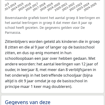
2014-2015
2013-2014
2020-2021
12-2013
2019-2020
2018-2019
2017-2018
2024-2025
2016-2017
2023-2024
2022-2023
2015-2016
2021-2022
Bovenstaande grafiek toont het aantal groep 8 leerlingen en
het aantal leerlingen in groep 8 dat meer dan 8 jaar op
school heeft gezeten. De gegevens gelden voor De
Parnassia.
Zittenblijvers worden geteld als kinderen die in groep
8 zitten en die al 9 jaar of langer op de basisschool
zitten, en dus op enig moment in hun
schoolloopbaan een jaar over hebben gedaan. Met
andere woorden: het aantal leerlingen van 12 jaar of
ouder, in leerjaar 8, met meer dan 8 verblijfsjaren in
het onderwijs in het betreffende schooljaar (bijna
altijd is dit 9 jaar omdat je op de basisschool in
principe maar 1 keer mag doubleren).
Gegevens van deze