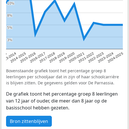
10%
10%
8%
8%
5%
5%
3%
3%
2013
2013-2014
2014-2015
2015-2016
2016-2017
2017-2018
2018-2019
2019-2020
2020-2021
2021-2022
2022-2023
2023-2024
2024-2025
Bovenstaande grafiek toont het percentage groep 8
leerlingen per schooljaar dat in zijn of haar schoolcarrière
is blijven zitten. De gegevens gelden voor De Parnassia.
De grafiek toont het percentage groep 8 leerlingen
van 12 jaar of ouder, die meer dan 8 jaar op de
basisschool hebben gezeten.
Bron zittenblijven