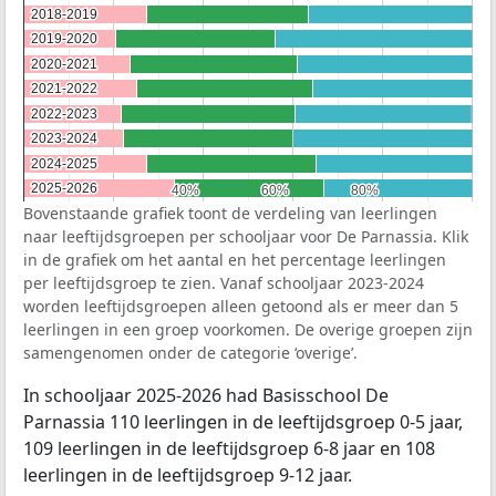
2018-2019
2018-2019
2019-2020
2019-2020
2020-2021
2020-2021
2021-2022
2021-2022
2022-2023
2022-2023
2023-2024
2023-2024
2024-2025
2024-2025
2025-2026
2025-2026
40%
40%
60%
60%
80%
80%
Bovenstaande grafiek toont de verdeling van leerlingen
naar leeftijdsgroepen per schooljaar voor De Parnassia. Klik
in de grafiek om het aantal en het percentage leerlingen
per leeftijdsgroep te zien. Vanaf schooljaar 2023-2024
worden leeftijdsgroepen alleen getoond als er meer dan 5
leerlingen in een groep voorkomen. De overige groepen zijn
samengenomen onder de categorie ‘overige’.
In schooljaar 2025-2026 had Basisschool De
Parnassia 110 leerlingen in de leeftijdsgroep 0-5 jaar,
109 leerlingen in de leeftijdsgroep 6-8 jaar en 108
leerlingen in de leeftijdsgroep 9-12 jaar.