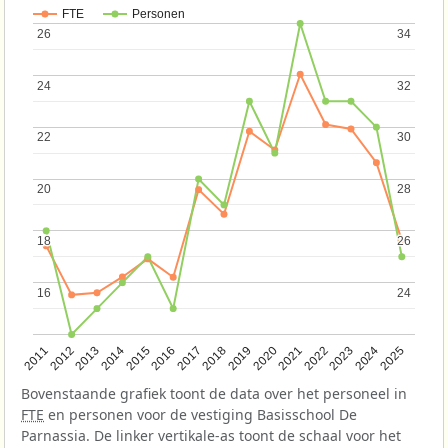
FTE
Personen
26
26
34
34
24
24
32
32
22
22
30
30
20
20
28
28
18
18
26
26
16
16
24
24
2013
2018
2023
2015
2020
2025
2012
2017
2022
2014
2019
2024
2011
2016
2021
Bovenstaande grafiek toont de data over het personeel in
FTE
en personen voor de vestiging Basisschool De
Parnassia. De linker vertikale-as toont de schaal voor het