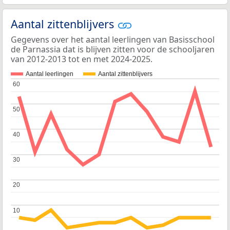
Aantal zittenblijvers
Gegevens over het aantal leerlingen van Basisschool
de Parnassia dat is blijven zitten voor de schooljaren
van 2012-2013 tot en met 2024-2025.
Aantal leerlingen
Aantal zittenblijvers
60
60
50
50
40
40
30
30
20
20
10
10