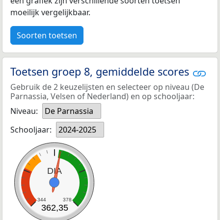
een grafiek zijn verschillende soorten toetsen
moeilijk vergelijkbaar.
Soorten toetsen
Toetsen groep 8, gemiddelde scores
Gebruik de 2 keuzelijsten en selecteer op niveau (De
Parnassia, Velsen of Nederland) en op schooljaar:
Niveau:
De Parnassia
Schooljaar:
2024-2025
DIA
344
378
362,35