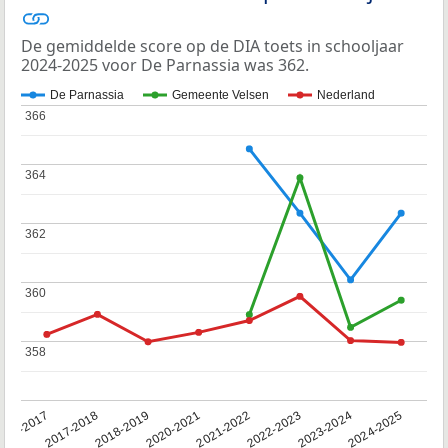
De gemiddelde score op de DIA toets in schooljaar
2024-2025 voor De Parnassia was 362.
De Parnassia
Gemeente Velsen
Nederland
366
366
364
364
362
362
360
360
358
358
016-2017
2017-2018
2018-2019
2020-2021
2021-2022
2022-2023
2023-2024
2024-2025