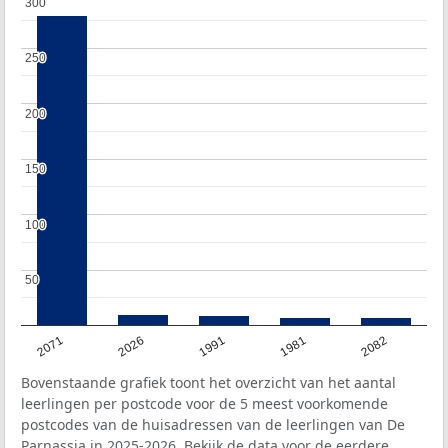
300
300
250
250
200
200
150
150
100
100
50
50
2071
2026
1991
1981
2082
Bovenstaande grafiek toont het overzicht van het aantal
leerlingen per postcode voor de 5 meest voorkomende
postcodes van de huisadressen van de leerlingen van De
Parnassia in 2025-2026. Bekijk de data voor de eerdere