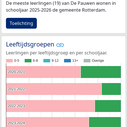
De meeste leerlingen (19) van De Pauwen wonen in
schooljaar 2025-2026 de gemeente Rotterdam.
Toelichting
Leeftijdsgroepen
Leerlingen per leeftijdsgroep en per schooljaar.
0-5
6-8
9-12
13+
Overige
2020-2021
2020-2021
2021-2022
2021-2022
2022-2023
2022-2023
2023-2024
2023-2024