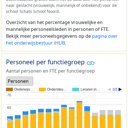
naar geslacht (vrouwelijk, mannelijk of onbekend) voor de
school Schats School Noord.
Overzicht van het percentage vrouwelijke en
mannelijke personeelsleden in personen of FTE.
Bekijk meer personeelsgegevens op de
pagina over
het onderwijsbestuur iHUB
.
Personeel per functiegroep
Aantal personen en FTE per functiegroep
Personen
Onderwijs…
Ondersteu…
Leraren in…
1/2
70
70
60
60
50
50