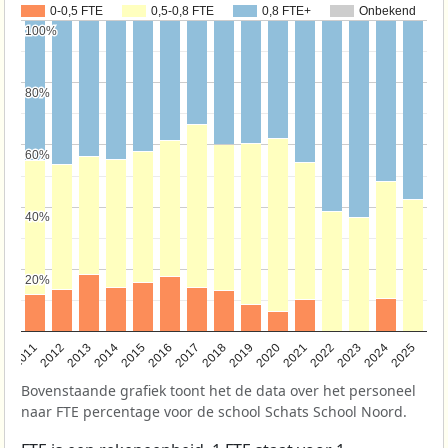
0-0,5 FTE
0,5-0,8 FTE
0,8 FTE+
Onbekend
100%
100%
80%
80%
60%
60%
40%
40%
20%
20%
2011
2012
2013
2014
2015
2016
2017
2018
2019
2020
2021
2022
2023
2024
2025
Bovenstaande grafiek toont het de data over het personeel
naar FTE percentage voor de school Schats School Noord.