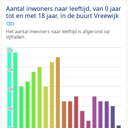
Aantal inwoners naar leeftijd, van 0 jaar
tot en met 18 jaar, in de buurt Vreewijk
Het aantal inwoners naar leeftijd is afgerond op
vijftallen.
220
220
200
200
180
180
160
160