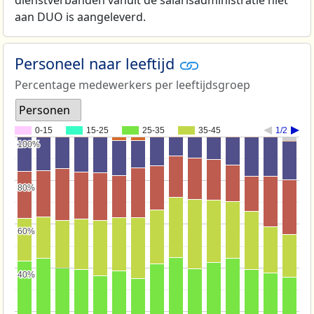
aan DUO is aangeleverd.
Personeel naar leeftijd
Percentage medewerkers per leeftijdsgroep
Personen
0-15
15-25
25-35
35-45
1/2
100%
100%
80%
80%
60%
60%
40%
40%