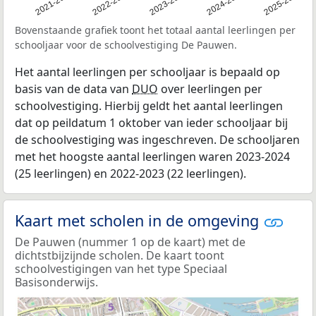
2021
2021-2022
2022-2023
2023-2024
2024-2025
2025-2026
Bovenstaande grafiek toont het totaal aantal leerlingen per
schooljaar voor de schoolvestiging De Pauwen.
Het aantal leerlingen per schooljaar is bepaald op
basis van de data van
DUO
over leerlingen per
schoolvestiging. Hierbij geldt het aantal leerlingen
dat op peildatum 1 oktober van ieder schooljaar bij
de schoolvestiging was ingeschreven. De schooljaren
met het hoogste aantal leerlingen waren 2023-2024
(25 leerlingen) en 2022-2023 (22 leerlingen).
Kaart met scholen in de omgeving
De Pauwen (nummer 1 op de kaart) met de
dichtstbijzijnde scholen. De kaart toont
schoolvestigingen van het type Speciaal
Basisonderwijs.