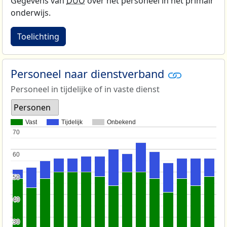
Gegevens van
DUO
over het personeel in het primair
onderwijs.
Toelichting
Personeel naar dienstverband
Personeel in tijdelijke of in vaste dienst
Personen
Vast
Tijdelijk
Onbekend
70
70
60
60
50
50
40
40
30
30