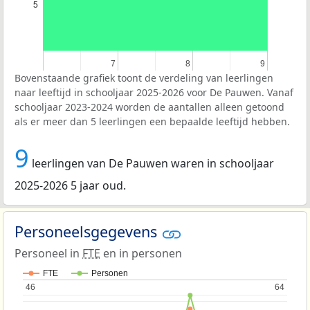
5
7
7
8
8
9
9
Bovenstaande grafiek toont de verdeling van leerlingen
naar leeftijd in schooljaar 2025-2026 voor De Pauwen. Vanaf
schooljaar 2023-2024 worden de aantallen alleen getoond
als er meer dan 5 leerlingen een bepaalde leeftijd hebben.
9
leerlingen van De Pauwen waren in schooljaar
2025-2026 5 jaar oud.
Personeelsgegevens
Personeel in
FTE
en in personen
FTE
Personen
46
46
64
64