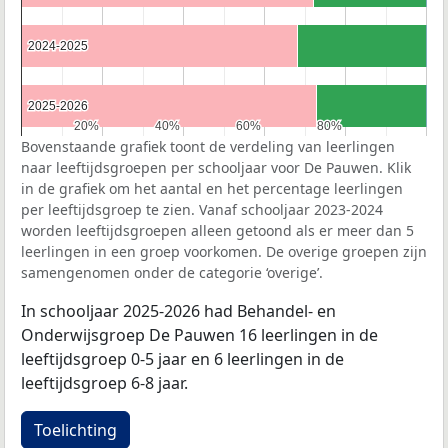
2024-2025
2024-2025
2025-2026
2025-2026
20%
20%
40%
40%
60%
60%
80%
80%
Bovenstaande grafiek toont de verdeling van leerlingen
naar leeftijdsgroepen per schooljaar voor De Pauwen. Klik
in de grafiek om het aantal en het percentage leerlingen
per leeftijdsgroep te zien. Vanaf schooljaar 2023-2024
worden leeftijdsgroepen alleen getoond als er meer dan 5
leerlingen in een groep voorkomen. De overige groepen zijn
samengenomen onder de categorie ‘overige’.
In schooljaar 2025-2026 had Behandel- en
Onderwijsgroep De Pauwen 16 leerlingen in de
leeftijdsgroep 0-5 jaar en 6 leerlingen in de
leeftijdsgroep 6-8 jaar.
Toelichting