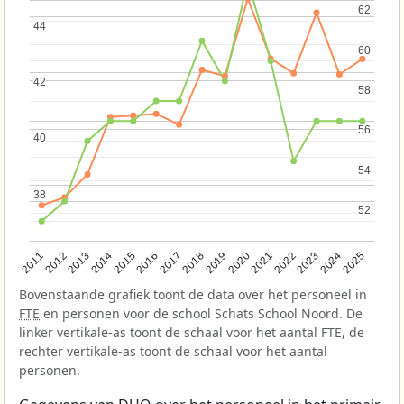
62
62
44
44
60
60
42
42
58
58
56
56
40
40
54
54
38
38
52
52
2013
2018
2023
2015
2020
2025
2012
2017
2022
2014
2019
2024
2011
2016
2021
Bovenstaande grafiek toont de data over het personeel in
FTE
en personen voor de school Schats School Noord. De
linker vertikale-as toont de schaal voor het aantal FTE, de
rechter vertikale-as toont de schaal voor het aantal
personen.