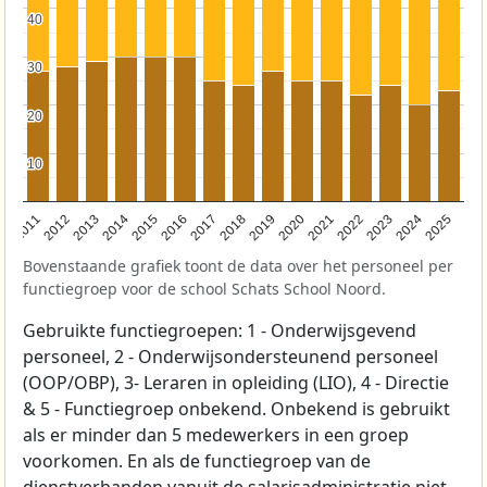
40
40
30
30
20
20
10
10
2011
2012
2013
2014
2015
2016
2017
2018
2019
2020
2021
2022
2023
2024
2025
Bovenstaande grafiek toont de data over het personeel per
functiegroep voor de school Schats School Noord.
Gebruikte functiegroepen: 1 - Onderwijsgevend
personeel, 2 - Onderwijsondersteunend personeel
(OOP/OBP), 3- Leraren in opleiding (LIO), 4 - Directie
& 5 - Functiegroep onbekend. Onbekend is gebruikt
als er minder dan 5 medewerkers in een groep
voorkomen. En als de functiegroep van de
dienstverbanden vanuit de salarisadministratie niet