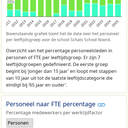
20%
20%
2011
2012
2013
2014
2015
2016
2017
2018
2019
2020
2021
2022
2023
2024
2025
Bovenstaande grafiek toont het de data over het personeel
per leeftijdsgroep voor de school Schats School Noord.
Overzicht van het percentage personeelsleden in
personen of FTE per leeftijdsgroep. Er zijn 7
leeftijdsgroepen gedefinieerd. De eerste groep
begint bij ‘jonger dan 15 jaar’ en loopt met stappen
van 10 jaar uit tot de laatste leeftijdscategorie die
eindigt bij ‘65 jaar en ouder’.
Personeel naar FTE percentage
Percentage medewerkers per werktijdfactor
Personen