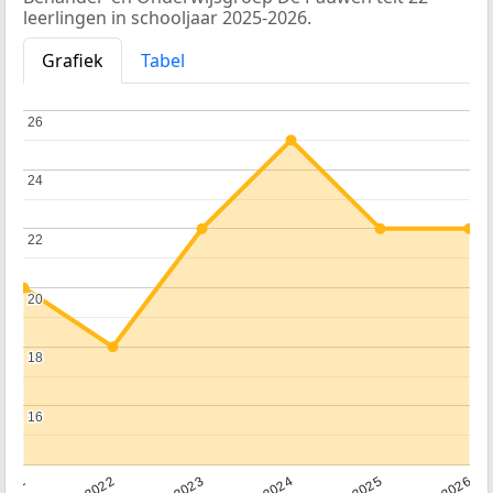
leerlingen in schooljaar 2025-2026.
Grafiek
Tabel
26
26
24
24
22
22
20
20
18
18
16
16