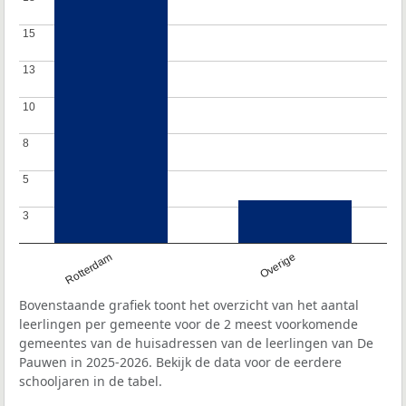
15
15
13
13
10
10
8
8
5
5
3
3
Rotterdam
Overige
Bovenstaande grafiek toont het overzicht van het aantal
leerlingen per gemeente voor de 2 meest voorkomende
gemeentes van de huisadressen van de leerlingen van De
Pauwen in 2025-2026. Bekijk de data voor de eerdere
schooljaren in de tabel.