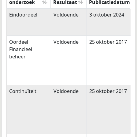
onderzoek
Resultaat
Publicatiedatum
Type
Resultaat
Publicatiedatum
Eindoordeel
Voldoende
3 oktober 2024
onderzoek
Oordeel
Voldoende
25 oktober 2017
Financieel
beheer
Continuïteit
Voldoende
25 oktober 2017