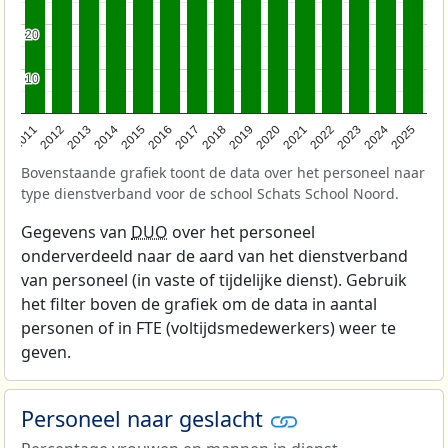
20
20
10
10
2011
2012
2013
2014
2015
2016
2017
2018
2019
2020
2021
2022
2023
2024
2025
Bovenstaande grafiek toont de data over het personeel naar
type dienstverband voor de school Schats School Noord.
Gegevens van
DUO
over het personeel
onderverdeeld naar de aard van het dienstverband
van personeel (in vaste of tijdelijke dienst). Gebruik
het filter boven de grafiek om de data in aantal
personen of in FTE (voltijdsmedewerkers) weer te
geven.
Personeel naar geslacht