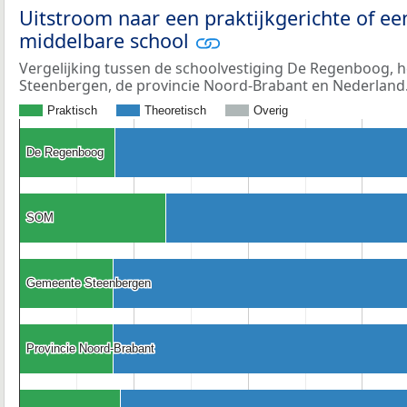
Uitstroom naar een praktijkgerichte of ee
middelbare school
Vergelijking tussen de schoolvestiging De Regenboog, 
Steenbergen, de provincie Noord-Brabant en Nederland
Praktisch
Theoretisch
Overig
De Regenboog
De Regenboog
SOM
SOM
Gemeente Steenbergen
Gemeente Steenbergen
Provincie Noord-Brabant
Provincie Noord-Brabant