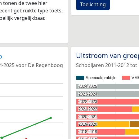
 tonen de twee hier
Toelichting
ecent gebruikte type toets,
ilijk vergelijkbaar.
Uitstroom van groe
24-2025 voor De Regenboog
Schooljaren 2011-2012 to
Speciaal/praktijk
VM
2024-2025
2024-2025
2023-2024
2023-2024
2022-2023
2022-2023
2021-2022
2021-2022
2020-2021
2020-2021
2019-2020
2019-2020
2018-2019
2018-2019