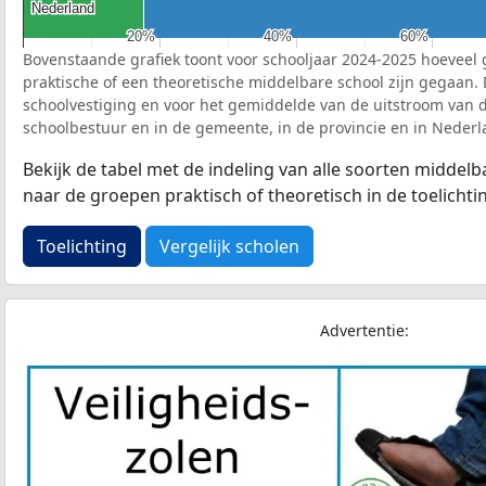
Nederland
Nederland
20%
20%
40%
40%
60%
60%
Bovenstaande grafiek toont voor schooljaar 2024-2025 hoeveel 
praktische of een theoretische middelbare school zijn gegaan.
schoolvestiging en voor het gemiddelde van de uitstroom van d
schoolbestuur en in de gemeente, in de provincie en in Nederl
Bekijk de tabel met de indeling van alle soorten middel
naar de groepen praktisch of theoretisch in de toelichti
Toelichting
Vergelijk scholen
Advertentie: