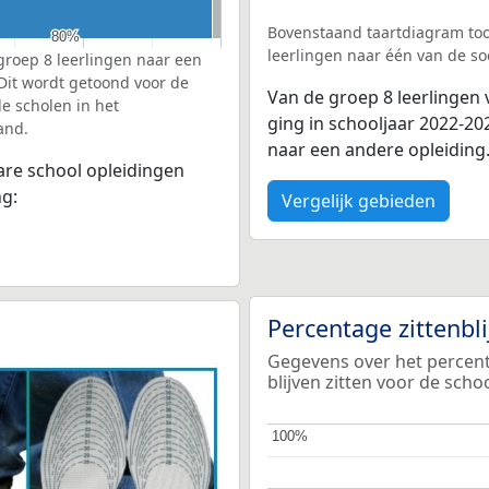
Bovenstaand taartdiagram too
80%
80%
leerlingen naar één van de so
groep 8 leerlingen naar een
 Dit wordt getoond voor de
Van de groep 8 leerlingen
e scholen in het
ging in schooljaar 2022-2
and.
naar een andere opleiding
bare school opleidingen
ng:
Vergelijk gebieden
Percentage zittenbl
Gegevens over het percent
blijven zitten voor de sch
100%
100%