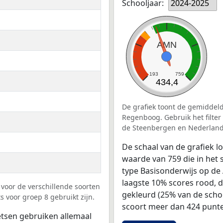
Schooljaar:
2024-2025
AMN
193
759
434,4
De grafiek toont de gemiddeld
Regenboog. Gebruik het filter
de Steenbergen en Nederland
De schaal van de grafiek 
waarde van 759 die in het 
type Basisonderwijs op de
laagste 10% scores rood, 
voor de verschillende soorten
gekleurd (25% van de scho
 voor groep 8 gebruikt zijn.
scoort meer dan 424 punte
tsen gebruiken allemaal