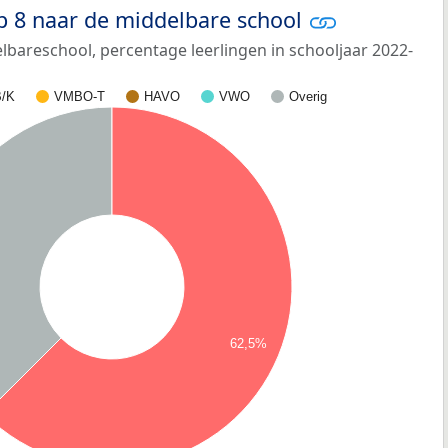
p 8 naar de middelbare school
bareschool, percentage leerlingen in schooljaar 2022-
/K
VMBO-T
HAVO
VWO
Overig
62,5%