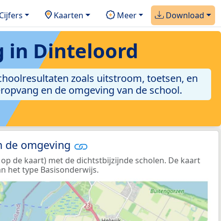
Cijfers
Kaarten
Meer
Download
 in Dinteloord
choolresultaten zoals uitstroom, toetsen, en
nderopvang en de omgeving van de school.
in de omgeving
 de kaart) met de dichtstbijzijnde scholen. De kaart
n het type Basisonderwijs.