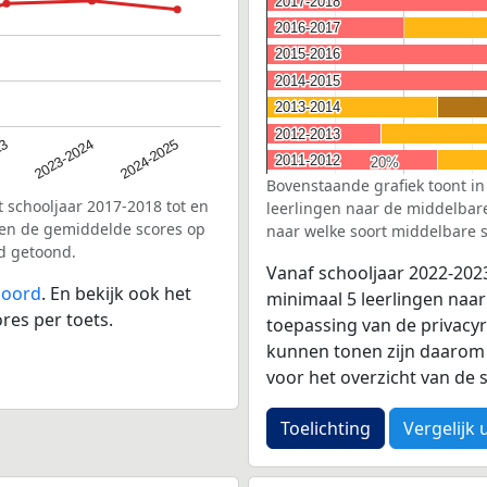
2017-2018
2017-2018
2016-2017
2016-2017
2015-2016
2015-2016
2014-2015
2014-2015
2013-2014
2013-2014
2012-2013
2012-2013
23
2023-2024
2024-2025
2011-2012
2011-2012
20%
20%
Bovenstaande grafiek toont in
 schooljaar 2017-2018 tot en
leerlingen naar de middelbare 
en de gemiddelde scores op
naar welke soort middelbare s
d getoond.
Vanaf schooljaar 2022-202
loord
. En bekijk ook het
minimaal 5 leerlingen naar
res per toets.
toepassing van de privacyr
kunnen tonen zijn daarom 
voor het overzicht van d
Toelichting
Vergelijk 