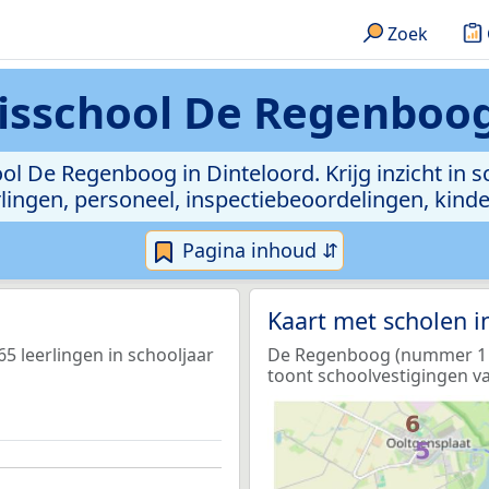
Zoek
sschool De Regenboog
ol De Regenboog in Dinteloord. Krijg inzicht in s
leerlingen, personeel, inspectiebeoordelingen, ki
Pagina inhoud ⇵
Kaart met scholen 
5 leerlingen in schooljaar
De Regenboog (nummer 1 op
toont schoolvestigingen va