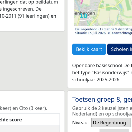
leerlingen dat op peildatum
as ingeschreven. De
0-2011 (91 leerlingen) en
Bekijk kaart
Scholen i
Openbare basisschool De R
het type "Basisonderwijs"
schooljaar 2025-2026.
Toetsen groep 8, g
er) en Cito (3 keer).
Gebruik de 2 keuzelijsten
Nederland) en op schoolja
lde score
Niveau:
De Regenboog