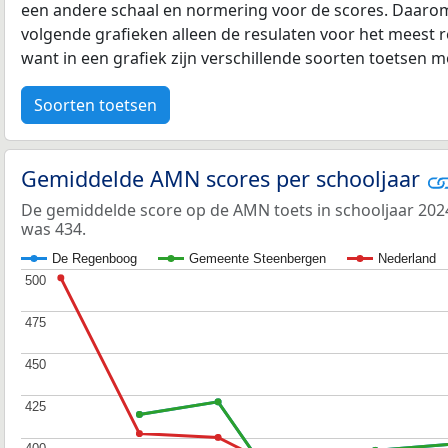
een andere schaal en normering voor de scores. Daarom
volgende grafieken alleen de resulaten voor het meest r
want in een grafiek zijn verschillende soorten toetsen moe
Soorten toetsen
Gemiddelde AMN scores per schooljaar
De gemiddelde score op de AMN toets in schooljaar 20
was 434.
De Regenboog
Gemeente Steenbergen
Nederland
500
500
475
475
450
450
425
425