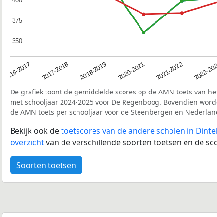
400
400
375
375
350
350
2016-2017
2017-2018
2018-2019
2020-2021
2021-2022
2022-20
De grafiek toont de gemiddelde scores op de AMN toets van het
met schooljaar 2024-2025 voor De Regenboog. Bovendien word
de AMN toets per schooljaar voor de Steenbergen en Nederlan
Bekijk ook de
toetscores van de andere scholen in Dinte
overzicht
van de verschillende soorten toetsen en de sco
Soorten toetsen