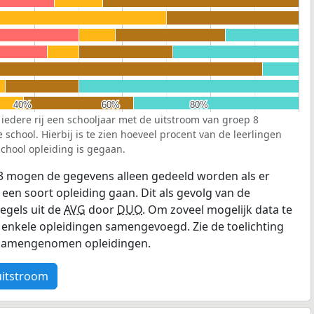
40%
40%
60%
60%
80%
80%
 iedere rij een schooljaar met de uitstroom van groep 8
school. Hierbij is te zien hoeveel procent van de leerlingen
chool opleiding is gegaan.
3 mogen de gegevens alleen gedeeld worden als er
 een soort opleiding gaan. Dit als gevolg van de
egels uit de
AVG
door
DUO
. Om zoveel mogelijk data te
enkele opleidingen samengevoegd. Zie de toelichting
e samengenomen opleidingen.
uitstroom