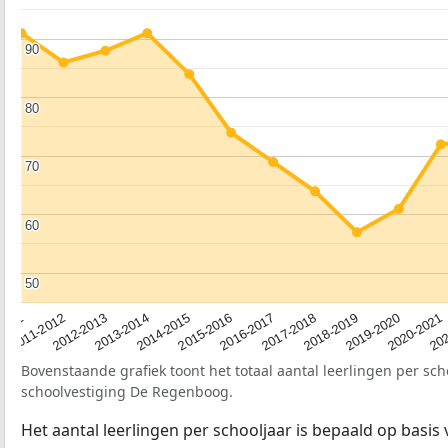
90
90
80
80
70
70
60
60
50
50
2012-2013
2019-2020
2015-2016
2011-2012
2018-2019
2014-2015
2011
202
2017-2018
2013-2014
2020-2021
2016-2017
Bovenstaande grafiek toont het totaal aantal leerlingen per sch
schoolvestiging De Regenboog.
Het aantal leerlingen per schooljaar is bepaald op basis