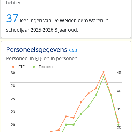
hebben.
37
leerlingen van De Weidebloem waren in
schooljaar 2025-2026 8 jaar oud.
Personeelsgegevens
Personeel in
FTE
en in personen
FTE
Personen
30
30
45
45
28
28
40
40
25
25
35
35
23
23
20
20
30
30