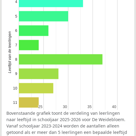
4
5
6
Leeftijd van de leerlingen
7
8
9
10
11
25
25
30
30
35
35
40
40
Bovenstaande grafiek toont de verdeling van leerlingen
naar leeftijd in schooljaar 2025-2026 voor De Weidebloem.
Vanaf schooljaar 2023-2024 worden de aantallen alleen
getoond als er meer dan 5 leerlingen een bepaalde leeftijd