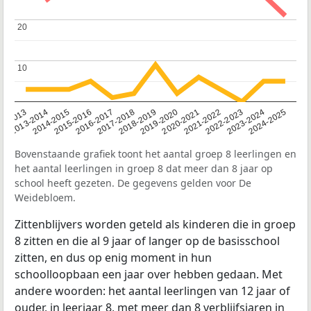
20
20
10
10
2014-2015
2013-2014
2020-2021
12-2013
2019-2020
2018-2019
2017-2018
2024-2025
2016-2017
2023-2024
2022-2023
2015-2016
2021-2022
Bovenstaande grafiek toont het aantal groep 8 leerlingen en
het aantal leerlingen in groep 8 dat meer dan 8 jaar op
school heeft gezeten. De gegevens gelden voor De
Weidebloem.
Zittenblijvers worden geteld als kinderen die in groep
8 zitten en die al 9 jaar of langer op de basisschool
zitten, en dus op enig moment in hun
schoolloopbaan een jaar over hebben gedaan. Met
andere woorden: het aantal leerlingen van 12 jaar of
ouder, in leerjaar 8, met meer dan 8 verblijfsjaren in