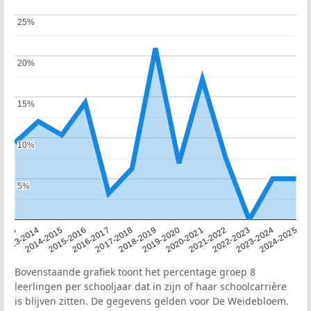
25%
25%
20%
20%
15%
15%
10%
10%
5%
5%
2013
2013-2014
2014-2015
2015-2016
2016-2017
2017-2018
2018-2019
2019-2020
2020-2021
2021-2022
2022-2023
2023-2024
2024-2025
Bovenstaande grafiek toont het percentage groep 8
leerlingen per schooljaar dat in zijn of haar schoolcarrière
is blijven zitten. De gegevens gelden voor De Weidebloem.