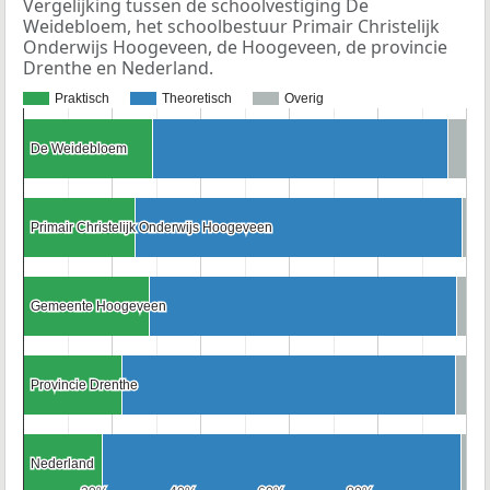
Vergelijking tussen de schoolvestiging De
Weidebloem, het schoolbestuur Primair Christelijk
Onderwijs Hoogeveen, de Hoogeveen, de provincie
Drenthe en Nederland.
Praktisch
Theoretisch
Overig
De Weidebloem
De Weidebloem
Primair Christelijk Onderwijs Hoogeveen
Primair Christelijk Onderwijs Hoogeveen
Gemeente Hoogeveen
Gemeente Hoogeveen
Provincie Drenthe
Provincie Drenthe
Nederland
Nederland