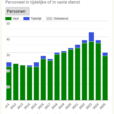
Personeel in tijdelijke of in vaste dienst
Personen
Vast
Tijdelijk
Onbekend
50
50
40
40
30
30
20
20
10
10
2011
2012
2013
2014
2015
2016
2017
2018
2019
2020
2021
2022
2023
2024
2025