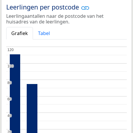
Leerlingen per postcode
Leerlingaantallen naar de postcode van het
huisadres van de leerlingen.
Grafiek
Tabel
120
120
100
100
80
80
60
60
40
40
20
20