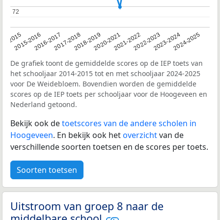
72
72
14-2015
2015-2016
2016-2017
2017-2018
2018-2019
2020-2021
2021-2022
2022-2023
2023-2024
2024-2025
De grafiek toont de gemiddelde scores op de IEP toets van
het schooljaar 2014-2015 tot en met schooljaar 2024-2025
voor De Weidebloem. Bovendien worden de gemiddelde
scores op de IEP toets per schooljaar voor de Hoogeveen en
Nederland getoond.
Bekijk ook de
toetscores van de andere scholen in
Hoogeveen
. En bekijk ook het
overzicht
van de
verschillende soorten toetsen en de scores per toets.
Soorten toetsen
Uitstroom van groep 8 naar de
middelbare school