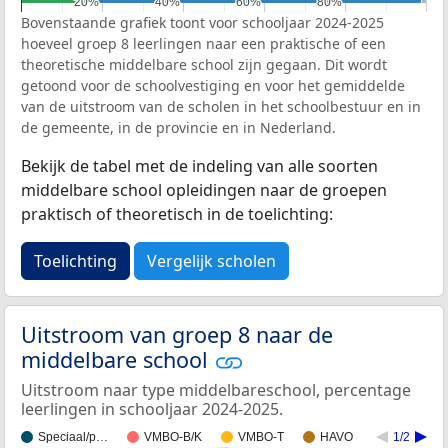
20%
20%
40%
40%
60%
60%
80%
80%
Bovenstaande grafiek toont voor schooljaar 2024-2025
hoeveel groep 8 leerlingen naar een praktische of een
theoretische middelbare school zijn gegaan. Dit wordt
getoond voor de schoolvestiging en voor het gemiddelde
van de uitstroom van de scholen in het schoolbestuur en in
de gemeente, in de provincie en in Nederland.
Bekijk de tabel met de indeling van alle soorten
middelbare school opleidingen naar de groepen
praktisch of theoretisch in de toelichting:
Toelichting
Vergelijk scholen
Uitstroom van groep 8 naar de
middelbare school
Uitstroom naar type middelbareschool, percentage
leerlingen in schooljaar 2024-2025.
Speciaal/p…
VMBO-B/K
VMBO-T
HAVO
1/2