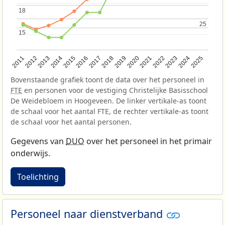
18
18
25
25
15
15
2013
2018
2023
2015
2020
2025
2012
2017
2022
2014
2019
2024
2011
2016
2021
Bovenstaande grafiek toont de data over het personeel in
FTE
en personen voor de vestiging Christelijke Basisschool
De Weidebloem in Hoogeveen. De linker vertikale-as toont
de schaal voor het aantal FTE, de rechter vertikale-as toont
de schaal voor het aantal personen.
Gegevens van
DUO
over het personeel in het primair
onderwijs.
Toelichting
Personeel naar dienstverband