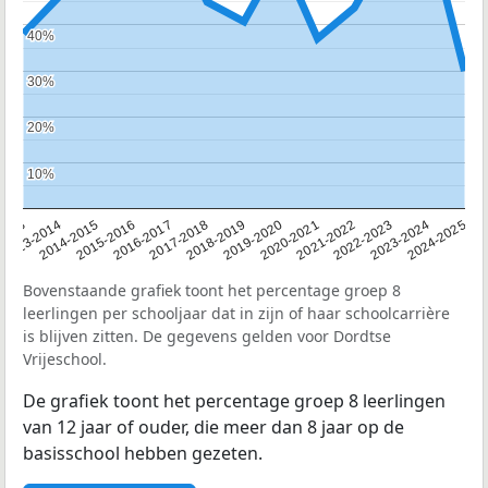
40%
40%
30%
30%
20%
20%
10%
10%
2013
2013-2014
2014-2015
2015-2016
2016-2017
2017-2018
2018-2019
2019-2020
2020-2021
2021-2022
2022-2023
2023-2024
2024-2025
Bovenstaande grafiek toont het percentage groep 8
leerlingen per schooljaar dat in zijn of haar schoolcarrière
is blijven zitten. De gegevens gelden voor Dordtse
Vrijeschool.
De grafiek toont het percentage groep 8 leerlingen
van 12 jaar of ouder, die meer dan 8 jaar op de
basisschool hebben gezeten.