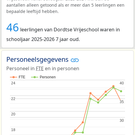
aantallen alleen getoond als er meer dan 5 leerlingen een
bepaalde leeftijd hebben.
46
leerlingen van Dordtse Vrijeschool waren in
schooljaar 2025-2026 7 jaar oud.
Personeelsgegevens
Personeel in
FTE
en in personen
FTE
Personen
24
24
40
40
22
22
35
35
20
20
30
30
18
18