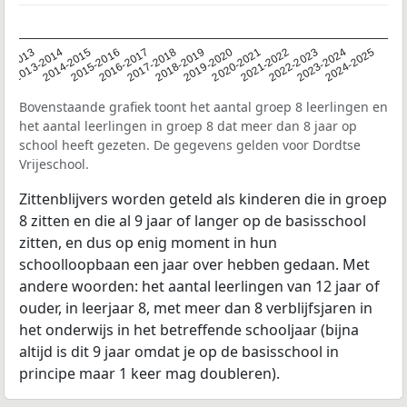
2014-2015
2013-2014
2020-2021
12-2013
2019-2020
2018-2019
2017-2018
2024-2025
2016-2017
2023-2024
2022-2023
2015-2016
2021-2022
Bovenstaande grafiek toont het aantal groep 8 leerlingen en
het aantal leerlingen in groep 8 dat meer dan 8 jaar op
school heeft gezeten. De gegevens gelden voor Dordtse
Vrijeschool.
Zittenblijvers worden geteld als kinderen die in groep
8 zitten en die al 9 jaar of langer op de basisschool
zitten, en dus op enig moment in hun
schoolloopbaan een jaar over hebben gedaan. Met
andere woorden: het aantal leerlingen van 12 jaar of
ouder, in leerjaar 8, met meer dan 8 verblijfsjaren in
het onderwijs in het betreffende schooljaar (bijna
altijd is dit 9 jaar omdat je op de basisschool in
principe maar 1 keer mag doubleren).