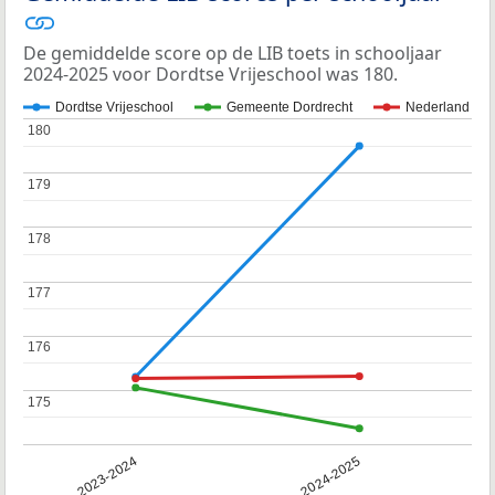
De gemiddelde score op de LIB toets in schooljaar
2024-2025 voor Dordtse Vrijeschool was 180.
Dordtse Vrijeschool
Gemeente Dordrecht
Nederland
180
180
179
179
178
178
177
177
176
176
175
175
2023-2024
2024-2025