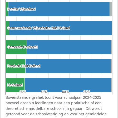
Dordtse Vrijeschool
Dordtse Vrijeschool
Samenwerkende Vrijescholen Zuid Holland
Samenwerkende Vrijescholen Zuid Holland
Gemeente Dordrecht
Gemeente Dordrecht
Provincie Zuid-Holland
Provincie Zuid-Holland
Nederland
Nederland
20%
20%
40%
40%
60%
60%
80%
80%
Bovenstaande grafiek toont voor schooljaar 2024-2025
hoeveel groep 8 leerlingen naar een praktische of een
theoretische middelbare school zijn gegaan. Dit wordt
getoond voor de schoolvestiging en voor het gemiddelde