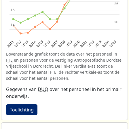
25
25
16
16
20
20
14
14
2013
2018
2023
2015
2020
2025
2012
2017
2022
2014
2019
2024
2011
2016
2021
Bovenstaande grafiek toont de data over het personeel in
FTE
en personen voor de vestiging Antroposofische Dordtse
Vrijeschool in Dordrecht. De linker vertikale-as toont de
schaal voor het aantal FTE, de rechter vertikale-as toont de
schaal voor het aantal personen.
Gegevens van
DUO
over het personeel in het primair
onderwijs.
Toelichting