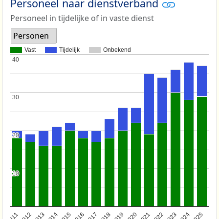
Personeel naar dienstverband
Personeel in tijdelijke of in vaste dienst
Personen
Vast
Tijdelijk
Onbekend
40
40
30
30
20
20
10
10
2011
2012
2013
2014
2015
2016
2017
2018
2019
2020
2021
2022
2023
2024
2025