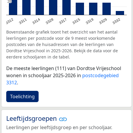
20
20
3312
3311
3314
3328
3317
3315
3319
3329
3332
Bovenstaande grafiek toont het overzicht van het aantal
leerlingen per postcode voor de 9 meest voorkomende
postcodes van de huisadressen van de leerlingen van
Dordtse Vrijeschool in 2025-2026. Bekijk de data voor de
eerdere schooljaren in de tabel.
De meeste leerlingen (111) van Dordtse Vrijeschool
wonen in schooljaar 2025-2026 in
postcodegebied
3312
.
Toelichting
Leeftijdsgroepen
Leerlingen per leeftijdsgroep en per schooljaar.