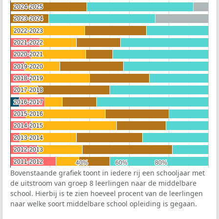
2024-2025
2024-2025
2023-2024
2023-2024
2022-2023
2022-2023
2021-2022
2021-2022
2020-2021
2020-2021
2019-2020
2019-2020
2018-2019
2018-2019
2017-2018
2017-2018
2016-2017
2016-2017
2015-2016
2015-2016
2014-2015
2014-2015
2013-2014
2013-2014
2012-2013
2012-2013
2011-2012
2011-2012
40%
40%
60%
60%
80%
80%
Bovenstaande grafiek toont in iedere rij een schooljaar met
de uitstroom van groep 8 leerlingen naar de middelbare
school. Hierbij is te zien hoeveel procent van de leerlingen
naar welke soort middelbare school opleiding is gegaan.