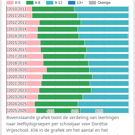
0-5
6-8
9-12
13+
Overige
2010-2011
2010-2011
2011-2012
2011-2012
2012-2013
2012-2013
2013-2014
2013-2014
2014-2015
2014-2015
2015-2016
2015-2016
2016-2017
2016-2017
2017-2018
2017-2018
2018-2019
2018-2019
2019-2020
2019-2020
2020-2021
2020-2021
2021-2022
2021-2022
2022-2023
2022-2023
2023-2024
2023-2024
2024-2025
2024-2025
2025-2026
2025-2026
40%
40%
60%
60%
80%
80%
Bovenstaande grafiek toont de verdeling van leerlingen
naar leeftijdsgroepen per schooljaar voor Dordtse
Vrijeschool. Klik in de grafiek om het aantal en het