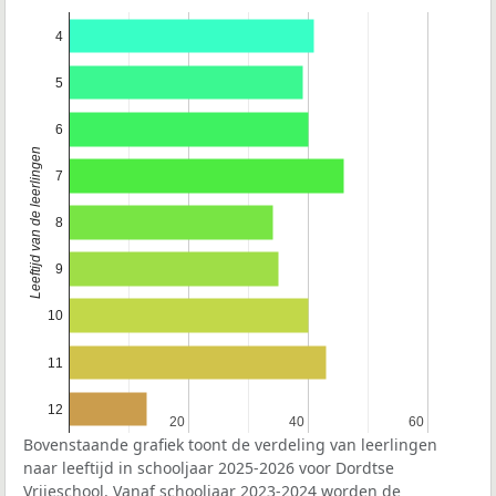
4
5
6
Leeftijd van de leerlingen
7
8
9
10
11
12
20
20
40
40
60
60
Bovenstaande grafiek toont de verdeling van leerlingen
naar leeftijd in schooljaar 2025-2026 voor Dordtse
Vrijeschool. Vanaf schooljaar 2023-2024 worden de