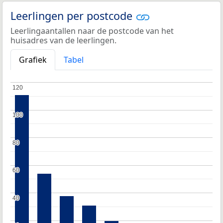
Leerlingen per postcode
Leerlingaantallen naar de postcode van het
huisadres van de leerlingen.
Grafiek
Tabel
120
120
100
100
80
80
60
60
40
40