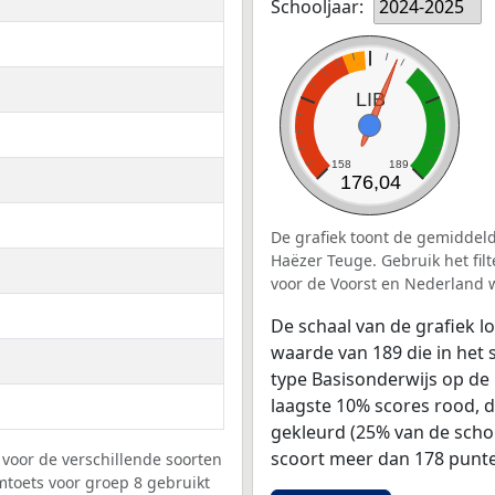
Schooljaar:
2024-2025
LIB
158
189
176,04
De grafiek toont de gemiddeld
Haëzer Teuge. Gebruik het fil
voor de Voorst en Nederland 
De schaal van de grafiek 
waarde van 189 die in het 
type Basisonderwijs op de 
laagste 10% scores rood, 
gekleurd (25% van de scho
scoort meer dan 178 punte
voor de verschillende soorten
mtoets voor groep 8 gebruikt