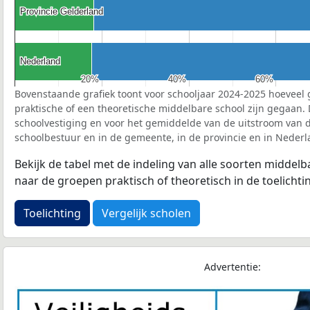
Provincie Gelderland
Provincie Gelderland
Nederland
Nederland
20%
20%
40%
40%
60%
60%
Bovenstaande grafiek toont voor schooljaar 2024-2025 hoeveel 
praktische of een theoretische middelbare school zijn gegaan.
schoolvestiging en voor het gemiddelde van de uitstroom van d
schoolbestuur en in de gemeente, in de provincie en in Nederl
Bekijk de tabel met de indeling van alle soorten middel
naar de groepen praktisch of theoretisch in de toelichti
Toelichting
Vergelijk scholen
Advertentie: