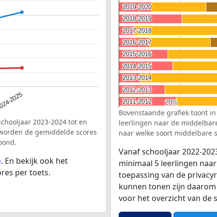
2019-2020
2019-2020
2018-2019
2018-2019
2017-2018
2017-2018
2016-2017
2016-2017
2015-2016
2015-2016
2014-2015
2014-2015
2013-2014
2013-2014
2012-2013
2012-2013
024-2025
2011-2012
2011-2012
20%
20%
Bovenstaande grafiek toont in
schooljaar 2023-2024 tot en
leerlingen naar de middelbare 
 worden de gemiddelde scores
naar welke soort middelbare s
oond.
Vanaf schooljaar 2022-202
e
. En bekijk ook het
minimaal 5 leerlingen naar
res per toets.
toepassing van de privacyr
kunnen tonen zijn daarom 
voor het overzicht van d