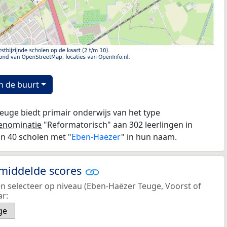
n de buurt
euge biedt primair onderwijs van het type
enominatie
"Reformatorisch" aan 302 leerlingen in
jn 40 scholen met "
Eben-Haëzer
" in hun naam.
emiddelde scores
en selecteer op niveau (Eben-Haëzer Teuge, Voorst of
ar:
ge