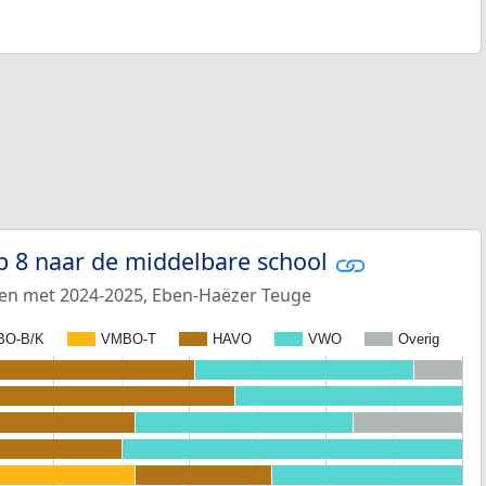
p 8 naar de middelbare school
 en met 2024-2025, Eben-Haëzer Teuge
BO-B/K
VMBO-T
HAVO
VWO
Overig