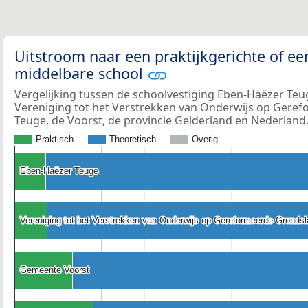
Uitstroom naar een praktijkgerichte of ee
middelbare school
Vergelijking tussen de schoolvestiging Eben-Haëzer Teu
Vereniging tot het Verstrekken van Onderwijs op Gere
Teuge, de Voorst, de provincie Gelderland en Nederland
Praktisch
Theoretisch
Overig
Eben-Haëzer Teuge
Eben-Haëzer Teuge
Vereniging tot het Verstrekken van Onderwijs op Gereformeerde Grondsl
Vereniging tot het Verstrekken van Onderwijs op Gereformeerde Grondsl
Gemeente Voorst
Gemeente Voorst