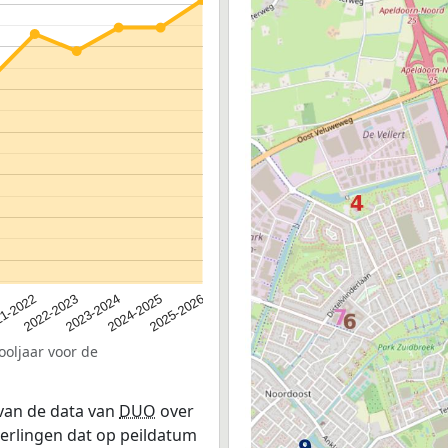
2023-2024
2022-2023
2025-2026
1-2022
2024-2025
ooljaar voor de
 van de data van
DUO
over
leerlingen dat op peildatum