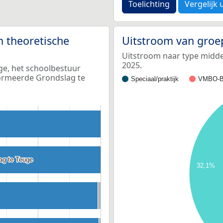
Toelichting
Vergelijk 
n theoretische
Uitstroom van groe
Uitstroom naar type middel
2025.
ge, het schoolbestuur
formeerde Grondslag te
Speciaal/praktijk
VMBO-B
.
ag te Teuge
ag te Teuge
32,1%