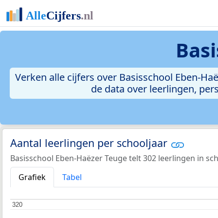
Basi
Verken alle cijfers over Basisschool Eben-Haëz
de data over leerlingen, pe
Aantal leerlingen per schooljaar
Basisschool Eben-Haëzer Teuge telt 302 leerlingen in sc
Grafiek
Tabel
320
320