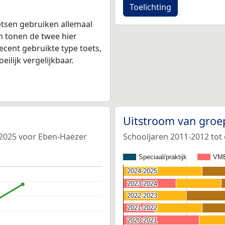
Toelichting
tsen gebruiken allemaal
 tonen de twee hier
ecent gebruikte type toets,
ilijk vergelijkbaar.
Uitstroom van groe
-2025 voor Eben-Haëzer
Schooljaren 2011-2012 tot
Speciaal/praktijk
VM
2024-2025
2024-2025
2023-2024
2023-2024
2022-2023
2022-2023
2021-2022
2021-2022
2020-2021
2020-2021