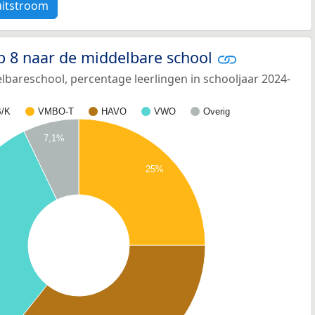
uitstroom
p 8 naar de middelbare school
bareschool, percentage leerlingen in schooljaar 2024-
/K
VMBO-T
HAVO
VWO
Overig
7,1%
25%