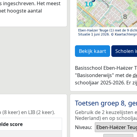
as ingeschreven. Het meest
het hoogste aantal
Bekijk kaart
Scholen i
Basisschool Eben-Haëzer T
"Basisonderwijs" met de
d
schooljaar 2025-2026. Er zi
Toetsen groep 8, g
8 keer) en LIB (2 keer).
Gebruik de 2 keuzelijsten 
Nederland) en op schoolja
lde score
Niveau:
Eben-Haëzer Teu