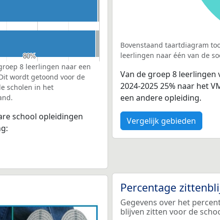
Bovenstaand taartdiagram too
leerlingen naar één van de so
80%
80%
groep 8 leerlingen naar een
Van de groep 8 leerlingen 
 Dit wordt getoond voor de
2024-2025 25% naar het V
e scholen in het
een andere opleiding.
and.
bare school opleidingen
Vergelijk gebieden
ng:
Percentage zittenbl
Gegevens over het percent
blijven zitten voor de sch