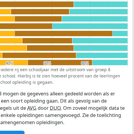
40%
40%
60%
60%
80%
80%
 iedere rij een schooljaar met de uitstroom van groep 8
school. Hierbij is te zien hoeveel procent van de leerlingen
chool opleiding is gegaan.
3 mogen de gegevens alleen gedeeld worden als er
 een soort opleiding gaan. Dit als gevolg van de
egels uit de
AVG
door
DUO
. Om zoveel mogelijk data te
enkele opleidingen samengevoegd. Zie de toelichting
e samengenomen opleidingen.