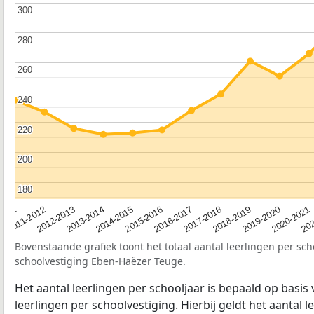
300
300
280
280
260
260
240
240
220
220
200
200
180
180
2012-2013
2019-2020
2015-2016
2011-2012
2018-2019
2014-2015
2011
202
2017-2018
2013-2014
2020-2021
2016-2017
Bovenstaande grafiek toont het totaal aantal leerlingen per sch
schoolvestiging Eben-Haëzer Teuge.
Het aantal leerlingen per schooljaar is bepaald op basis
leerlingen per schoolvestiging. Hierbij geldt het aantal 