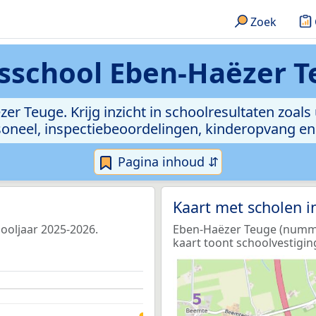
Zoek
sschool Eben-Haëzer 
er Teuge. Krijg inzicht in schoolresultaten zoals u
rsoneel, inspectiebeoordelingen, kinderopvang e
Pagina inhoud ⇵
Kaart met scholen 
hooljaar 2025-2026.
Eben-Haëzer Teuge (nummer
kaart toont schoolvestigin