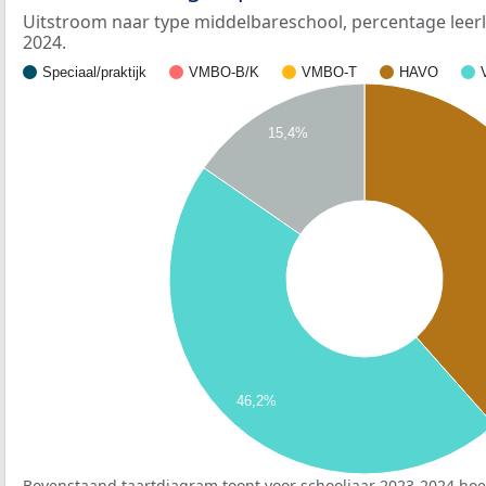
Uitstroom naar type middelbareschool, percentage leerl
2024.
Speciaal/praktijk
VMBO-B/K
VMBO-T
HAVO
15,4%
46,2%
Bovenstaand taartdiagram toont voor schooljaar 2023-2024 hoe