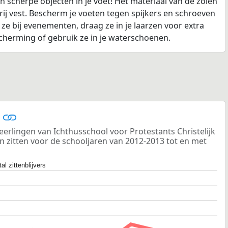
scherpe objecten in je voet! Het materiaal van de zolen
vrij vest. Bescherm je voeten tegen spijkers en schroeven
k ze bij evenementen, draag ze in je laarzen voor extra
scherming of gebruik ze in je waterschoenen.
s
eerlingen van Ichthusschool voor Protestants Christelijk
en zitten voor de schooljaren van 2012-2013 tot en met
al zittenblijvers