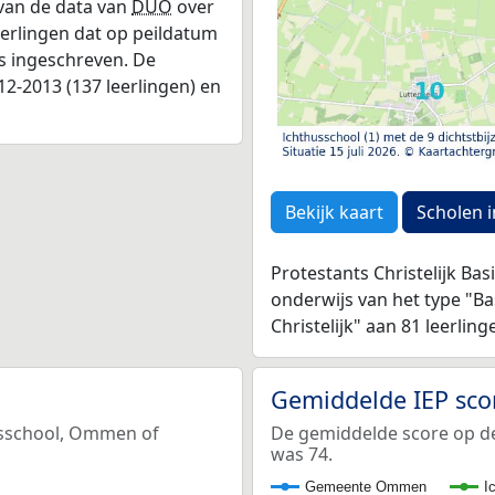
 van de data van
DUO
over
leerlingen dat op peildatum
as ingeschreven. De
2-2013 (137 leerlingen) en
Bekijk kaart
Scholen i
Protestants Christelijk Ba
onderwijs van het type "B
Christelijk" aan 81 leerlin
Gemiddelde IEP sco
husschool, Ommen of
De gemiddelde score op de
was 74.
Gemeente Ommen
I