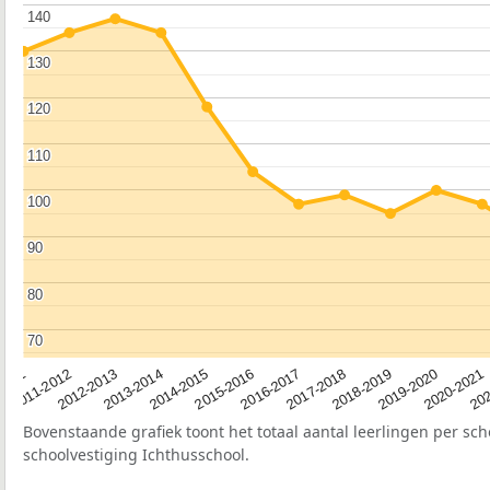
140
140
130
130
120
120
110
110
100
100
90
90
80
80
70
70
2012-2013
2019-2020
2015-2016
2011-2012
2018-2019
2014-2015
2011
202
2017-2018
2013-2014
2020-2021
2016-2017
Bovenstaande grafiek toont het totaal aantal leerlingen per sch
schoolvestiging Ichthusschool.