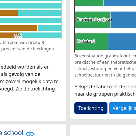
Provincie Overijssel
Provincie Overijssel
80%
80%
Nederland
Nederland
 uitstroom van groep 8
l procent van de leerlingen
Bovenstaande grafiek toont vo
praktische of een theoretisch
edeeld worden als er
schoolvestiging en voor het g
 als gevolg van de
schoolbestuur en in de gemeen
Om zoveel mogelijk data te
Bekijk de tabel met de ind
egd. Zie de toelichting
naar de groepen praktisch o
Toelichting
Vergelijk 
e school