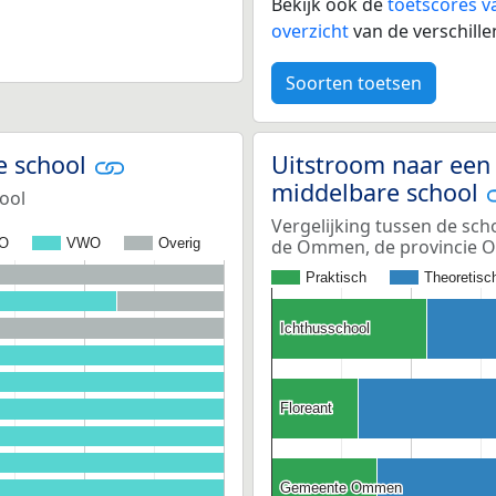
Bekijk ook de
toetscores v
overzicht
van de verschille
Soorten toetsen
e school
Uitstroom naar een 
middelbare school
ool
Vergelijking tussen de sch
de Ommen, de provincie Ov
O
VWO
Overig
Praktisch
Theoretisc
Ichthusschool
Ichthusschool
Floreant
Floreant
Gemeente Ommen
Gemeente Ommen