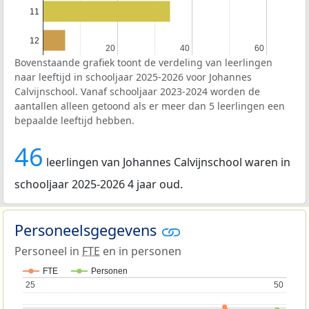
11
12
20
20
40
40
60
60
Bovenstaande grafiek toont de verdeling van leerlingen
naar leeftijd in schooljaar 2025-2026 voor Johannes
Calvijnschool. Vanaf schooljaar 2023-2024 worden de
aantallen alleen getoond als er meer dan 5 leerlingen een
bepaalde leeftijd hebben.
46
leerlingen van Johannes Calvijnschool waren in
schooljaar 2025-2026 4 jaar oud.
Personeelsgegevens
Personeel in
FTE
en in personen
FTE
Personen
25
25
50
50