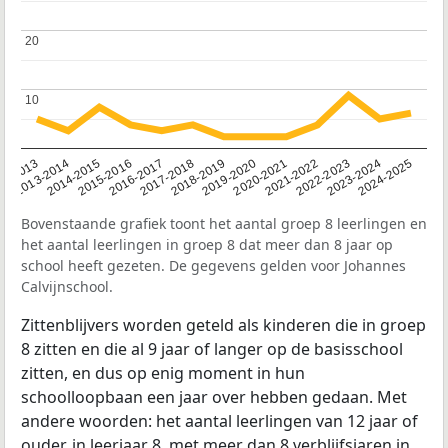
20
20
10
10
2014-2015
2013-2014
2020-2021
12-2013
2019-2020
2018-2019
2017-2018
2024-2025
2016-2017
2023-2024
2022-2023
2015-2016
2021-2022
Bovenstaande grafiek toont het aantal groep 8 leerlingen en
het aantal leerlingen in groep 8 dat meer dan 8 jaar op
school heeft gezeten. De gegevens gelden voor Johannes
Calvijnschool.
Zittenblijvers worden geteld als kinderen die in groep
8 zitten en die al 9 jaar of langer op de basisschool
zitten, en dus op enig moment in hun
schoolloopbaan een jaar over hebben gedaan. Met
andere woorden: het aantal leerlingen van 12 jaar of
ouder, in leerjaar 8, met meer dan 8 verblijfsjaren in