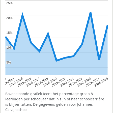
25%
25%
20%
20%
15%
15%
10%
10%
5%
5%
2013
2013-2014
2014-2015
2015-2016
2016-2017
2017-2018
2018-2019
2019-2020
2020-2021
2021-2022
2022-2023
2023-2024
2024-2025
Bovenstaande grafiek toont het percentage groep 8
leerlingen per schooljaar dat in zijn of haar schoolcarrière
is blijven zitten. De gegevens gelden voor Johannes
Calvijnschool.