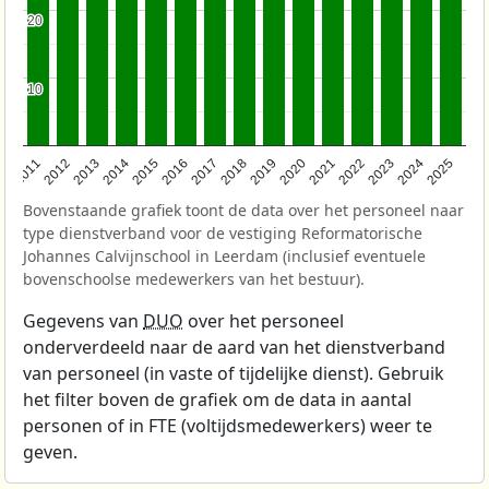
20
20
10
10
2011
2012
2013
2014
2015
2016
2017
2018
2019
2020
2021
2022
2023
2024
2025
Bovenstaande grafiek toont de data over het personeel naar
type dienstverband voor de vestiging Reformatorische
Johannes Calvijnschool in Leerdam (inclusief eventuele
bovenschoolse medewerkers van het bestuur).
Gegevens van
DUO
over het personeel
onderverdeeld naar de aard van het dienstverband
van personeel (in vaste of tijdelijke dienst). Gebruik
het filter boven de grafiek om de data in aantal
personen of in FTE (voltijdsmedewerkers) weer te
geven.