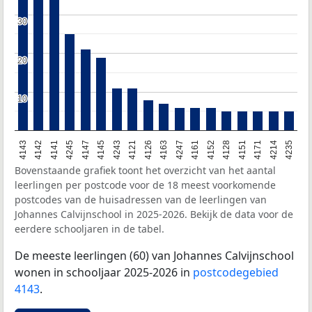
30
30
20
20
10
10
4143
4142
4141
4245
4147
4145
4243
4121
4126
4163
4247
4161
4152
4128
4151
4171
4214
4235
Bovenstaande grafiek toont het overzicht van het aantal
leerlingen per postcode voor de 18 meest voorkomende
postcodes van de huisadressen van de leerlingen van
Johannes Calvijnschool in 2025-2026. Bekijk de data voor de
eerdere schooljaren in de tabel.
De meeste leerlingen (60) van Johannes Calvijnschool
wonen in schooljaar 2025-2026 in
postcodegebied
4143
.