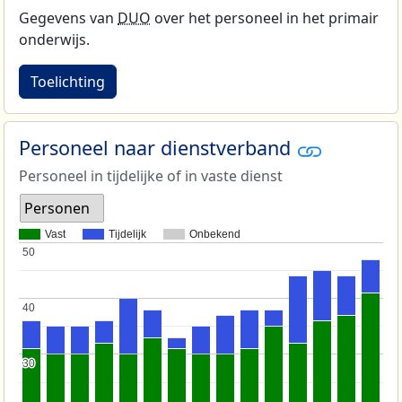
Gegevens van
DUO
over het personeel in het primair
onderwijs.
Toelichting
Personeel naar dienstverband
Personeel in tijdelijke of in vaste dienst
Personen
Vast
Tijdelijk
Onbekend
50
50
40
40
30
30