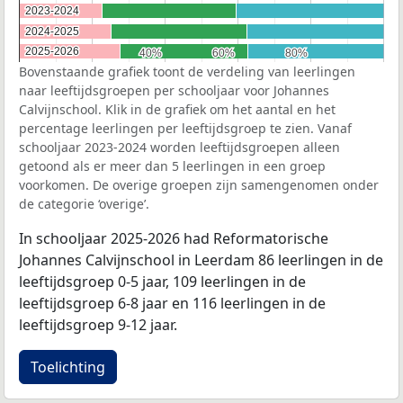
2023-2024
2023-2024
2024-2025
2024-2025
2025-2026
2025-2026
40%
40%
60%
60%
80%
80%
Bovenstaande grafiek toont de verdeling van leerlingen
naar leeftijdsgroepen per schooljaar voor Johannes
Calvijnschool. Klik in de grafiek om het aantal en het
percentage leerlingen per leeftijdsgroep te zien. Vanaf
schooljaar 2023-2024 worden leeftijdsgroepen alleen
getoond als er meer dan 5 leerlingen in een groep
voorkomen. De overige groepen zijn samengenomen onder
de categorie ‘overige’.
In schooljaar 2025-2026 had Reformatorische
Johannes Calvijnschool in Leerdam 86 leerlingen in de
leeftijdsgroep 0-5 jaar, 109 leerlingen in de
leeftijdsgroep 6-8 jaar en 116 leerlingen in de
leeftijdsgroep 9-12 jaar.
Toelichting