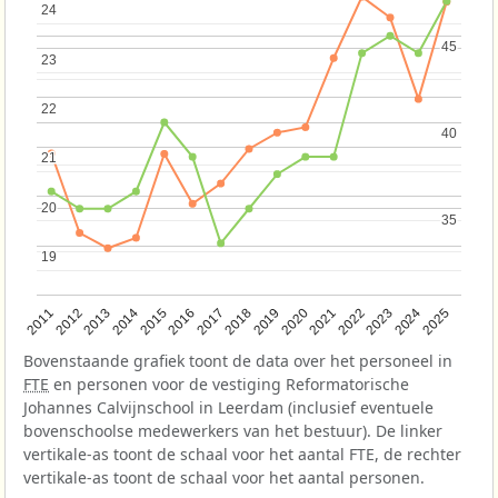
24
24
45
45
23
23
22
22
40
40
21
21
20
20
35
35
19
19
2013
2018
2023
2015
2020
2025
2012
2017
2022
2014
2019
2024
2011
2016
2021
Bovenstaande grafiek toont de data over het personeel in
FTE
en personen voor de vestiging Reformatorische
Johannes Calvijnschool in Leerdam (inclusief eventuele
bovenschoolse medewerkers van het bestuur). De linker
vertikale-as toont de schaal voor het aantal FTE, de rechter
vertikale-as toont de schaal voor het aantal personen.