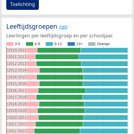
Toelichting
Leeftijdsgroepen
Leerlingen per leeftijdsgroep en per schooljaar.
0-5
6-8
9-12
13+
Overige
2010-2011
2010-2011
2011-2012
2011-2012
2012-2013
2012-2013
2013-2014
2013-2014
2014-2015
2014-2015
2015-2016
2015-2016
2016-2017
2016-2017
2017-2018
2017-2018
2018-2019
2018-2019
2019-2020
2019-2020
2020-2021
2020-2021
2021-2022
2021-2022
2022-2023
2022-2023