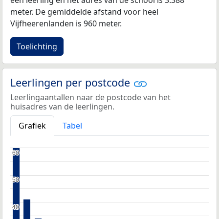
een leerling en het adres van de school is 3.388
meter. De gemiddelde afstand voor heel
Vijfheerenlanden is 960 meter.
Toelichting
Leerlingen per postcode
Leerlingaantallen naar de postcode van het
huisadres van de leerlingen.
Grafiek
Tabel
60
60
50
50
40
40