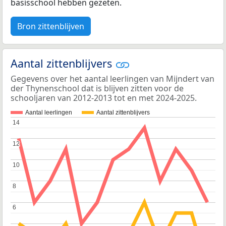
basisschool hebben gezeten.
Bron zittenblijven
Aantal zittenblijvers
Gegevens over het aantal leerlingen van Mijndert van
der Thynenschool dat is blijven zitten voor de
schooljaren van 2012-2013 tot en met 2024-2025.
Aantal leerlingen
Aantal zittenblijvers
14
14
12
12
10
10
8
8
6
6