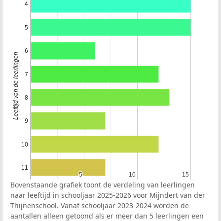
4
5
6
Leeftijd van de leerlingen
7
8
9
10
11
5
5
10
10
15
15
Bovenstaande grafiek toont de verdeling van leerlingen
naar leeftijd in schooljaar 2025-2026 voor Mijndert van der
Thijnenschool. Vanaf schooljaar 2023-2024 worden de
aantallen alleen getoond als er meer dan 5 leerlingen een