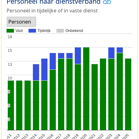
Personeel naar dienstverband
Personeel in tijdelijke of in vaste dienst
Personen
Vast
Tijdelijk
Onbekend
18
18
15
15
13
13
10
10
8
8
5
5
3
3
2011
2012
2013
2014
2015
2016
2017
2018
2019
2020
2021
2022
2023
2024
2025