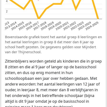
4
4
2
2
2014-2015
2013-2014
2020-2021
12-2013
2019-2020
2018-2019
2017-2018
2024-2025
2016-2017
2023-2024
2022-2023
2015-2016
2021-2022
Bovenstaande grafiek toont het aantal groep 8 leerlingen en
het aantal leerlingen in groep 8 dat meer dan 8 jaar op
school heeft gezeten. De gegevens gelden voor Mijndert
van der Thijnenschool.
Zittenblijvers worden geteld als kinderen die in groep
8 zitten en die al 9 jaar of langer op de basisschool
zitten, en dus op enig moment in hun
schoolloopbaan een jaar over hebben gedaan. Met
andere woorden: het aantal leerlingen van 12 jaar of
ouder, in leerjaar 8, met meer dan 8 verblijfsjaren in
het onderwijs in het betreffende schooljaar (bijna
altijd is dit 9 jaar omdat je op de basisschool in