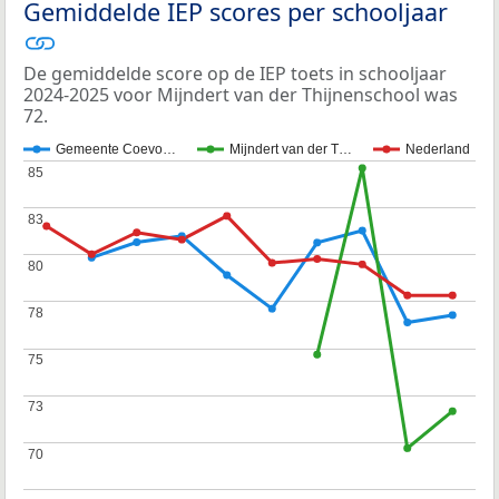
Gemiddelde IEP scores per schooljaar
De gemiddelde score op de IEP toets in schooljaar
2024-2025 voor Mijndert van der Thijnenschool was
72.
Gemeente Coevo…
Mijndert van der T…
Nederland
85
85
83
83
80
80
78
78
75
75
73
73
70
70