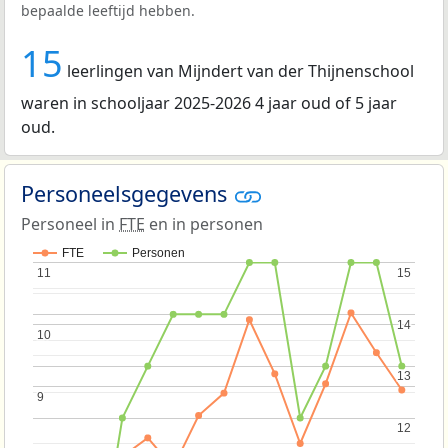
bepaalde leeftijd hebben.
15
leerlingen van Mijndert van der Thijnenschool
waren in schooljaar 2025-2026 4 jaar oud of 5 jaar
oud.
Personeelsgegevens
Personeel in
FTE
en in personen
FTE
Personen
11
11
15
15
14
14
10
10
13
13
9
9
12
12