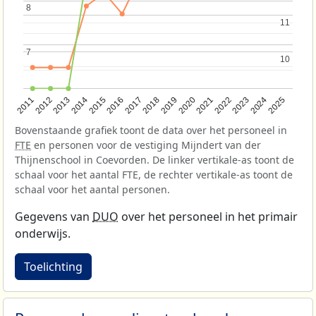
8
8
11
11
7
7
10
10
2013
2018
2023
2015
2020
2025
2012
2017
2022
2014
2019
2024
2011
2016
2021
Bovenstaande grafiek toont de data over het personeel in
FTE
en personen voor de vestiging Mijndert van der
Thijnenschool in Coevorden. De linker vertikale-as toont de
schaal voor het aantal FTE, de rechter vertikale-as toont de
schaal voor het aantal personen.
Gegevens van
DUO
over het personeel in het primair
onderwijs.
Toelichting