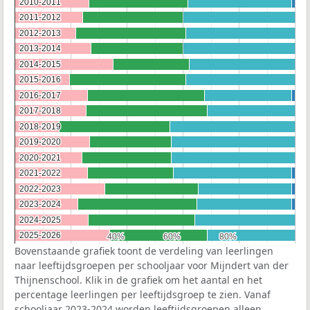
2010-2011
2010-2011
2011-2012
2011-2012
2012-2013
2012-2013
2013-2014
2013-2014
2014-2015
2014-2015
2015-2016
2015-2016
2016-2017
2016-2017
2017-2018
2017-2018
2018-2019
2018-2019
2019-2020
2019-2020
2020-2021
2020-2021
2021-2022
2021-2022
2022-2023
2022-2023
2023-2024
2023-2024
2024-2025
2024-2025
2025-2026
2025-2026
40%
40%
60%
60%
80%
80%
Bovenstaande grafiek toont de verdeling van leerlingen
naar leeftijdsgroepen per schooljaar voor Mijndert van der
Thijnenschool. Klik in de grafiek om het aantal en het
percentage leerlingen per leeftijdsgroep te zien. Vanaf
schooljaar 2023-2024 worden leeftijdsgroepen alleen