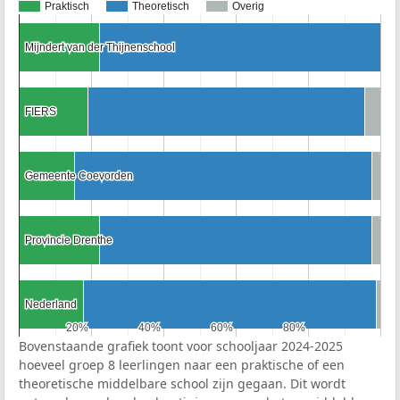
Praktisch
Theoretisch
Overig
Mijndert van der Thijnenschool
Mijndert van der Thijnenschool
FIERS
FIERS
Gemeente Coevorden
Gemeente Coevorden
Provincie Drenthe
Provincie Drenthe
Nederland
Nederland
20%
20%
40%
40%
60%
60%
80%
80%
Bovenstaande grafiek toont voor schooljaar 2024-2025
hoeveel groep 8 leerlingen naar een praktische of een
theoretische middelbare school zijn gegaan. Dit wordt