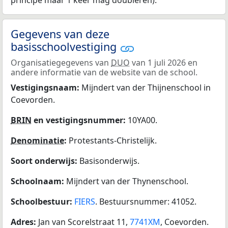
principe maar 1 keer mag doubleren).
Gegevens van deze
basisschoolvestiging
Organisatiegegevens van
DUO
van 1 juli 2026 en
andere informatie van de website van de school.
Vestigingsnaam:
Mijndert van der Thijnenschool in
Coevorden.
BRIN
en vestigingsnummer:
10YA00.
Denominatie
:
Protestants-Christelijk.
Soort onderwijs:
Basisonderwijs.
Schoolnaam:
Mijndert van der Thynenschool.
Schoolbestuur:
FIERS
. Bestuursnummer: 41052.
Adres:
Jan van Scorelstraat 11,
7741XM
, Coevorden.