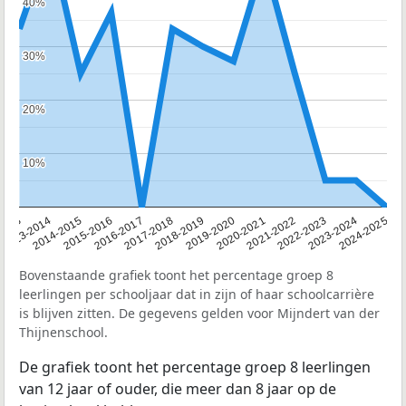
40%
40%
30%
30%
20%
20%
10%
10%
2013
2013-2014
2014-2015
2015-2016
2016-2017
2017-2018
2018-2019
2019-2020
2020-2021
2021-2022
2022-2023
2023-2024
2024-2025
Bovenstaande grafiek toont het percentage groep 8
leerlingen per schooljaar dat in zijn of haar schoolcarrière
is blijven zitten. De gegevens gelden voor Mijndert van der
Thijnenschool.
De grafiek toont het percentage groep 8 leerlingen
van 12 jaar of ouder, die meer dan 8 jaar op de