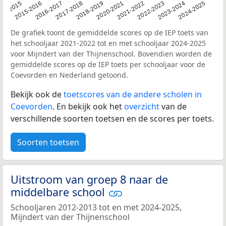
14-2015
2015-2016
2016-2017
2017-2018
2018-2019
2020-2021
2021-2022
2022-2023
2023-2024
2024-2025
De grafiek toont de gemiddelde scores op de IEP toets van
het schooljaar 2021-2022 tot en met schooljaar 2024-2025
voor Mijndert van der Thijnenschool. Bovendien worden de
gemiddelde scores op de IEP toets per schooljaar voor de
Coevorden en Nederland getoond.
Bekijk ook de
toetscores van de andere scholen in
Coevorden
. En bekijk ook het
overzicht
van de
verschillende soorten toetsen en de scores per toets.
Soorten toetsen
Uitstroom van groep 8 naar de
middelbare school
Schooljaren 2012-2013 tot en met 2024-2025,
Mijndert van der Thijnenschool