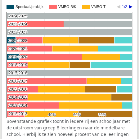
Speciaal/praktijk
VMBO-B/K
VMBO-T
1/2
2024-2025
2024-2025
2023-2024
2023-2024
2022-2023
2022-2023
2021-2022
2021-2022
2020-2021
2020-2021
2019-2020
2019-2020
2018-2019
2018-2019
2017-2018
2017-2018
2016-2017
2016-2017
2015-2016
2015-2016
2014-2015
2014-2015
2013-2014
2013-2014
2012-2013
2012-2013
40%
40%
60%
60%
80%
80%
Bovenstaande grafiek toont in iedere rij een schooljaar met
de uitstroom van groep 8 leerlingen naar de middelbare
school. Hierbij is te zien hoeveel procent van de leerlingen