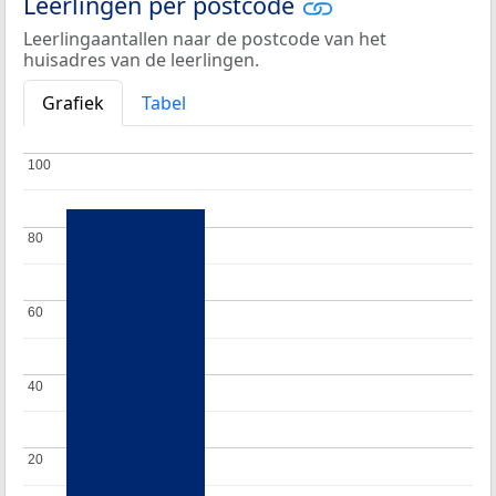
Leerlingen per postcode
Leerlingaantallen naar de postcode van het
huisadres van de leerlingen.
Grafiek
Tabel
100
100
80
80
60
60
40
40
20
20