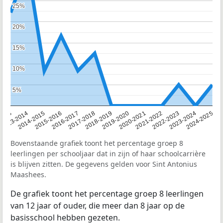
25%
25%
20%
20%
15%
15%
10%
10%
5%
5%
2013
2013-2014
2014-2015
2015-2016
2016-2017
2017-2018
2018-2019
2019-2020
2020-2021
2021-2022
2022-2023
2023-2024
2024-2025
Bovenstaande grafiek toont het percentage groep 8
leerlingen per schooljaar dat in zijn of haar schoolcarrière
is blijven zitten. De gegevens gelden voor Sint Antonius
Maashees.
De grafiek toont het percentage groep 8 leerlingen
van 12 jaar of ouder, die meer dan 8 jaar op de
basisschool hebben gezeten.