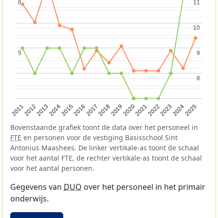
6
6
11
11
10
10
5
5
9
9
8
8
2013
2018
2023
2015
2020
2025
2012
2017
2022
2014
2019
2024
2011
2016
2021
Bovenstaande grafiek toont de data over het personeel in
FTE
en personen voor de vestiging Basisschool Sint
Antonius Maashees. De linker vertikale-as toont de schaal
voor het aantal FTE, de rechter vertikale-as toont de schaal
voor het aantal personen.
Gegevens van
DUO
over het personeel in het primair
onderwijs.