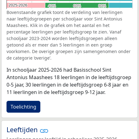
2025-2026
2025-2026
40%
40%
60%
60%
80%
80%
Bovenstaande grafiek toont de verdeling van leerlingen
naar leeftijdsgroepen per schooljaar voor Sint Antonius
Maashees. Klik in de grafiek om het aantal en het
percentage leerlingen per leeftijdsgroep te zien. Vanaf
schooljaar 2023-2024 worden leeftijdsgroepen alleen
getoond als er meer dan 5 leerlingen in een groep
voorkomen. De overige groepen zijn samengenomen onder
de categorie ‘overige’.
In schooljaar 2025-2026 had Basisschool Sint
Antonius Maashees 18 leerlingen in de leeftijdsgroep
0-5 jaar, 30 leerlingen in de leeftijdsgroep 6-8 jaar en
11 leerlingen in de leeftijdsgroep 9-12 jaar.
Toelichting
Leeftijden