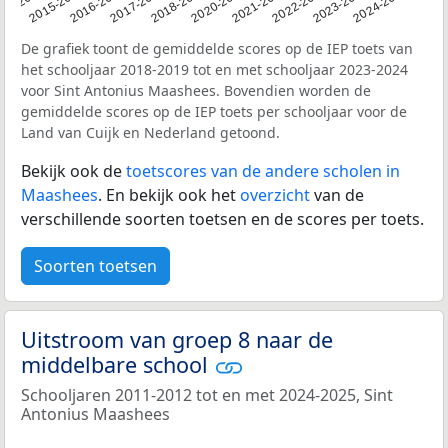
14-2015
2015-2016
2016-2017
2017-2018
2018-2019
2020-2021
2021-2022
2022-2023
2023-2024
2024-2025
De grafiek toont de gemiddelde scores op de IEP toets van
het schooljaar 2018-2019 tot en met schooljaar 2023-2024
voor Sint Antonius Maashees. Bovendien worden de
gemiddelde scores op de IEP toets per schooljaar voor de
Land van Cuijk en Nederland getoond.
Bekijk ook de
toetscores van de andere scholen in
Maashees
. En bekijk ook het
overzicht
van de
verschillende soorten toetsen en de scores per toets.
Soorten toetsen
Uitstroom van groep 8 naar de
middelbare school
Schooljaren 2011-2012 tot en met 2024-2025, Sint
Antonius Maashees