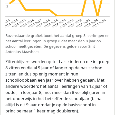
2
2
2014-2015
2013-2014
2020-2021
12-2013
2019-2020
2018-2019
2017-2018
2024-2025
2016-2017
2023-2024
2022-2023
2015-2016
2021-2022
Bovenstaande grafiek toont het aantal groep 8 leerlingen en
het aantal leerlingen in groep 8 dat meer dan 8 jaar op
school heeft gezeten. De gegevens gelden voor Sint
Antonius Maashees.
Zittenblijvers worden geteld als kinderen die in groep
8 zitten en die al 9 jaar of langer op de basisschool
zitten, en dus op enig moment in hun
schoolloopbaan een jaar over hebben gedaan. Met
andere woorden: het aantal leerlingen van 12 jaar of
ouder, in leerjaar 8, met meer dan 8 verblijfsjaren in
het onderwijs in het betreffende schooljaar (bijna
altijd is dit 9 jaar omdat je op de basisschool in
principe maar 1 keer mag doubleren).