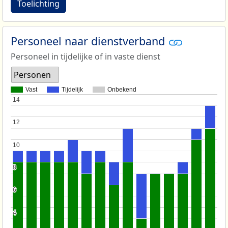
Toelichting
Personeel naar dienstverband
Personeel in tijdelijke of in vaste dienst
Personen
Vast
Tijdelijk
Onbekend
14
14
12
12
10
10
8
8
6
6
4
4