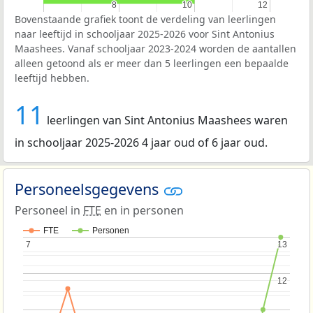
8
8
10
10
12
12
Bovenstaande grafiek toont de verdeling van leerlingen
naar leeftijd in schooljaar 2025-2026 voor Sint Antonius
Maashees. Vanaf schooljaar 2023-2024 worden de aantallen
alleen getoond als er meer dan 5 leerlingen een bepaalde
leeftijd hebben.
11
leerlingen van Sint Antonius Maashees waren
in schooljaar 2025-2026 4 jaar oud of 6 jaar oud.
Personeelsgegevens
Personeel in
FTE
en in personen
FTE
Personen
7
7
13
13
12
12