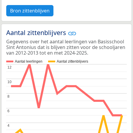
Bron zittenblijven
Aantal zittenblijvers
Gegevens over het aantal leerlingen van Basisschool
Sint Antonius dat is blijven zitten voor de schooljaren
van 2012-2013 tot en met 2024-2025.
Aantal leerlingen
Aantal zittenblijvers
12
12
10
10
8
8
6
6
4
4