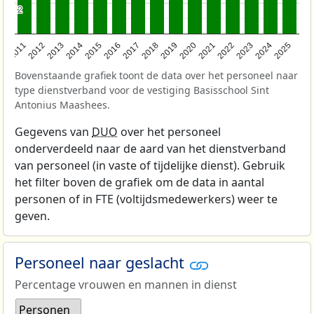
2
2
2011
2012
2013
2014
2015
2016
2017
2018
2019
2020
2021
2022
2023
2024
2025
Bovenstaande grafiek toont de data over het personeel naar
type dienstverband voor de vestiging Basisschool Sint
Antonius Maashees.
Gegevens van
DUO
over het personeel
onderverdeeld naar de aard van het dienstverband
van personeel (in vaste of tijdelijke dienst). Gebruik
het filter boven de grafiek om de data in aantal
personen of in FTE (voltijdsmedewerkers) weer te
geven.
Personeel naar geslacht
Percentage vrouwen en mannen in dienst
Personen