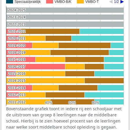
Speciaal/praktijk
VMBO-B/K
VMBO-T
1/2
2024-2025
2024-2025
2023-2024
2023-2024
2022-2023
2022-2023
2021-2022
2021-2022
2020-2021
2020-2021
2019-2020
2019-2020
2018-2019
2018-2019
2017-2018
2017-2018
2016-2017
2016-2017
2015-2016
2015-2016
2014-2015
2014-2015
2013-2014
2013-2014
2012-2013
2012-2013
2011-2012
2011-2012
40%
40%
60%
60%
80%
80%
Bovenstaande grafiek toont in iedere rij een schooljaar met
de uitstroom van groep 8 leerlingen naar de middelbare
school. Hierbij is te zien hoeveel procent van de leerlingen
naar welke soort middelbare school opleiding is gegaan.