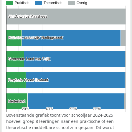
Praktisch
Theoretisch
Overig
Sint Antonius Maashees
Sint Antonius Maashees
Katholiek onderwijs Vierlingsbeek
Katholiek onderwijs Vierlingsbeek
Gemeente Land van Cuijk
Gemeente Land van Cuijk
Provincie Noord-Brabant
Provincie Noord-Brabant
Nederland
Nederland
20%
20%
40%
40%
60%
60%
80%
80%
Bovenstaande grafiek toont voor schooljaar 2024-2025
hoeveel groep 8 leerlingen naar een praktische of een
theoretische middelbare school zijn gegaan. Dit wordt