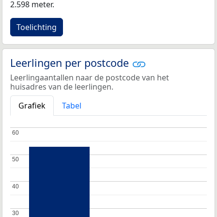
2.598 meter.
Toelichting
Leerlingen per postcode
Leerlingaantallen naar de postcode van het
huisadres van de leerlingen.
Grafiek
Tabel
60
60
50
50
40
40
30
30