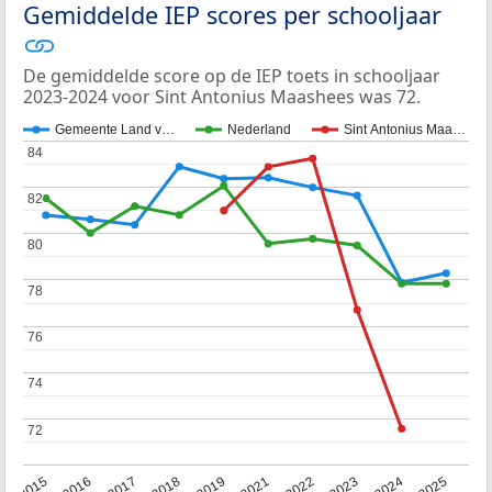
Gemiddelde IEP scores per schooljaar
De gemiddelde score op de IEP toets in schooljaar
2023-2024 voor Sint Antonius Maashees was 72.
Gemeente Land v…
Nederland
Sint Antonius Maa…
84
84
82
82
80
80
78
78
76
76
74
74
72
72