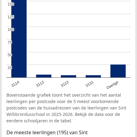
150
150
125
125
100
100
75
75
50
50
25
25
3114
3112
3122
3131
Overige
Bovenstaande grafiek toont het overzicht van het aantal
leerlingen per postcode voor de 5 meest voorkomende
postcodes van de huisadressen van de leerlingen van Sint
Willibrordusschool in 2025-2026. Bekijk de data voor de
eerdere schooljaren in de tabel.
De meeste leerlingen (195) van Sint