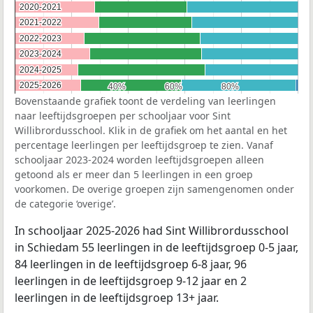
2020-2021
2020-2021
2021-2022
2021-2022
2022-2023
2022-2023
2023-2024
2023-2024
2024-2025
2024-2025
2025-2026
2025-2026
40%
40%
60%
60%
80%
80%
Bovenstaande grafiek toont de verdeling van leerlingen
naar leeftijdsgroepen per schooljaar voor Sint
Willibrordusschool. Klik in de grafiek om het aantal en het
percentage leerlingen per leeftijdsgroep te zien. Vanaf
schooljaar 2023-2024 worden leeftijdsgroepen alleen
getoond als er meer dan 5 leerlingen in een groep
voorkomen. De overige groepen zijn samengenomen onder
de categorie ‘overige’.
In schooljaar 2025-2026 had Sint Willibrordusschool
in Schiedam 55 leerlingen in de leeftijdsgroep 0-5 jaar,
84 leerlingen in de leeftijdsgroep 6-8 jaar, 96
leerlingen in de leeftijdsgroep 9-12 jaar en 2
leerlingen in de leeftijdsgroep 13+ jaar.