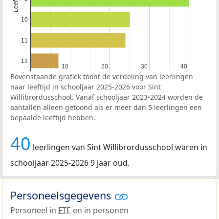
10
11
12
10
10
20
20
30
30
40
40
Bovenstaande grafiek toont de verdeling van leerlingen
naar leeftijd in schooljaar 2025-2026 voor Sint
Willibrordusschool. Vanaf schooljaar 2023-2024 worden de
aantallen alleen getoond als er meer dan 5 leerlingen een
bepaalde leeftijd hebben.
40
leerlingen van Sint Willibrordusschool waren in
schooljaar 2025-2026 9 jaar oud.
Personeelsgegevens
Personeel in
FTE
en in personen