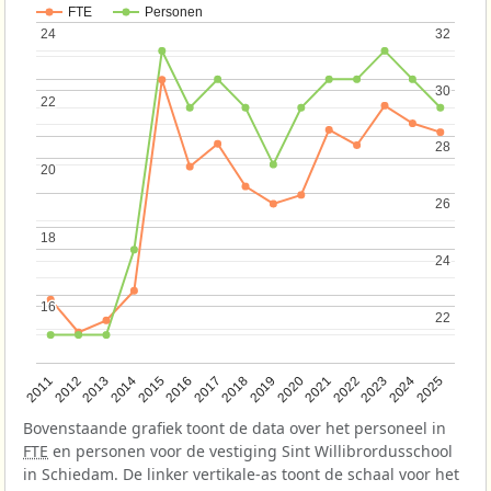
FTE
Personen
24
24
32
32
30
30
22
22
28
28
20
20
26
26
18
18
24
24
16
16
22
22
2013
2018
2023
2015
2020
2025
2012
2017
2022
2014
2019
2024
2011
2016
2021
Bovenstaande grafiek toont de data over het personeel in
FTE
en personen voor de vestiging Sint Willibrordusschool
in Schiedam. De linker vertikale-as toont de schaal voor het