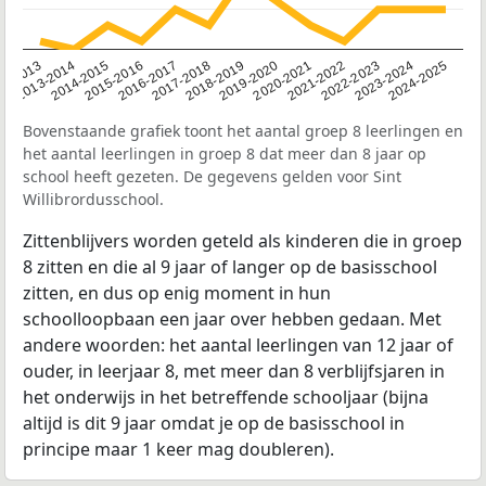
2014-2015
2020-2021
2013-2014
2019-2020
12-2013
2018-2019
2024-2025
2017-2018
2023-2024
2016-2017
2022-2023
2015-2016
2021-2022
Bovenstaande grafiek toont het aantal groep 8 leerlingen en
het aantal leerlingen in groep 8 dat meer dan 8 jaar op
school heeft gezeten. De gegevens gelden voor Sint
Willibrordusschool.
Zittenblijvers worden geteld als kinderen die in groep
8 zitten en die al 9 jaar of langer op de basisschool
zitten, en dus op enig moment in hun
schoolloopbaan een jaar over hebben gedaan. Met
andere woorden: het aantal leerlingen van 12 jaar of
ouder, in leerjaar 8, met meer dan 8 verblijfsjaren in
het onderwijs in het betreffende schooljaar (bijna
altijd is dit 9 jaar omdat je op de basisschool in
principe maar 1 keer mag doubleren).