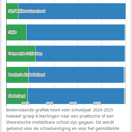
Sint Willibrordusschool
Sint Willibrordusschool
SIKO
SIKO
Gemeente Schiedam
Gemeente Schiedam
Provincie Zuid-Holland
Provincie Zuid-Holland
Nederland
Nederland
20%
20%
40%
40%
60%
60%
80%
80%
Bovenstaande grafiek toont voor schooljaar 2024-2025
hoeveel groep 8 leerlingen naar een praktische of een
theoretische middelbare school zijn gegaan. Dit wordt
getoond voor de schoolvestiging en voor het gemiddelde