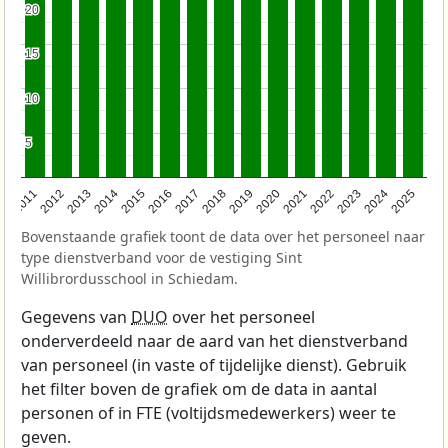
20
20
15
15
10
10
5
5
2011
2012
2013
2014
2015
2016
2017
2018
2019
2020
2021
2022
2023
2024
2025
Bovenstaande grafiek toont de data over het personeel naar
type dienstverband voor de vestiging Sint
Willibrordusschool in Schiedam.
Gegevens van
DUO
over het personeel
onderverdeeld naar de aard van het dienstverband
van personeel (in vaste of tijdelijke dienst). Gebruik
het filter boven de grafiek om de data in aantal
personen of in FTE (voltijdsmedewerkers) weer te
geven.