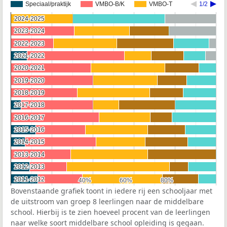
Speciaal/praktijk
VMBO-B/K
VMBO-T
1/2
2024-2025
2024-2025
2023-2024
2023-2024
2022-2023
2022-2023
2021-2022
2021-2022
2020-2021
2020-2021
2019-2020
2019-2020
2018-2019
2018-2019
2017-2018
2017-2018
2016-2017
2016-2017
2015-2016
2015-2016
2014-2015
2014-2015
2013-2014
2013-2014
2012-2013
2012-2013
2011-2012
2011-2012
40%
40%
60%
60%
80%
80%
Bovenstaande grafiek toont in iedere rij een schooljaar met
de uitstroom van groep 8 leerlingen naar de middelbare
school. Hierbij is te zien hoeveel procent van de leerlingen
naar welke soort middelbare school opleiding is gegaan.