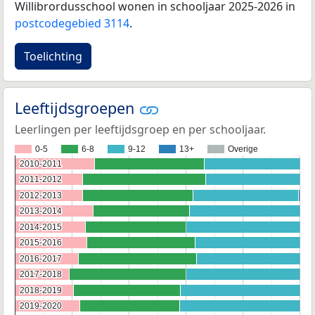
Willibrordusschool wonen in schooljaar 2025-2026 in
postcodegebied 3114
.
Toelichting
Leeftijdsgroepen
Leerlingen per leeftijdsgroep en per schooljaar.
0-5
6-8
9-12
13+
Overige
2010-2011
2010-2011
2011-2012
2011-2012
2012-2013
2012-2013
2013-2014
2013-2014
2014-2015
2014-2015
2015-2016
2015-2016
2016-2017
2016-2017
2017-2018
2017-2018
2018-2019
2018-2019
2019-2020
2019-2020