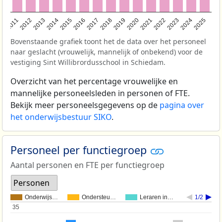
2011
2012
2013
2014
2015
2016
2017
2018
2019
2020
2021
2022
2023
2024
2025
Bovenstaande grafiek toont het de data over het personeel
naar geslacht (vrouwelijk, mannelijk of onbekend) voor de
vestiging Sint Willibrordusschool in Schiedam.
Overzicht van het percentage vrouwelijke en
mannelijke personeelsleden in personen of FTE.
Bekijk meer personeelsgegevens op de
pagina over
het onderwijsbestuur SIKO
.
Personeel per functiegroep
Aantal personen en FTE per functiegroep
Personen
Onderwijs…
Ondersteu…
Leraren in…
1/2
35
35