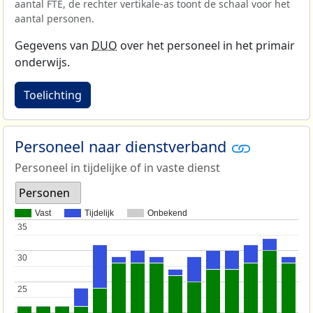
aantal FTE, de rechter vertikale-as toont de schaal voor het
aantal personen.
Gegevens van
DUO
over het personeel in het primair
onderwijs.
Toelichting
Personeel naar dienstverband
Personeel in tijdelijke of in vaste dienst
Personen
Vast
Tijdelijk
Onbekend
35
35
30
30
25
25