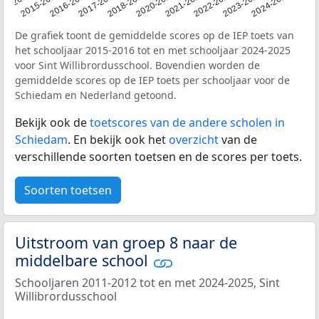
14-2015
2015-2016
2016-2017
2017-2018
2018-2019
2020-2021
2021-2022
2022-2023
2023-2024
2024-2025
De grafiek toont de gemiddelde scores op de IEP toets van
het schooljaar 2015-2016 tot en met schooljaar 2024-2025
voor Sint Willibrordusschool. Bovendien worden de
gemiddelde scores op de IEP toets per schooljaar voor de
Schiedam en Nederland getoond.
Bekijk ook de
toetscores van de andere scholen in
Schiedam
. En bekijk ook het
overzicht
van de
verschillende soorten toetsen en de scores per toets.
Soorten toetsen
Uitstroom van groep 8 naar de
middelbare school
Schooljaren 2011-2012 tot en met 2024-2025, Sint
Willibrordusschool