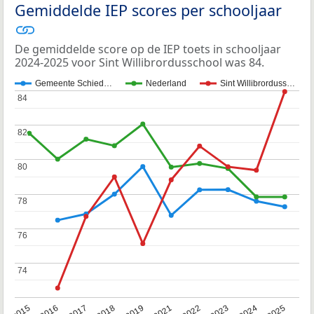
Gemiddelde IEP scores per schooljaar
De gemiddelde score op de IEP toets in schooljaar
2024-2025 voor Sint Willibrordusschool was 84.
Gemeente Schied…
Nederland
Sint Willibrorduss…
84
84
82
82
80
80
78
78
76
76
74
74