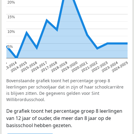
20%
20%
15%
15%
10%
10%
5%
5%
2013
2013-2014
2014-2015
2015-2016
2016-2017
2017-2018
2018-2019
2019-2020
2020-2021
2021-2022
2022-2023
2023-2024
2024-2025
Bovenstaande grafiek toont het percentage groep 8
leerlingen per schooljaar dat in zijn of haar schoolcarrière
is blijven zitten. De gegevens gelden voor Sint
Willibrordusschool.
De grafiek toont het percentage groep 8 leerlingen
van 12 jaar of ouder, die meer dan 8 jaar op de
basisschool hebben gezeten.