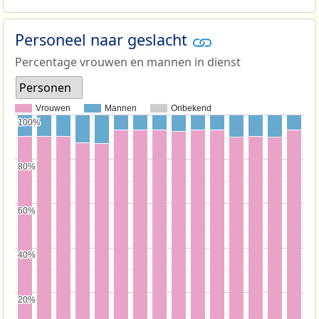
Personeel naar geslacht
Percentage vrouwen en mannen in dienst
Personen
Vrouwen
Mannen
Onbekend
100%
100%
80%
80%
60%
60%
40%
40%
20%
20%