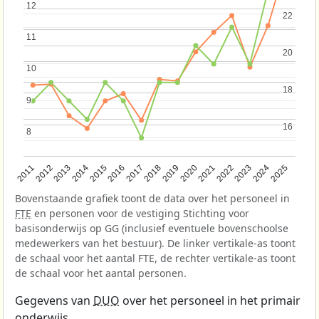
12
12
22
22
11
11
20
20
10
10
18
18
9
9
16
16
8
8
2013
2018
2023
2015
2020
2025
2012
2017
2022
2014
2019
2024
2011
2016
2021
Bovenstaande grafiek toont de data over het personeel in
FTE
en personen voor de vestiging Stichting voor
basisonderwijs op GG (inclusief eventuele bovenschoolse
medewerkers van het bestuur). De linker vertikale-as toont
de schaal voor het aantal FTE, de rechter vertikale-as toont
de schaal voor het aantal personen.
Gegevens van
DUO
over het personeel in het primair
onderwijs.