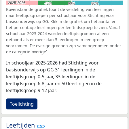
2025-2026
2025-2026
40%
40%
60%
60%
80%
80%
Bovenstaande grafiek toont de verdeling van leerlingen
naar leeftijdsgroepen per schooljaar voor Stichting voor
basisonderwijs op GG. Klik in de grafiek om het aantal en
het percentage leerlingen per leeftijdsgroep te zien. Vanaf
schooljaar 2023-2024 worden leeftijdsgroepen alleen
getoond als er meer dan 5 leerlingen in een groep
voorkomen. De overige groepen zijn samengenomen onder
de categorie ‘overige’.
In schooljaar 2025-2026 had Stichting voor
basisonderwijs op GG 31 leerlingen in de
leeftijdsgroep 0-5 jaar, 33 leerlingen in de
leeftijdsgroep 6-8 jaar en 50 leerlingen in de
leeftijdsgroep 9-12 jaar.
Toelichting
Leeftijden