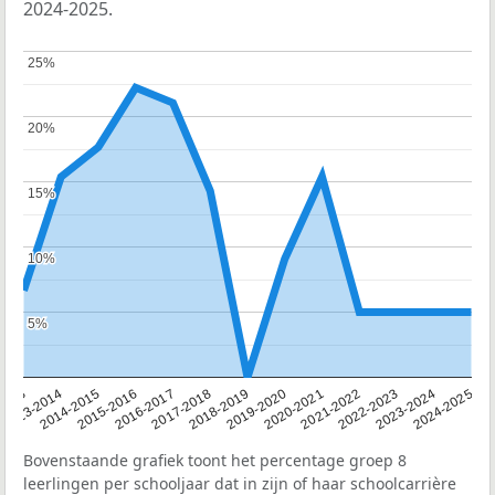
2024-2025.
25%
25%
20%
20%
15%
15%
10%
10%
5%
5%
2013
2013-2014
2014-2015
2015-2016
2016-2017
2017-2018
2018-2019
2019-2020
2020-2021
2021-2022
2022-2023
2023-2024
2024-2025
Bovenstaande grafiek toont het percentage groep 8
leerlingen per schooljaar dat in zijn of haar schoolcarrière