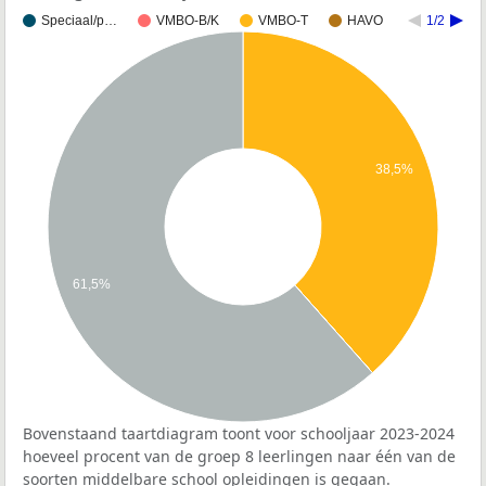
Speciaal/p…
VMBO-B/K
VMBO-T
HAVO
1/2
38,5%
61,5%
Bovenstaand taartdiagram toont voor schooljaar 2023-2024
hoeveel procent van de groep 8 leerlingen naar één van de
soorten middelbare school opleidingen is gegaan.