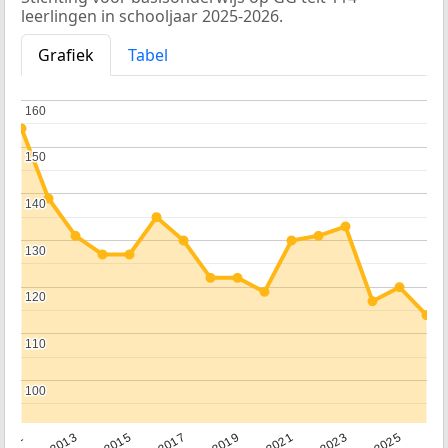
leerlingen in schooljaar 2025-2026.
Grafiek
Tabel
160
160
150
150
140
140
130
130
120
120
110
110
100
100