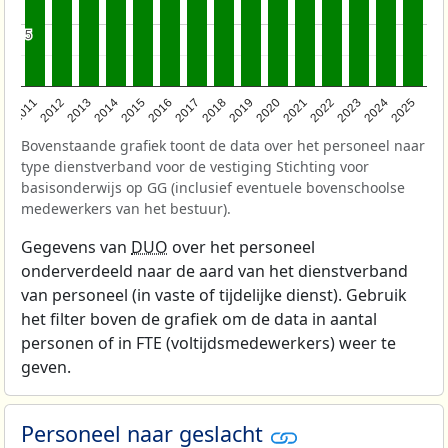
5
5
2011
2012
2013
2014
2015
2016
2017
2018
2019
2020
2021
2022
2023
2024
2025
Bovenstaande grafiek toont de data over het personeel naar
type dienstverband voor de vestiging Stichting voor
basisonderwijs op GG (inclusief eventuele bovenschoolse
medewerkers van het bestuur).
Gegevens van
DUO
over het personeel
onderverdeeld naar de aard van het dienstverband
van personeel (in vaste of tijdelijke dienst). Gebruik
het filter boven de grafiek om de data in aantal
personen of in FTE (voltijdsmedewerkers) weer te
geven.
Personeel naar geslacht