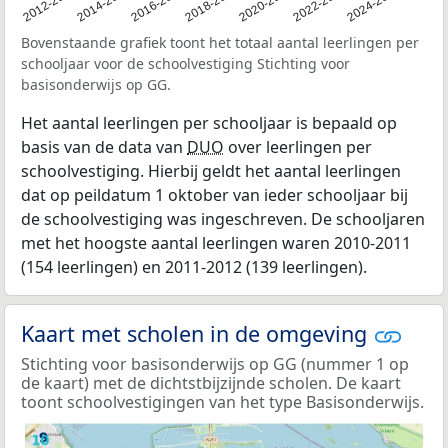
2011
2012-2013
2014-2015
2016-2017
2018-2019
2020-2021
2022-2023
2024-2025
Bovenstaande grafiek toont het totaal aantal leerlingen per
schooljaar voor de schoolvestiging Stichting voor
basisonderwijs op GG.
Het aantal leerlingen per schooljaar is bepaald op
basis van de data van
DUO
over leerlingen per
schoolvestiging. Hierbij geldt het aantal leerlingen
dat op peildatum 1 oktober van ieder schooljaar bij
de schoolvestiging was ingeschreven. De schooljaren
met het hoogste aantal leerlingen waren 2010-2011
(154 leerlingen) en 2011-2012 (139 leerlingen).
Kaart met scholen in de omgeving
Stichting voor basisonderwijs op GG (nummer 1 op
de kaart) met de dichtstbijzijnde scholen. De kaart
toont schoolvestigingen van het type Basisonderwijs.