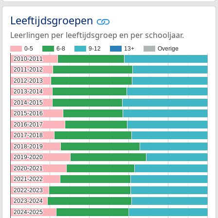
Leeftijdsgroepen
Leerlingen per leeftijdsgroep en per schooljaar.
0-5
6-8
9-12
13+
Overige
2010-2011
2010-2011
2011-2012
2011-2012
2012-2013
2012-2013
2013-2014
2013-2014
2014-2015
2014-2015
2015-2016
2015-2016
2016-2017
2016-2017
2017-2018
2017-2018
2018-2019
2018-2019
2019-2020
2019-2020
2020-2021
2020-2021
2021-2022
2021-2022
2022-2023
2022-2023
2023-2024
2023-2024
2024-2025
2024-2025