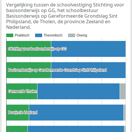
Vergelijking tussen de schoolvestiging Stichting voor
basisonderwijs op GG, het schoolbestuur
Basisonderwijs op Gereformeerde Grondslag Sint
Philipsland, de Tholen, de provincie Zeeland en
Nederland.
Praktisch
Theoretisch
Overig
Stichting voor basisonderwijs op GG
Stichting voor basisonderwijs op GG
Basisonderwijs op Gereformeerde Grondslag Sint Philipsland
Basisonderwijs op Gereformeerde Grondslag Sint Philipsland
Gemeente Tholen
Gemeente Tholen
Provincie Zeeland
Provincie Zeeland