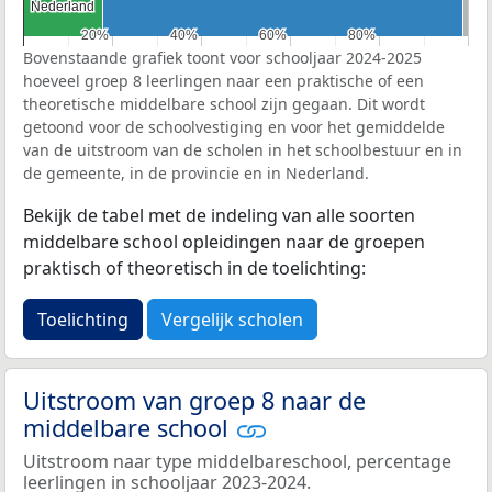
Nederland
Nederland
20%
20%
40%
40%
60%
60%
80%
80%
Bovenstaande grafiek toont voor schooljaar 2024-2025
hoeveel groep 8 leerlingen naar een praktische of een
theoretische middelbare school zijn gegaan. Dit wordt
getoond voor de schoolvestiging en voor het gemiddelde
van de uitstroom van de scholen in het schoolbestuur en in
de gemeente, in de provincie en in Nederland.
Bekijk de tabel met de indeling van alle soorten
middelbare school opleidingen naar de groepen
praktisch of theoretisch in de toelichting:
Toelichting
Vergelijk scholen
Uitstroom van groep 8 naar de
middelbare school
Uitstroom naar type middelbareschool, percentage
leerlingen in schooljaar 2023-2024.