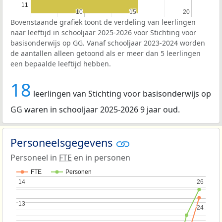
11
10
10
15
15
20
20
Bovenstaande grafiek toont de verdeling van leerlingen
naar leeftijd in schooljaar 2025-2026 voor Stichting voor
basisonderwijs op GG. Vanaf schooljaar 2023-2024 worden
de aantallen alleen getoond als er meer dan 5 leerlingen
een bepaalde leeftijd hebben.
18
leerlingen van Stichting voor basisonderwijs op
GG waren in schooljaar 2025-2026 9 jaar oud.
Personeelsgegevens
Personeel in
FTE
en in personen
FTE
Personen
14
14
26
26
13
13
24
24