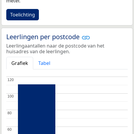
meter.
Toelichting
Leerlingen per postcode
Leerlingaantallen naar de postcode van het
huisadres van de leerlingen.
Grafiek
Tabel
120
120
100
100
80
80
60
60