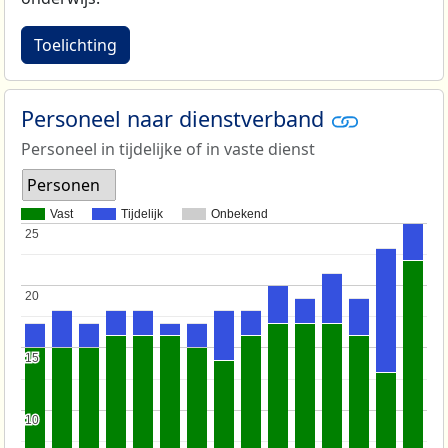
Toelichting
Personeel naar dienstverband
Personeel in tijdelijke of in vaste dienst
Personen
Vast
Tijdelijk
Onbekend
25
25
20
20
15
15
10
10