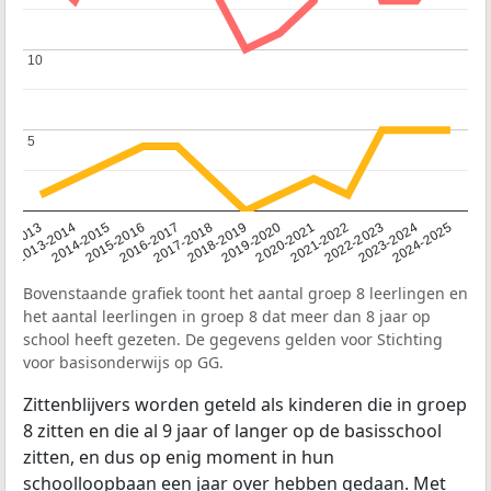
10
10
5
5
2014-2015
2013-2014
2020-2021
12-2013
2019-2020
2018-2019
2017-2018
2024-2025
2016-2017
2023-2024
2022-2023
2015-2016
2021-2022
Bovenstaande grafiek toont het aantal groep 8 leerlingen en
het aantal leerlingen in groep 8 dat meer dan 8 jaar op
school heeft gezeten. De gegevens gelden voor Stichting
voor basisonderwijs op GG.
Zittenblijvers worden geteld als kinderen die in groep
8 zitten en die al 9 jaar of langer op de basisschool
zitten, en dus op enig moment in hun
schoolloopbaan een jaar over hebben gedaan. Met