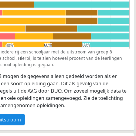
40%
40%
60%
60%
80%
80%
 iedere rij een schooljaar met de uitstroom van groep 8
school. Hierbij is te zien hoeveel procent van de leerlingen
chool opleiding is gegaan.
3 mogen de gegevens alleen gedeeld worden als er
 een soort opleiding gaan. Dit als gevolg van de
egels uit de
AVG
door
DUO
. Om zoveel mogelijk data te
enkele opleidingen samengevoegd. Zie de toelichting
e samengenomen opleidingen.
uitstroom