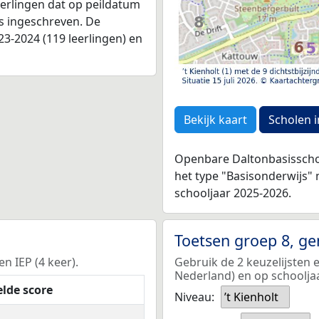
leerlingen dat op peildatum
as ingeschreven. De
3-2024 (119 leerlingen) en
Bekijk kaart
Scholen i
Openbare Daltonbasisschoo
het type "Basisonderwijs"
schooljaar 2025-2026.
Toetsen groep 8, g
en IEP (4 keer).
Gebruik de 2 keuzelijsten 
Nederland) en op schoolja
lde score
Niveau:
’t Kienholt