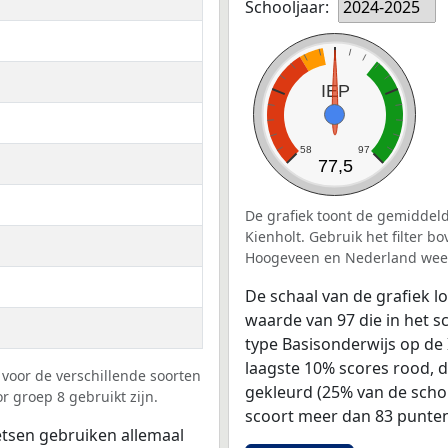
Schooljaar:
2024-2025
IEP
58
97
77,5
De grafiek toont de gemiddelde
Kienholt. Gebruik het filter 
Hoogeveen en Nederland weer
De schaal van de grafiek 
waarde van 97 die in het s
type Basisonderwijs op de 
laagste 10% scores rood, 
voor de verschillende soorten
gekleurd (25% van de scho
or groep 8 gebruikt zijn.
scoort meer dan 83 punten
tsen gebruiken allemaal