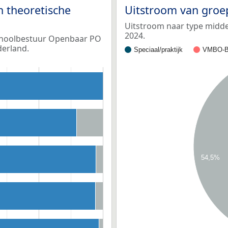
n theoretische
Uitstroom van groe
Uitstroom naar type middel
2024.
 schoolbestuur Openbaar PO
erland.
Speciaal/praktijk
VMBO-B
54,5%