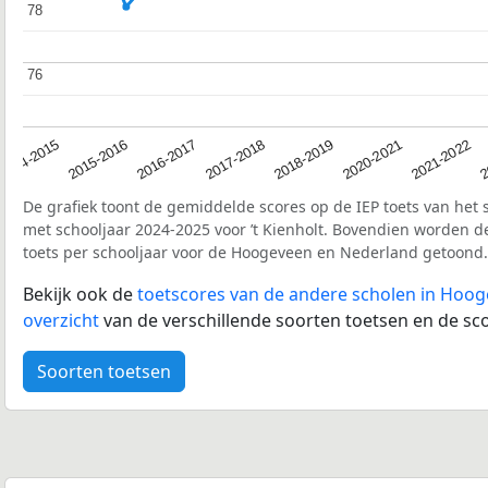
78
78
76
76
2017-2018
2014-2015
2020-2021
2016-2017
2
2018-2019
2015-2016
2021-2022
De grafiek toont de gemiddelde scores op de IEP toets van het 
met schooljaar 2024-2025 voor ’t Kienholt. Bovendien worden d
toets per schooljaar voor de Hoogeveen en Nederland getoond.
Bekijk ook de
toetscores van de andere scholen in Hoo
overzicht
van de verschillende soorten toetsen en de sco
Soorten toetsen