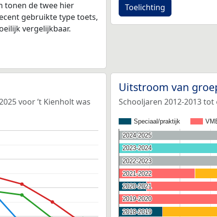
 tonen de twee hier
Toelichting
ecent gebruikte type toets,
ilijk vergelijkbaar.
Uitstroom van groe
2025 voor ’t Kienholt was
Schooljaren 2012-2013 tot 
Speciaal/praktijk
VM
2024-2025
2024-2025
2023-2024
2023-2024
2022-2023
2022-2023
2021-2022
2021-2022
2020-2021
2020-2021
2019-2020
2019-2020
2018-2019
2018-2019