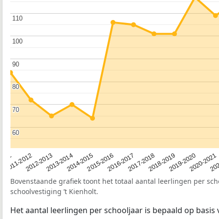
110
110
100
100
90
90
80
80
70
70
60
60
2012-2013
2019-2020
2015-2016
2011-2012
2018-2019
2014-2015
2011
202
2017-2018
2013-2014
2020-2021
2016-2017
Bovenstaande grafiek toont het totaal aantal leerlingen per sch
schoolvestiging ’t Kienholt.
Het aantal leerlingen per schooljaar is bepaald op basis