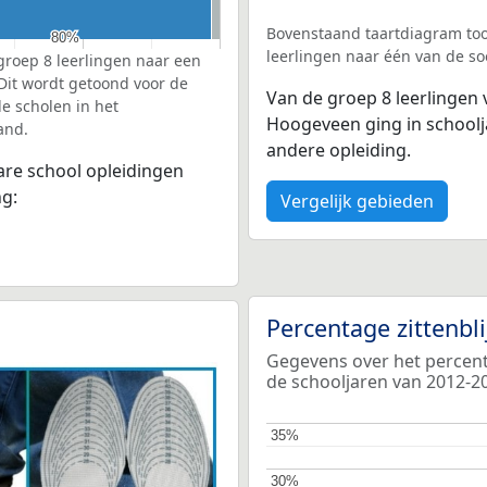
Bovenstaand taartdiagram too
80%
80%
leerlingen naar één van de so
groep 8 leerlingen naar een
 Dit wordt getoond voor de
Van de groep 8 leerlingen 
e scholen in het
Hoogeveen ging in school
and.
andere opleiding.
bare school opleidingen
ng:
Vergelijk gebieden
Percentage zittenbl
Gegevens over het percentag
de schooljaren van 2012-2
35%
35%
30%
30%