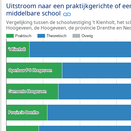
Uitstroom naar een praktijkgerichte of ee
middelbare school
Vergelijking tussen de schoolvestiging ’t Kienholt, het
Hoogeveen, de Hoogeveen, de provincie Drenthe en Ned
Praktisch
Theoretisch
Overig
’t Kienholt
’t Kienholt
Openbaar PO Hoogeveen
Openbaar PO Hoogeveen
Gemeente Hoogeveen
Gemeente Hoogeveen
Provincie Drenthe
Provincie Drenthe