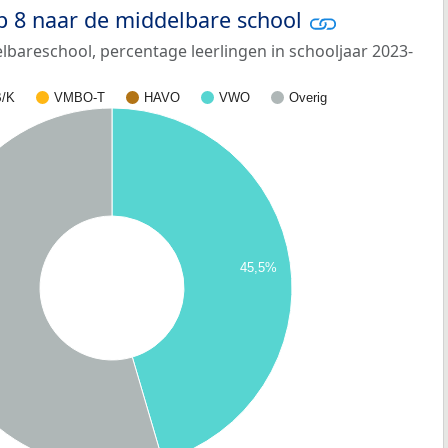
p 8 naar de middelbare school
bareschool, percentage leerlingen in schooljaar 2023-
/K
VMBO-T
HAVO
VWO
Overig
45,5%