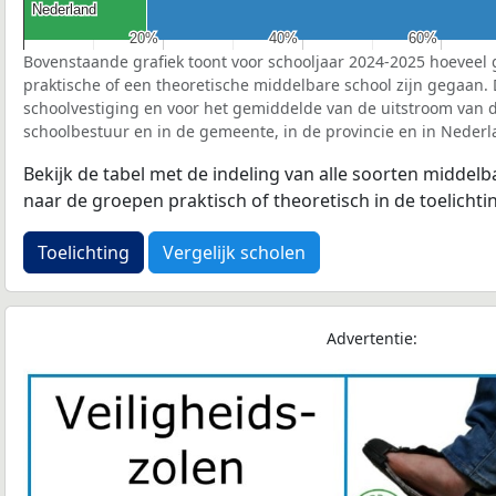
Nederland
Nederland
20%
20%
40%
40%
60%
60%
Bovenstaande grafiek toont voor schooljaar 2024-2025 hoeveel 
praktische of een theoretische middelbare school zijn gegaan.
schoolvestiging en voor het gemiddelde van de uitstroom van d
schoolbestuur en in de gemeente, in de provincie en in Nederl
Bekijk de tabel met de indeling van alle soorten middel
naar de groepen praktisch of theoretisch in de toelichti
Toelichting
Vergelijk scholen
Advertentie: