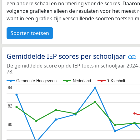
een andere schaal en normering voor de scores. Daarom
volgende grafieken alleen de resulaten voor het meest r
want in een grafiek zijn verschillende soorten toetsen moe
Soorten toetsen
Gemiddelde IEP scores per schooljaar
De gemiddelde score op de IEP toets in schooljaar 2024-
78.
Gemeente Hoogeveen
Nederland
’t Kienholt
84
84
82
82
80
80