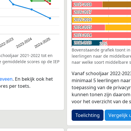
2017-2018
2017-2018
2016-2017
2016-2017
2015-2016
2015-2016
2014-2015
2014-2015
2013-2014
2013-2014
2023-2024
022-2023
2024-2025
2012-2013
2012-2013
20%
20%
Bovenstaande grafiek toont in
schooljaar 2021-2022 tot en
leerlingen naar de middelbare 
e gemiddelde scores op de IEP
naar welke soort middelbare s
Vanaf schooljaar 2022-202
geveen
. En bekijk ook het
minimaal 5 leerlingen naar
res per toets.
toepassing van de privacyr
kunnen tonen zijn daarom 
voor het overzicht van d
Toelichting
Vergelijk 