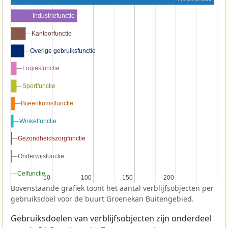
Industriefunctie
Kantoorfunctie
Kantoorfunctie
Overige gebruiksfunctie
Overige gebruiksfunctie
Logiesfunctie
Logiesfunctie
Sportfunctie
Sportfunctie
Bijeenkomstfunctie
Bijeenkomstfunctie
Winkelfunctie
Winkelfunctie
Gezondheidszorgfunctie
Gezondheidszorgfunctie
Onderwijsfunctie
Onderwijsfunctie
Celfunctie
Celfunctie
50
50
100
100
150
150
200
200
Bovenstaande grafiek toont het aantal verblijfsobjecten per
gebruiksdoel voor de buurt Groenekan Buitengebied.
Gebruiksdoelen van verblijfsobjecten zijn onderdeel