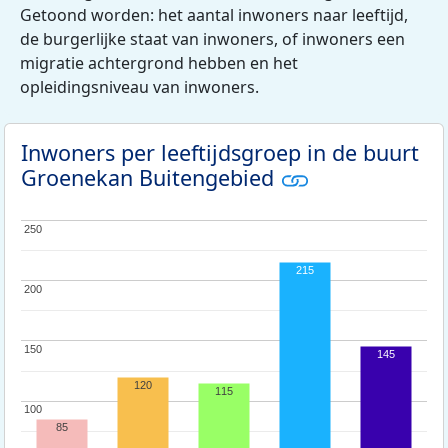
Getoond worden: het aantal inwoners naar leeftijd,
de burgerlijke staat van inwoners, of inwoners een
migratie achtergrond hebben en het
opleidingsniveau van inwoners.
Inwoners per leeftijdsgroep in de buurt
Groenekan Buitengebied
250
250
215
200
200
150
150
145
120
115
100
100
85