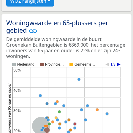
WOZ ranglijsten
Woningwaarde en 65-plussers per
gebied
De gemiddelde woningwaarde in de buurt
Groenekan Buitengebied is €869.000, het percentage
inwoners van 65 jaar en ouder is 22% en er zijn 243
woningen.
Nederland
Provincie…
Gemeente…
1/3
50%
50%
Percentage inwoners van 65 jaar en ouder
40%
40%
30%
30%
Nederland
Provincie Utrecht
20%
20%