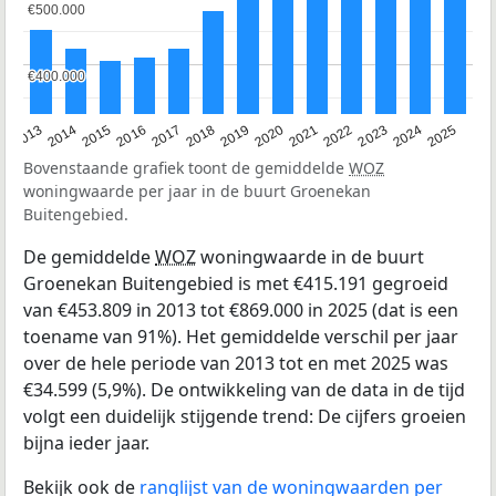
€500.000
€500.000
€400.000
€400.000
2015
2021
2014
2020
2013
2019
2025
2018
2024
2017
2023
2016
2022
Bovenstaande grafiek toont de gemiddelde
WOZ
woningwaarde per jaar in de buurt Groenekan
Buitengebied.
De gemiddelde
WOZ
woningwaarde in de buurt
Groenekan Buitengebied is met €415.191 gegroeid
van €453.809 in 2013 tot €869.000 in 2025 (dat is een
toename van 91%). Het gemiddelde verschil per jaar
over de hele periode van 2013 tot en met 2025 was
€34.599 (5,9%). De ontwikkeling van de data in de tijd
volgt een duidelijk stijgende trend: De cijfers groeien
bijna ieder jaar.
Bekijk ook de
ranglijst van de woningwaarden per