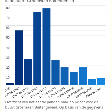
in de buurt Groenekan Buitengebied.
80
80
70
70
60
60
50
50
40
40
30
30
20
20
10
10
1950 tot 1970
1990 tot 2000
1900 tot 1925
2020 en later
1970 tot 1980
oor 1700
2000 tot 2010
1925 tot 1950
1980 tot 1990
1700 tot 1900
2010 tot 2020
Overzicht van het aantal panden naar bouwjaar voor de
buurt Groenekan Buitengebied. Op basis van de gegevens