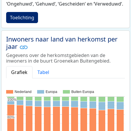
‘Ongehuwd‘, ‘Gehuwd‘, ‘Gescheiden‘ en ‘Verweduwd‘.
Toelichting
Inwoners naar land van herkomst per
jaar
Gegevens over de herkomstgebieden van de
inwoners in de buurt Groenekan Buitengebied.
Grafiek
Tabel
Nederland
Europa
Buiten Europa
100%
100%
80%
80%