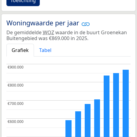
Toelichting
Woningwaarde per jaar
De gemiddelde
WOZ
waarde in de buurt Groenekan
Buitengebied was €869.000 in 2025.
Grafiek
Tabel
€900.000
€900.000
€800.000
€800.000
€700.000
€700.000
€600.000
€600.000