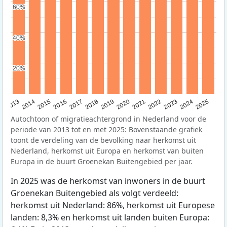
60%
60%
40%
40%
20%
20%
2015
2014
2021
2013
2020
2019
2018
2025
2017
2024
2023
2016
2022
Autochtoon of migratieachtergrond in Nederland voor de
periode van 2013 tot en met 2025: Bovenstaande grafiek
toont de verdeling van de bevolking naar herkomst uit
Nederland, herkomst uit Europa en herkomst van buiten
Europa in de buurt Groenekan Buitengebied per jaar.
In 2025 was de herkomst van inwoners in de buurt
Groenekan Buitengebied als volgt verdeeld:
herkomst uit Nederland: 86%, herkomst uit Europese
landen: 8,3% en herkomst uit landen buiten Europa: