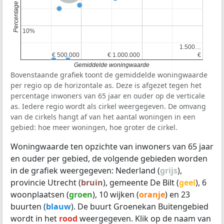
10%
10%
1.500…
1.500…
€ 500.000
€ 500.000
€ 1.000.000
€ 1.000.000
€
€
Gemiddelde woningwaarde
Bovenstaande grafiek toont de gemiddelde woningwaarde
per regio op de horizontale as. Deze is afgezet tegen het
percentage inwoners van 65 jaar en ouder op de verticale
as. Iedere regio wordt als cirkel weergegeven. De omvang
van de cirkels hangt af van het aantal woningen in een
gebied: hoe meer woningen, hoe groter de cirkel.
Woningwaarde ten opzichte van inwoners van 65 jaar
en ouder per gebied, de volgende gebieden worden
in de grafiek weergegeven: Nederland (
grijs
),
provincie Utrecht (
bruin
), gemeente De Bilt (
geel
), 6
woonplaatsen (
groen
), 10 wijken (
oranje
) en 23
buurten (
blauw
). De buurt Groenekan Buitengebied
wordt in het
rood
weergegeven. Klik op de naam van