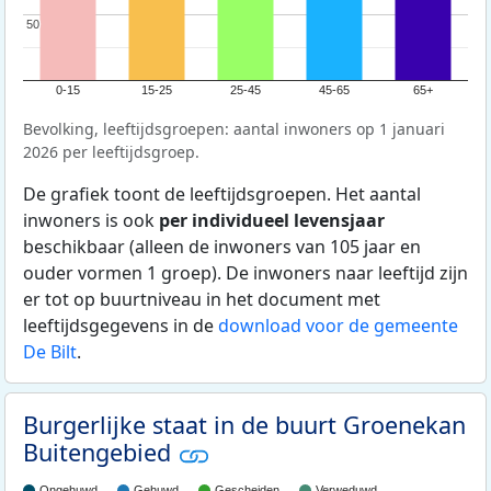
50
50
0-15
15-25
25-45
45-65
65+
Bevolking, leeftijdsgroepen: aantal inwoners op 1 januari
2026 per leeftijdsgroep.
De grafiek toont de leeftijdsgroepen. Het aantal
inwoners is ook
per individueel levensjaar
beschikbaar (alleen de inwoners van 105 jaar en
ouder vormen 1 groep). De inwoners naar leeftijd zijn
er tot op buurtniveau in het document met
leeftijdsgegevens in de
download voor de gemeente
De Bilt
.
Burgerlijke staat in de buurt Groenekan
Buitengebied
Ongehuwd
Gehuwd
Gescheiden
Verweduwd