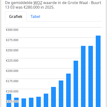
De gemiddelde
WOZ
waarde in de Grote Waal - Buurt
13 03 was €280.000 in 2025.
Grafiek
Tabel
€300.000
€300.000
€275.000
€275.000
€250.000
€250.000
€225.000
€225.000
€200.000
€200.000
€175.000
€175.000
€150.000
€150.000
€125.000
€125.000