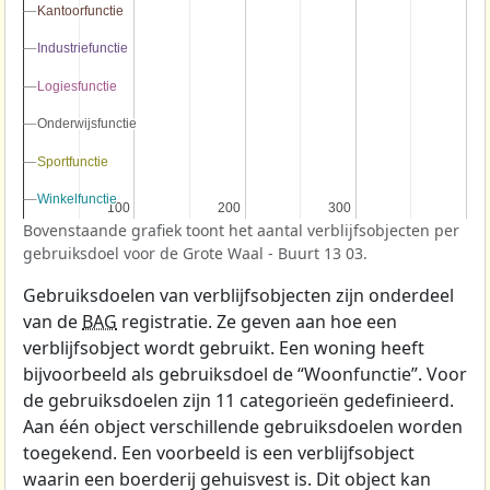
Kantoorfunctie
Kantoorfunctie
Industriefunctie
Industriefunctie
Logiesfunctie
Logiesfunctie
Onderwijsfunctie
Onderwijsfunctie
Sportfunctie
Sportfunctie
Winkelfunctie
Winkelfunctie
100
100
200
200
300
300
Bovenstaande grafiek toont het aantal verblijfsobjecten per
gebruiksdoel voor de Grote Waal - Buurt 13 03.
Gebruiksdoelen van verblijfsobjecten zijn onderdeel
van de
BAG
registratie. Ze geven aan hoe een
verblijfsobject wordt gebruikt. Een woning heeft
bijvoorbeeld als gebruiksdoel de “Woonfunctie”. Voor
de gebruiksdoelen zijn 11 categorieën gedefinieerd.
Aan één object verschillende gebruiksdoelen worden
toegekend. Een voorbeeld is een verblijfsobject
waarin een boerderij gehuisvest is. Dit object kan