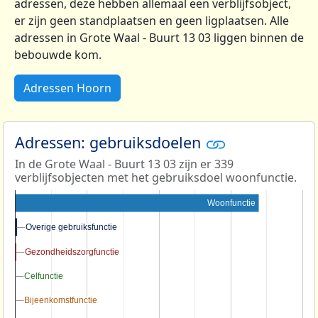
adressen, deze hebben allemaal een verblijfsobject,
er zijn geen standplaatsen en geen ligplaatsen. Alle
adressen in Grote Waal - Buurt 13 03 liggen binnen de
bebouwde kom.
Adressen Hoorn
Adressen: gebruiksdoelen
In de Grote Waal - Buurt 13 03 zijn er 339
verblijfsobjecten met het gebruiksdoel woonfunctie.
Woonfunctie
Overige gebruiksfunctie
Overige gebruiksfunctie
Gezondheidszorgfunctie
Gezondheidszorgfunctie
Celfunctie
Celfunctie
Bijeenkomstfunctie
Bijeenkomstfunctie