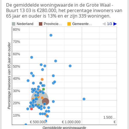
De gemiddelde woningwaarde in de Grote Waal -
Buurt 13 03 is €280.000, het percentage inwoners van
65 jaar en ouder is 13% en er zijn 339 woningen.
Nederland
Provincie…
Gemeente…
1/3
80%
80%
70%
70%
Percentage inwoners van 65 jaar en ouder
60%
60%
50%
50%
40%
40%
30%
30%
Nederland
Provincie Noord-Holland
20%
20%
10%
10%
1.500…
1.500…
€ 500.000
€ 500.000
€ 1.000.000
€ 1.000.000
€
€
Gemiddelde woningwaarde