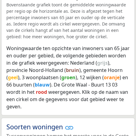
Bovenstaande grafiek toont de gemiddelde woningwaarde
per regio op de horizontale as. Deze is afgezet tegen het
percentage inwoners van 65 jaar en ouder op de verticale
as. Iedere regio wordt als cirkel weergegeven. De omvang
van de cirkels hangt af van het aantal woningen in een
gebied: hoe meer woningen, hoe groter de cirkel.
Woningwaarde ten opzichte van inwoners van 65 jaar
en ouder per gebied, de volgende gebieden worden
in de grafiek weergegeven: Nederland (
grijs
),
provincie Noord-Holland (
bruin
), gemeente Hoorn
(
geel
), 3 woonplaatsen (
groen
), 12 wijken (
oranje
) en
66 buurten (
blauw
). De Grote Waal - Buurt 13 03
wordt in het
rood
weergegeven. Klik op de naam van
een cirkel om de gegevens voor dat gebied weer te
geven.
Soorten woningen
Tussenwoningen komen het meeste voor in de Grote