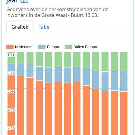
Gegevens over de herkomstgebieden van de
inwoners in de Grote Waal - Buurt 13 03.
Grafiek
Tabel
Nederland
Europa
Buiten Europa
100%
100%
80%
80%
60%
60%
40%
40%
20%
20%