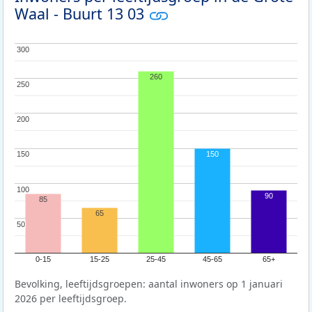
Waal - Buurt 13 03
300
300
260
250
250
200
200
150
150
150
100
100
90
85
65
50
50
0-15
15-25
25-45
45-65
65+
Bevolking, leeftijdsgroepen: aantal inwoners op 1 januari
2026 per leeftijdsgroep.