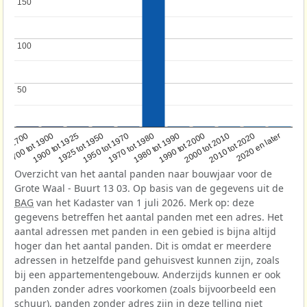
150
150
100
100
50
50
1950 tot 1970
1990 tot 2000
1900 tot 1925
2020 en later
1970 tot 1980
oor 1700
2000 tot 2010
1925 tot 1950
1980 tot 1990
1700 tot 1900
2010 tot 2020
Overzicht van het aantal panden naar bouwjaar voor de
Grote Waal - Buurt 13 03. Op basis van de gegevens uit de
BAG
van het Kadaster van 1 juli 2026. Merk op: deze
gegevens betreffen het aantal panden met een adres. Het
aantal adressen met panden in een gebied is bijna altijd
hoger dan het aantal panden. Dit is omdat er meerdere
adressen in hetzelfde pand gehuisvest kunnen zijn, zoals
bij een appartementengebouw. Anderzijds kunnen er ook
panden zonder adres voorkomen (zoals bijvoorbeeld een
schuur), panden zonder adres zijn in deze telling niet