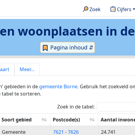
Zoek
Cijfers
n en woonplaatsen in
de
Pagina inhoud ⇵
aart
Meer...
n’ gebieden in de
gemeente Borne
. Gebruik het zoekveld o
tabel te sorteren.
Zoek in de tabel:
Soort gebied
Postcode(s)
Aantal inwon
Soort gebied
Postcode(s)
Aantal inwon
Gemeente
7621
-
7626
24.741