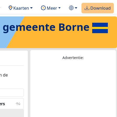
Kaarten
Meer
Download
 gemeente Borne
Advertentie:
m de
ers
ers