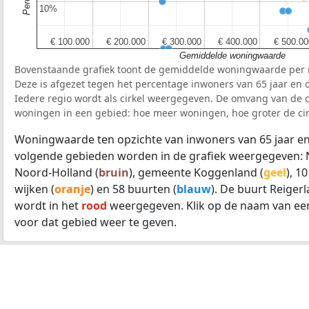
10%
10%
€ 100.000
€ 100.000
€ 200.000
€ 200.000
€ 300.000
€ 300.000
€ 400.000
€ 400.000
€ 500.00
€ 500.00
Gemiddelde woningwaarde
Bovenstaande grafiek toont de gemiddelde woningwaarde per r
Deze is afgezet tegen het percentage inwoners van 65 jaar en o
Iedere regio wordt als cirkel weergegeven. De omvang van de ci
woningen in een gebied: hoe meer woningen, hoe groter de cir
Woningwaarde ten opzichte van inwoners van 65 jaar en
volgende gebieden worden in de grafiek weergegeven: 
Noord-Holland (
bruin
), gemeente Koggenland (
geel
), 1
wijken (
oranje
) en 58 buurten (
blauw
). De buurt Reige
wordt in het
rood
weergegeven. Klik op de naam van ee
voor dat gebied weer te geven.