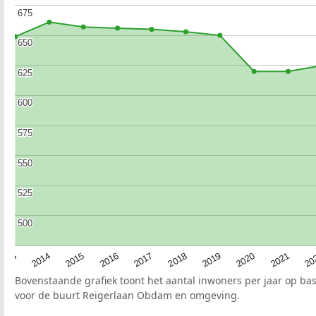
675
675
650
650
625
625
600
600
575
575
550
550
525
525
500
500
2017
20
2014
2019
2016
2021
2013
2018
2015
2020
Bovenstaande grafiek toont het aantal inwoners per jaar op ba
voor de buurt Reigerlaan Obdam en omgeving.