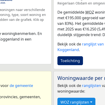
Reigerlaan Obdam en omgevi
woningen naar verschillende
De gemiddelde
WOZ
wonin
ning, type, soort woning en
met €195.000 gegroeid van 
dden van de grafiek. Klik op
van 83%). Het gemiddelde v
met 2025 was €16.250 (5,4%
 de woningkenmerken. En
duidelijk stijgende trend: De
Koggenland in een
Bekijk ook de
ranglijst va
Koggenland
.
Toelichting
Woningwaarde per 
n voor
de gemeente
Bekijk ook de
ranglijsten
va
woningwaarde:
 provincies, gemeenten,
WOZ ranglijsten