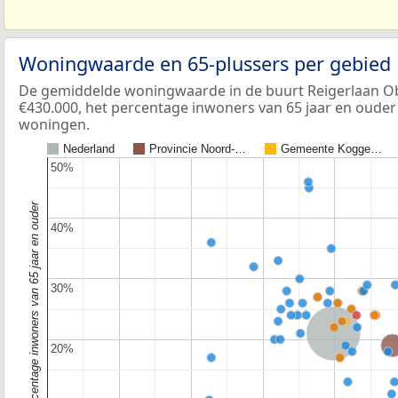
Woningwaarde en 65-plussers per gebied
De gemiddelde woningwaarde in de buurt Reigerlaan O
€430.000, het percentage inwoners van 65 jaar en ouder 
woningen.
Nederland
Provincie Noord-…
Gemeente Kogge…
50%
50%
Percentage inwoners van 65 jaar en ouder
40%
40%
30%
30%
Nederland
Provincie No
20%
20%