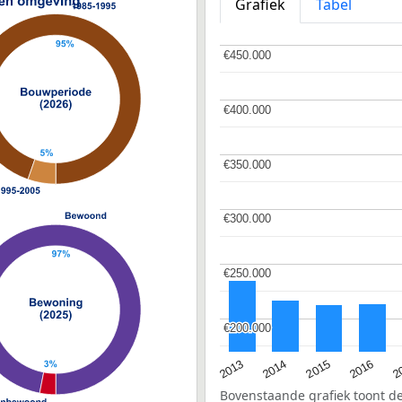
Grafiek
Tabel
€450.000
€450.000
€400.000
€400.000
€350.000
€350.000
€300.000
€300.000
€250.000
€250.000
€200.000
€200.000
2015
2
2014
2016
2013
Bovenstaande grafiek toont 