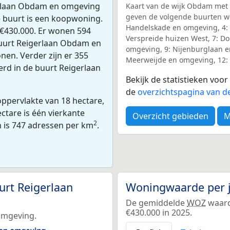
gerlaan Obdam en omgeving
Kaart van de wijk Obdam met h
geven de volgende buurten we
 buurt is een koopwoning.
Handelskade en omgeving, 4: 
€430.000. Er wonen 594
Verspreide huizen West, 7: D
uurt Reigerlaan Obdam en
omgeving, 9: Nijenburglaan e
en. Verder zijn er 355
Meerweijde en omgeving, 12: 
erd in de buurt Reigerlaan
Bekijk de statistieken voo
de
overzichtspagina van d
ppervlakte van 18 hectare,
ctare is één vierkante
Overzicht gebieden
M
2
n is 747 adressen per km
.
rt Reigerlaan
Woningwaarde per 
De gemiddelde
WOZ
waard
€430.000 in 2025.
omgeving.