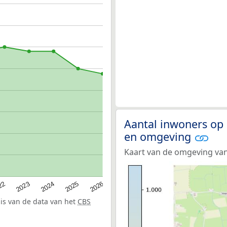
Aantal inwoners op
en omgeving
Kaart van de omgeving va
22
2024
2026
2023
2025
sis van de data van het
CBS