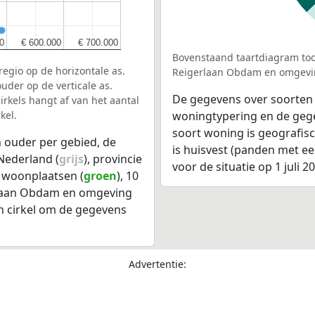
0
0
€ 600.000
€ 600.000
€ 700.000
€ 700.000
Bovenstaand taartdiagram too
egio op de horizontale as.
Reigerlaan Obdam en omgevi
uder op de verticale as.
De gegevens over soorten
rkels hangt af van het aantal
kel.
woningtypering en de gegev
soort woning is geografis
 ouder per gebied, de
is huisvest (panden met e
Nederland (
grijs
), provincie
voor de situatie op 1 juli 2
0 woonplaatsen (
groen
), 10
rlaan Obdam en omgeving
n cirkel om de gegevens
Advertentie: