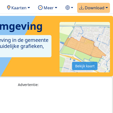
Kaarten
Meer
Download
omgeving
eving in de gemeente
idelijke grafieken,
Bekijk kaart
Advertentie: