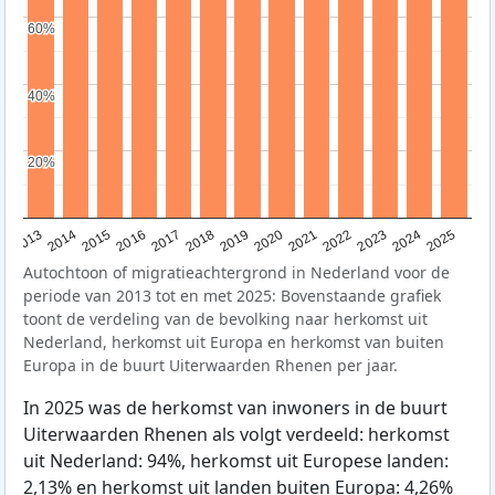
60%
60%
40%
40%
20%
20%
2015
2014
2021
2013
2020
2019
2018
2025
2017
2024
2023
2016
2022
Autochtoon of migratieachtergrond in Nederland voor de
periode van 2013 tot en met 2025: Bovenstaande grafiek
toont de verdeling van de bevolking naar herkomst uit
Nederland, herkomst uit Europa en herkomst van buiten
Europa in de buurt Uiterwaarden Rhenen per jaar.
In 2025 was de herkomst van inwoners in de buurt
Uiterwaarden Rhenen als volgt verdeeld: herkomst
uit Nederland: 94%, herkomst uit Europese landen:
2,13% en herkomst uit landen buiten Europa: 4,26%