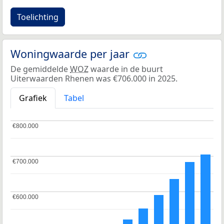
Toelichting
Woningwaarde per jaar
De gemiddelde
WOZ
waarde in de buurt
Uiterwaarden Rhenen was €706.000 in 2025.
Grafiek
Tabel
€800.000
€800.000
€700.000
€700.000
€600.000
€600.000