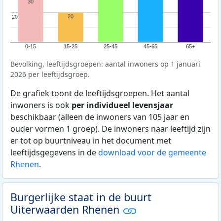
30
20
20
20
0-15
15-25
25-45
45-65
65+
Bevolking, leeftijdsgroepen: aantal inwoners op 1 januari
2026 per leeftijdsgroep.
De grafiek toont de leeftijdsgroepen. Het aantal
inwoners is ook
per individueel levensjaar
beschikbaar (alleen de inwoners van 105 jaar en
ouder vormen 1 groep). De inwoners naar leeftijd zijn
er tot op buurtniveau in het document met
leeftijdsgegevens in de
download voor de gemeente
Rhenen
.
Burgerlijke staat in de buurt
Uiterwaarden Rhenen