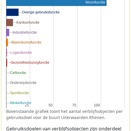
Woonfunctie
Overige gebruiksfunctie
Overige gebruiksfunctie
Kantoorfunctie
Kantoorfunctie
Industriefunctie
Industriefunctie
Bijeenkomstfunctie
Bijeenkomstfunctie
Logiesfunctie
Logiesfunctie
Gezondheidszorgfunctie
Gezondheidszorgfunctie
Celfunctie
Celfunctie
Onderwijsfunctie
Onderwijsfunctie
Sportfunctie
Sportfunctie
Winkelfunctie
Winkelfunctie
25
25
50
50
75
75
100
100
Bovenstaande grafiek toont het aantal verblijfsobjecten per
gebruiksdoel voor de buurt Uiterwaarden Rhenen.
Gebruiksdoelen van verblijfsobjecten zijn onderdeel