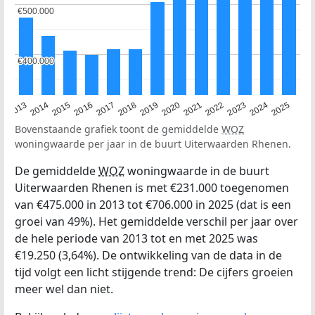
€500.000
€500.000
€400.000
€400.000
2015
2021
2014
2020
2013
2019
2025
2018
2024
2017
2023
2016
2022
Bovenstaande grafiek toont de gemiddelde
WOZ
woningwaarde per jaar in de buurt Uiterwaarden Rhenen.
De gemiddelde
WOZ
woningwaarde in de buurt
Uiterwaarden Rhenen is met €231.000 toegenomen
van €475.000 in 2013 tot €706.000 in 2025 (dat is een
groei van 49%). Het gemiddelde verschil per jaar over
de hele periode van 2013 tot en met 2025 was
€19.250 (3,64%). De ontwikkeling van de data in de
tijd volgt een licht stijgende trend: De cijfers groeien
meer wel dan niet.