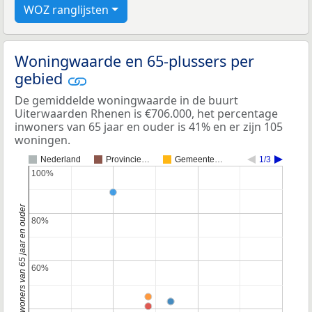
WOZ ranglijsten
Woningwaarde en 65-plussers per
gebied
De gemiddelde woningwaarde in de buurt
Uiterwaarden Rhenen is €706.000, het percentage
inwoners van 65 jaar en ouder is 41% en er zijn 105
woningen.
Nederland
Provincie…
Gemeente…
1/3
100%
100%
Percentage inwoners van 65 jaar en ouder
80%
80%
60%
60%