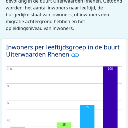
bevolking in de buurt Uiterwaarden Rhenen. Getoond
worden: het aantal inwoners naar leeftijd, de
burgerlijke staat van inwoners, of inwoners een
migratie achtergrond hebben en het
opleidingsniveau van inwoners.
Inwoners per leeftijdsgroep in de buurt
Uiterwaarden Rhenen
100
100
100
80
80
60
60
55
40
40
35