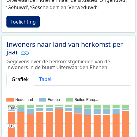
Uiterwaarden Rhenen naar de situaties ‘Ongehuwd‘,
‘Gehuwd‘, ‘Gescheiden‘ en ‘Verweduwd‘.
Toelichting
Inwoners naar land van herkomst per
jaar
Gegevens over de herkomstgebieden van de
inwoners in de buurt Uiterwaarden Rhenen.
Grafiek
Tabel
Nederland
Europa
Buiten Europa
100%
100%
80%
80%