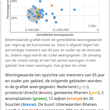
40%
40%
Nederland
Provincie Utrecht
20%
20%
1.500…
1.500…
€ 500.000
€ 500.000
€ 1.000.000
€ 1.000.000
€
€
Gemiddelde woningwaarde
Bovenstaande grafiek toont de gemiddelde woningwaarde
per regio op de horizontale as. Deze is afgezet tegen het
percentage inwoners van 65 jaar en ouder op de verticale
as. Iedere regio wordt als cirkel weergegeven. De omvang
van de cirkels hangt af van het aantal woningen in een
gebied: hoe meer woningen, hoe groter de cirkel.
Woningwaarde ten opzichte van inwoners van 65 jaar
en ouder per gebied, de volgende gebieden worden
in de grafiek weergegeven: Nederland (
grijs
),
provincie Utrecht (
bruin
), gemeente Rhenen (
geel
), 2
woonplaatsen (
groen
), 12 wijken (
oranje
) en 26
buurten (
blauw
). De buurt Uiterwaarden Rhenen