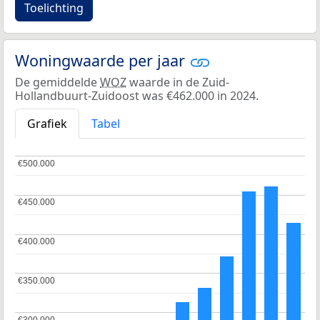
Toelichting
Woningwaarde per jaar
De gemiddelde
WOZ
waarde in de Zuid-
Hollandbuurt-Zuidoost was €462.000 in 2024.
Grafiek
Tabel
€500.000
€500.000
€450.000
€450.000
€400.000
€400.000
€350.000
€350.000