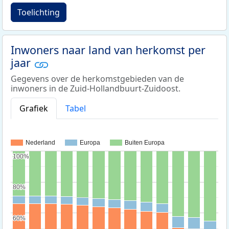
Toelichting
Inwoners naar land van herkomst per
jaar
Gegevens over de herkomstgebieden van de
inwoners in de Zuid-Hollandbuurt-Zuidoost.
Grafiek
Tabel
Nederland
Europa
Buiten Europa
100%
100%
80%
80%
60%
60%