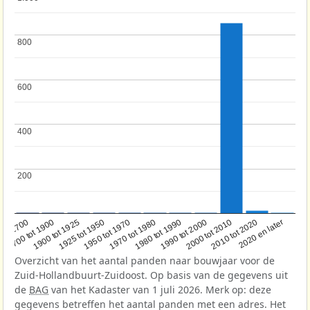
800
800
600
600
400
400
200
200
1950 tot 1970
1990 tot 2000
1900 tot 1925
2020 en later
1970 tot 1980
oor 1700
2000 tot 2010
1925 tot 1950
1980 tot 1990
1700 tot 1900
2010 tot 2020
Overzicht van het aantal panden naar bouwjaar voor de
Zuid-Hollandbuurt-Zuidoost. Op basis van de gegevens uit
de
BAG
van het Kadaster van 1 juli 2026. Merk op: deze
gegevens betreffen het aantal panden met een adres. Het