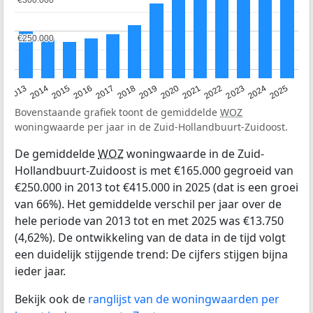
€300.000
€300.000
€250.000
€250.000
2015
2021
2014
2020
2013
2019
2025
2018
2024
2017
2023
2016
2022
Bovenstaande grafiek toont de gemiddelde
WOZ
woningwaarde per jaar in de Zuid-Hollandbuurt-Zuidoost.
De gemiddelde
WOZ
woningwaarde in de Zuid-
Hollandbuurt-Zuidoost is met €165.000 gegroeid van
€250.000 in 2013 tot €415.000 in 2025 (dat is een groei
van 66%). Het gemiddelde verschil per jaar over de
hele periode van 2013 tot en met 2025 was €13.750
(4,62%). De ontwikkeling van de data in de tijd volgt
een duidelijk stijgende trend: De cijfers stijgen bijna
ieder jaar.
Bekijk ook de
ranglijst van de woningwaarden per