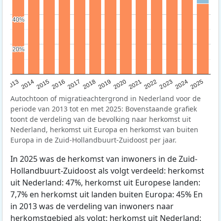
40%
40%
20%
20%
2015
2014
2021
2013
2020
2019
2018
2025
2017
2024
2023
2016
2022
Autochtoon of migratieachtergrond in Nederland voor de
periode van 2013 tot en met 2025: Bovenstaande grafiek
toont de verdeling van de bevolking naar herkomst uit
Nederland, herkomst uit Europa en herkomst van buiten
Europa in de Zuid-Hollandbuurt-Zuidoost per jaar.
In 2025 was de herkomst van inwoners in de Zuid-
Hollandbuurt-Zuidoost als volgt verdeeld: herkomst
uit Nederland: 47%, herkomst uit Europese landen:
7,7% en herkomst uit landen buiten Europa: 45% En
in 2013 was de verdeling van inwoners naar
herkomstgebied als volgt: herkomst uit Nederland: