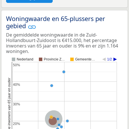
Woningwaarde en 65-plussers per
gebied
De gemiddelde woningwaarde in de Zuid-
Hollandbuurt-Zuidoost is €415.000, het percentage
inwoners van 65 jaar en ouder is 9% en er zijn 1.164
woningen.
Nederland
Provincie Z…
Gemeente…
1/2
50%
50%
Percentage inwoners van 65 jaar en ouder
40%
40%
30%
30%
Nederland
Provincie Zuid-Holland
20%
20%