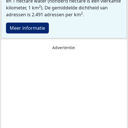
en 1 hectare water (honderd hectare is één vierkante
2
kilometer, 1 km
). De gemiddelde dichtheid van
2
adressen is 2.491 adressen per km
.
Meer informatie
Advertentie: