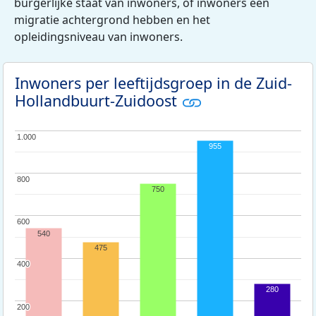
burgerlijke staat van inwoners, of inwoners een
migratie achtergrond hebben en het
opleidingsniveau van inwoners.
Inwoners per leeftijdsgroep in de Zuid-
Hollandbuurt-Zuidoost
1.000
1.000
955
800
800
750
600
600
540
475
400
400
280
200
200