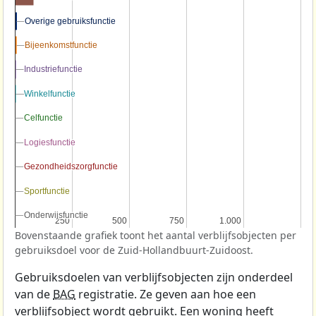
Overige gebruiksfunctie
Overige gebruiksfunctie
Bijeenkomstfunctie
Bijeenkomstfunctie
Industriefunctie
Industriefunctie
Winkelfunctie
Winkelfunctie
Celfunctie
Celfunctie
Logiesfunctie
Logiesfunctie
Gezondheidszorgfunctie
Gezondheidszorgfunctie
Sportfunctie
Sportfunctie
Onderwijsfunctie
Onderwijsfunctie
250
250
500
500
750
750
1.000
1.000
Bovenstaande grafiek toont het aantal verblijfsobjecten per
gebruiksdoel voor de Zuid-Hollandbuurt-Zuidoost.
Gebruiksdoelen van verblijfsobjecten zijn onderdeel
van de
BAG
registratie. Ze geven aan hoe een
verblijfsobject wordt gebruikt. Een woning heeft