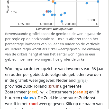
10%
10%
1.000…
1.000…
€ 250.000
€ 250.000
€ 500.000
€ 500.000
€ 750.000
€ 750.000
€
€
Gemiddelde woningwaarde
Bovenstaande grafiek toont de gemiddelde woningwaarde
per regio op de horizontale as. Deze is afgezet tegen het
percentage inwoners van 65 jaar en ouder op de verticale
as. Iedere regio wordt als cirkel weergegeven. De omvang
van de cirkels hangt af van het aantal woningen in een
gebied: hoe meer woningen, hoe groter de cirkel.
Woningwaarde ten opzichte van inwoners van 65 jaar
en ouder per gebied, de volgende gebieden worden
in de grafiek weergegeven: Nederland (
grijs
),
provincie Zuid-Holland (
bruin
), gemeente
Zoetermeer (
geel
), wijk Oosterheem (
oranje
) en 18
buurten (
blauw
). De Zuid-Hollandbuurt-Zuidoost
wordt in het
rood
weergegeven. Klik op de naam van