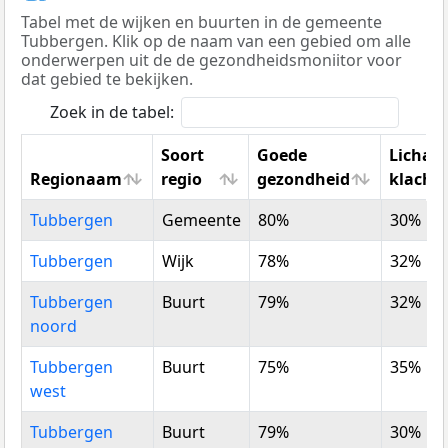
Tabel met de wijken en buurten in de gemeente
Tubbergen. Klik op de naam van een gebied om alle
onderwerpen uit de de gezondheidsmoniitor voor
dat gebied te bekijken.
Zoek in de tabel:
Soort
Goede
Licham
Regionaam
regio
gezondheid
klacht
Regionaam
Soort
Goede
Licham
Tubbergen
Gemeente
80%
30%
regio
gezondheid
klacht
Tubbergen
Wijk
78%
32%
Tubbergen
Buurt
79%
32%
noord
Tubbergen
Buurt
75%
35%
west
Tubbergen
Buurt
79%
30%