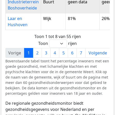
Industrieterrein
Buurt
geen data
geen d
Boshoverheide
Laar en
Wijk
81%
26%
Hushoven
Toon 1 tot 8 van 55 rijen
Toon
rijen
Vorige
1
2
3
4
5
6
7
Volgende
Bovenstaande tabel toont het percentage inwoners met een
goede gezondheid, met lichamelijke klachten en met
psychische klachten voor de in de gemeente Weert. Klik op
de naam van de gemeente, wijk of buurt om de pagina met
meer dan 60 gezondheidsonderwerpen voor dat gebied te
bekijken. De data komen uit de gezondheidsmonitor en de
percentages gelden voor inwoners van 18 jaar en ouder.
De regionale gezondheidsmonitor biedt
gezondheidsgegevens voor Nederland en per