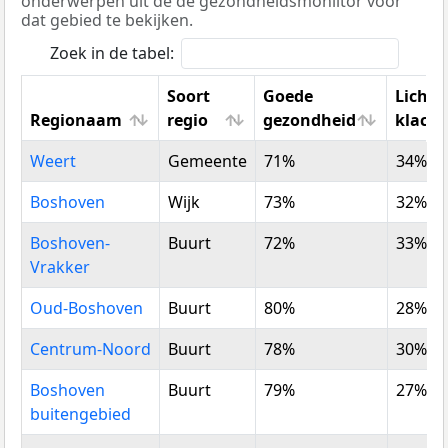
onderwerpen uit de de gezondheidsmoniitor voor
dat gebied te bekijken.
Zoek in de tabel:
Soort
Goede
Licham
Regionaam
regio
gezondheid
klach
Regionaam
Soort
Goede
Licham
Weert
Gemeente
71%
34%
regio
gezondheid
klach
Boshoven
Wijk
73%
32%
Boshoven-
Buurt
72%
33%
Vrakker
Oud-Boshoven
Buurt
80%
28%
Centrum-Noord
Buurt
78%
30%
Boshoven
Buurt
79%
27%
buitengebied