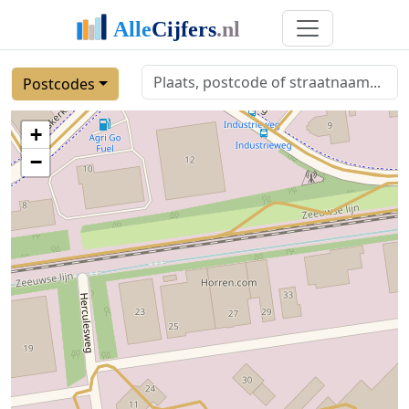
Postcodes
+
−