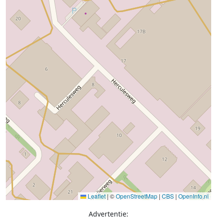
Leaflet
|
©
OpenStreetMap
|
CBS
|
OpenInfo.nl
Advertentie: