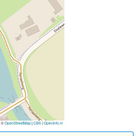
©
OpenStreetMap
|
CBS
|
OpenInfo.nl