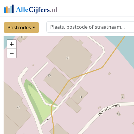
Postcodes
+
−