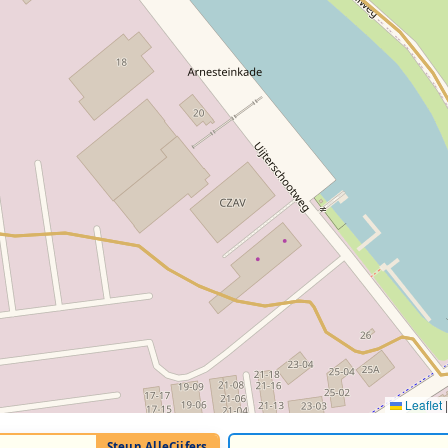
Leaflet
|