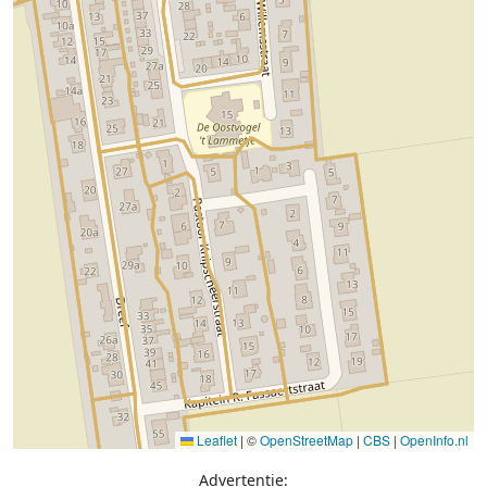
Leaflet
|
©
OpenStreetMap
|
CBS
|
OpenInfo.nl
Advertentie: