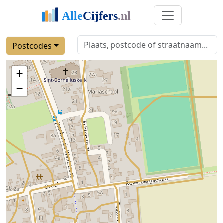
Postcodes
+
−