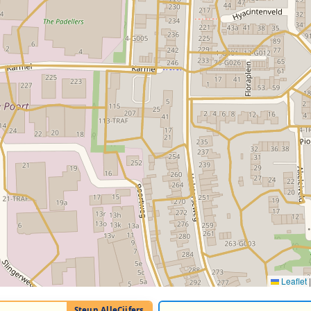
Leaflet
|