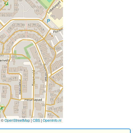
©
OpenStreetMap
|
CBS
|
OpenInfo.nl