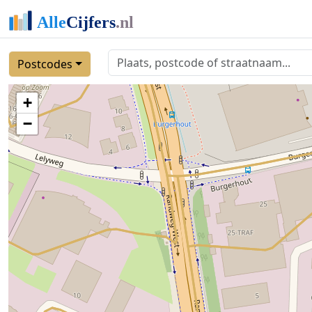
Postcodes
+
−