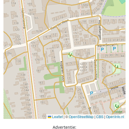
Leaflet
|
©
OpenStreetMap
|
CBS
|
OpenInfo.nl
Advertentie: