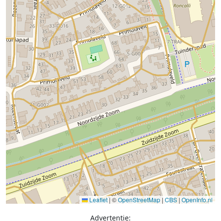
Leaflet
|
©
OpenStreetMap
|
CBS
|
OpenInfo.nl
Advertentie: