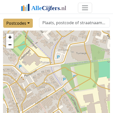
Postcodes
+
−