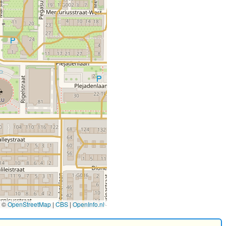
©
OpenStreetMap
|
CBS
|
OpenInfo.nl