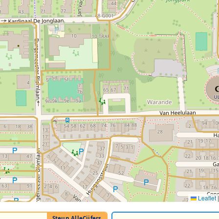
Leaflet
|