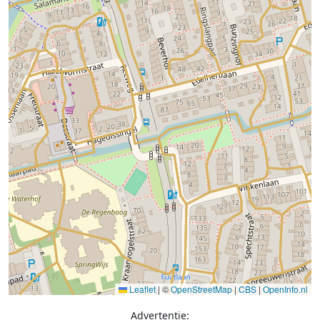
Leaflet
|
©
OpenStreetMap
|
CBS
|
OpenInfo.nl
Advertentie: