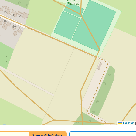
Leaflet
|