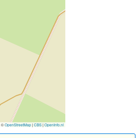
©
OpenStreetMap
|
CBS
|
OpenInfo.nl