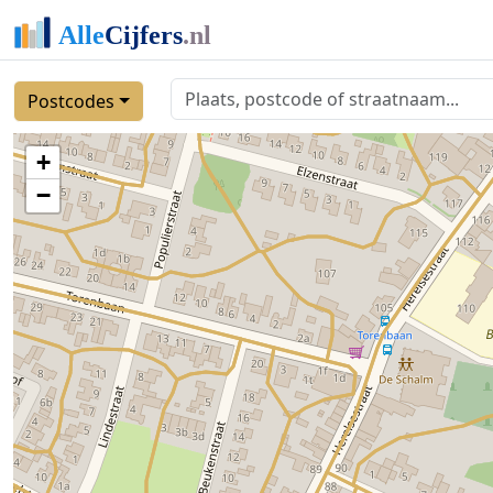
Postcodes
+
−