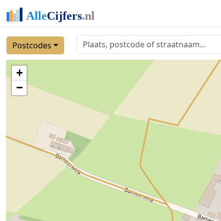
Postcodes
+
−