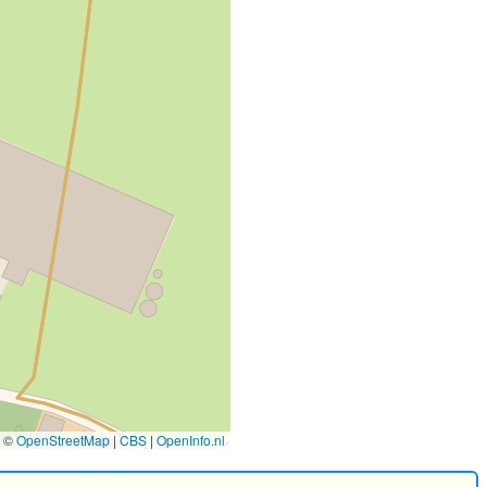
©
OpenStreetMap
|
CBS
|
OpenInfo.nl