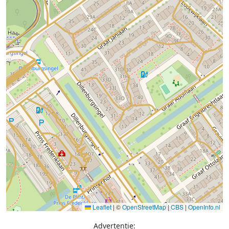
Leaflet
|
©
OpenStreetMap
|
CBS
|
OpenInfo.nl
Advertentie: