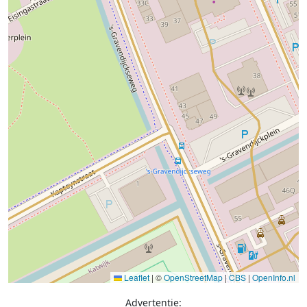
Leaflet
|
©
OpenStreetMap
|
CBS
|
OpenInfo.nl
Advertentie: