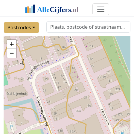
Postcodes
+
−