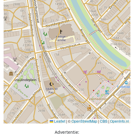
Leaflet
|
©
OpenStreetMap
|
CBS
|
OpenInfo.nl
Advertentie: