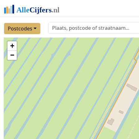
Postcodes
+
−