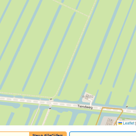
Leaflet
|