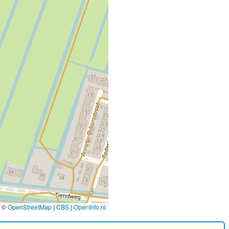
©
OpenStreetMap
|
CBS
|
OpenInfo.nl