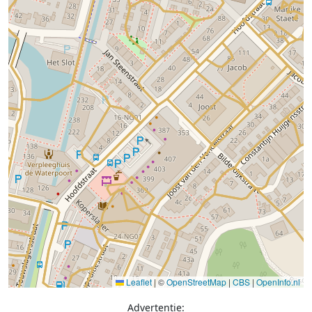
Leaflet
|
©
OpenStreetMap
|
CBS
|
OpenInfo.nl
Advertentie: