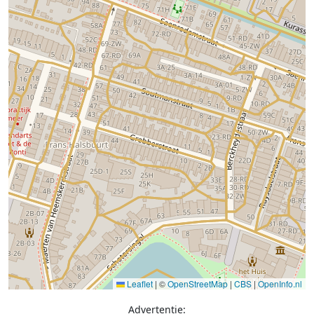
Leaflet
|
©
OpenStreetMap
|
CBS
|
OpenInfo.nl
Advertentie: