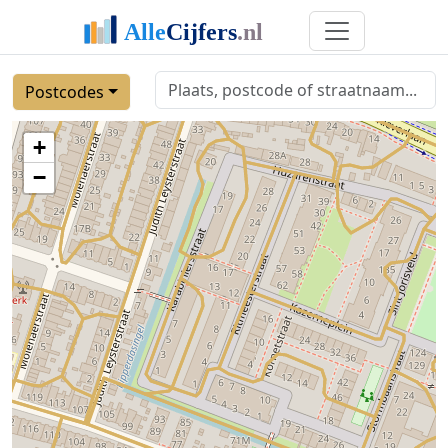
Postcodes
+
−