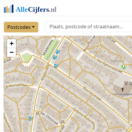
Postcodes
+
−