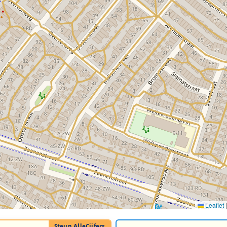
Leaflet
|