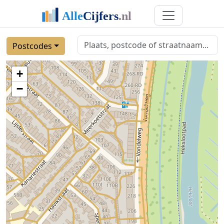
Postcodes
+
−