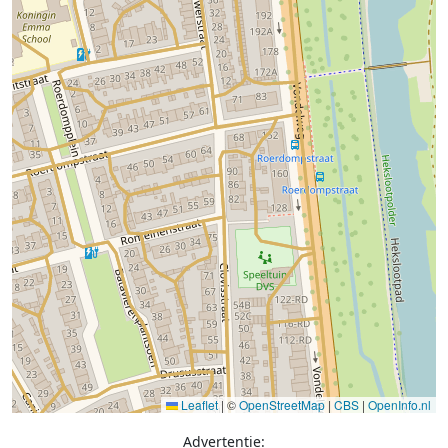
Leaflet
|
©
OpenStreetMap
|
CBS
|
OpenInfo.nl
Advertentie: